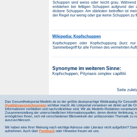
Schuppen sind weiss oder leicht grau. Während 
entstehen bei fettigen Schuppen aufgrund der 
dickere Schuppen. Am stärksten betroffen ist me
der Regel nur wenig oder gar keine Schuppen zu fi
Wikipedia: Kopfschuppen
Kopfschuppen oder Kopfschuppung (kurz nur Sch
Sammelbegriff für alle Formen des vermehrten Auf
Synonyme im weiteren Sinne:
Kopfschuppen; Pityriasis simplex capillitii
Seite zulet
Das Gesundheitsportal Medinfo.de ist der größte deutsprachige Webkatalog für Gesundhe
Qualitätsauszeichnungen
sichtbar macht. Als Linkportal verweisen wir direkt auf die Or
Informationen verbleiben und nachvollziehbar sind. Wir als Medinfo-Redaktion verantwort
Zusammenstellung der unterschiedlichen Informationsquellen, deren direkte Verlinkung, 
ermöglichen Ihnen, sich mit verschiedenen Blickwinkeln der umfassenden Thematik zu näh
auszuschliessen.
Wir haben eine Ihrer Meinung nach wichtige Adresse oder Literatur nicht aufgeführt? Da
aufnehmen. Auch über
Feedback
oder Hinweise freuen wir uns.