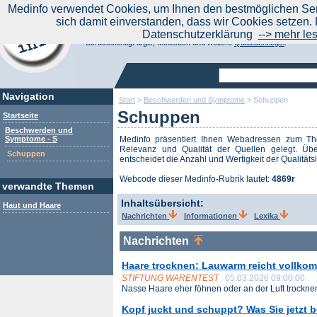
|
Medinfo verwendet Cookies, um Ihnen den bestmöglichen Serv
Aktuelle Nachrichten
Nachrichte
sich damit einverstanden, dass wir Cookies setzen. 
Suchen Sie noch oder Finden Sie schon?
Datenschutzerklärung
--> mehr le
Medinfo.de - Meta-Portal für Gesundheitsthemen
Berücksichtigt afgis, Medisuch und weitere
Qualitätssiegel
.
Navigation
Start
>
Beschwerden und Symptome
>
Schuppen
Schuppen
Startseite
Beschwerden und
Symptome - S
Medinfo präsentiert Ihnen Webadressen zum 
Relevanz und Qualität der Quellen gelegt. Übe
Schuppen
entscheidet die Anzahl und Wertigkeit der Qualitäts
Webcode dieser Medinfo-Rubrik lautet:
4869r
verwandte Themen
Inhaltsübersicht:
Haut und Haare
Nachrichten
Informationen
Lexika
Nachrichten
Haare trocknen: Lauwarm reicht vollko
STIFTUNG WARENTEST
05.03.2026 09:00:00
Nasse Haare eher föhnen oder an der Luft trocknen 
Kopf juckt und schuppt? Was Sie jetzt b