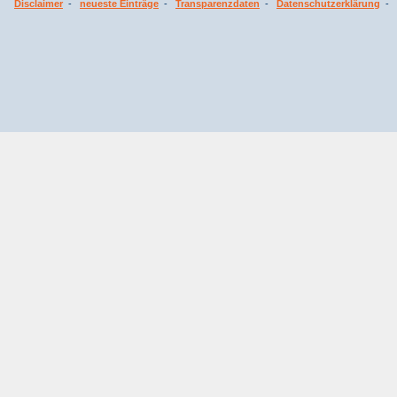
Disclaimer
-
neueste Einträge
-
Transparenzdaten
-
Datenschutzerklärung
-