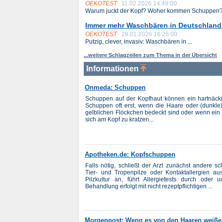
OEKOTEST
11.02.2026 14:49:00
Warum juckt der Kopf? Woher kommen Schuppen? 
Immer mehr Waschbären in Deutschland:
OEKOTEST
28.01.2026 16:26:00
Putzig, clever, invasiv: Waschbären in ...
...weitere Schlagzeilen zum Thema in der Übersicht
Informationen
Onmeda: Schuppen
Schuppen auf der Kopfhaut können ein hartnäcki
Schuppen oft erst, wenn die Haare oder (dunkle)
gelblichen Flöckchen bedeckt sind oder wenn ein 
sich am Kopf zu kratzen...
Apotheken.de: Kopfschuppen
Falls nötig, schließt der Arzt zunächst andere
Tier- und Tropenpilze oder Kontaktallergien au
Pilzkultur an, führt Allergietests durch oder 
Behandlung erfolgt mit nicht rezeptpflichtigen ...
Morgenpost: Wenn es von den Haaren weiße 