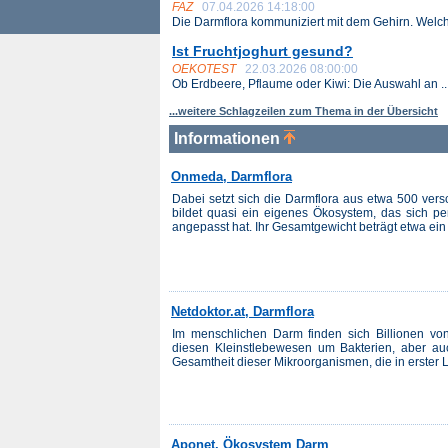
FAZ
07.04.2026 14:18:00
Die Darmflora kommuniziert mit dem Gehirn. Welche
Ist Fruchtjoghurt gesund?
OEKOTEST
22.03.2026 08:00:00
Ob Erdbeere, Pflaume oder Kiwi: Die Auswahl an ..
...weitere Schlagzeilen zum Thema in der Übersicht
Informationen
Onmeda, Darmflora
Dabei setzt sich die Darmflora aus etwa 500 ve
bildet quasi ein eigenes Ökosystem, das sich pe
angepasst hat. Ihr Gesamtgewicht beträgt etwa ein
Netdoktor.at, Darmflora
Im menschlichen Darm finden sich Billionen von
diesen Kleinstlebewesen um Bakterien, aber auc
Gesamtheit dieser Mikroorganismen, die in erster L
Aponet, Ökosystem Darm