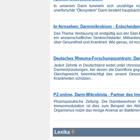
In unserem Darm tummeln sich unzählige nütz
unerforschte "Ökosystem" Darm besteht hauptsächli
br-fernsehen: Darmmikrobiom - Entscheiden
Das Thema Verdauung ist endgültig aus der Ekel-Ec
ein wissenschaftlicher Senkrechtstarter. Millia
über Gesundheit und Krankheit. Wie genau, ist no
Deutsches Rheuma-Forschungszentrum: Dar
Jede/r Zehnte in Deutschland leidet unter chro
Darmentzündungen, bei denen die Darmflora gege
Gleichgewicht, beeinträchtigt das unsere Ges
Krankheiten schützen...
PZ-online, Darm-Mikrobiota - Partner des 
Pharmazeutische Zeitung: Die Darmbewohner h
Immunmodu­lation ist dies zum Beispiel der Ab
Organismus nutze das riesige Arsenal an Bakterien
Lexika