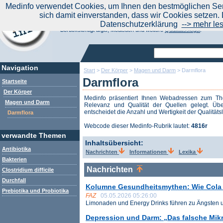
|
Medinfo verwendet Cookies, um Ihnen den bestmöglichen Serv
Aktuelle Nachrichten
Nachrichte
sich damit einverstanden, dass wir Cookies setzen. 
Suchen Sie noch oder Finden Sie schon?
Datenschutzerklärung
--> mehr le
Medinfo.de - Meta-Portal für Gesundheitsthemen
Berücksichtigt afgis, Medisuch und weitere
Qualitätssiegel
.
Navigation
Start
>
Der Körper
>
Magen und Darm
>
Darmflora
Darmflora
Startseite
Der Körper
Medinfo präsentiert Ihnen Webadressen zum 
Magen und Darm
Relevanz und Qualität der Quellen gelegt. Übe
entscheidet die Anzahl und Wertigkeit der Qualitäts
Darmflora
Webcode dieser Medinfo-Rubrik lautet:
4816r
verwandte Themen
Inhaltsübersicht:
Antibiotika
Nachrichten
Informationen
Lexika
Bakterien
Nachrichten
Clostridium difficile
Durchfall
Kolumne Gesundheitsmythen: Wie Cola 
Prebiotika und Probiotika
FAZ
05.05.2026 05:26:00
Limonaden und Energy Drinks führen zu Ängsten un
Depression und Darm: „Das falsche Mi