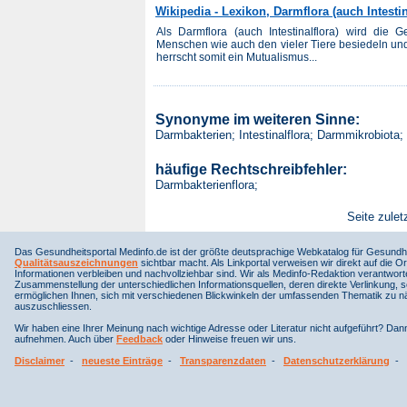
Wikipedia - Lexikon, Darmflora (auch Intestin
Als Darmflora (auch Intestinalflora) wird die
Menschen wie auch den vieler Tiere besiedeln un
herrscht somit ein Mutualismus...
Synonyme im weiteren Sinne:
Darmbakterien; Intestinalflora; Darmmikrobiota;
häufige Rechtschreibfehler:
Darmbakterienflora;
Seite zulet
Das Gesundheitsportal Medinfo.de ist der größte deutsprachige Webkatalog für Gesundhe
Qualitätsauszeichnungen
sichtbar macht. Als Linkportal verweisen wir direkt auf die Or
Informationen verbleiben und nachvollziehbar sind. Wir als Medinfo-Redaktion verantwort
Zusammenstellung der unterschiedlichen Informationsquellen, deren direkte Verlinkung, 
ermöglichen Ihnen, sich mit verschiedenen Blickwinkeln der umfassenden Thematik zu näh
auszuschliessen.
Wir haben eine Ihrer Meinung nach wichtige Adresse oder Literatur nicht aufgeführt? Da
aufnehmen. Auch über
Feedback
oder Hinweise freuen wir uns.
Disclaimer
-
neueste Einträge
-
Transparenzdaten
-
Datenschutzerklärung
-