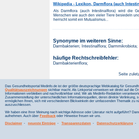
Wikipedia - Lexikon, Darmflora (auch Intestin
Als Darmflora (auch Intestinalflora) wird die
Menschen wie auch den vieler Tiere besiedeln un
herrscht somit ein Mutualismus...
Synonyme im weiteren Sinne:
Darmbakterien; Intestinalflora; Darmmikrobiota;
häufige Rechtschreibfehler:
Darmbakterienflora;
Seite zulet
Das Gesundheitsportal Medinfo.de ist der größte deutsprachige Webkatalog für Gesundhe
Qualitätsauszeichnungen
sichtbar macht. Als Linkportal verweisen wir direkt auf die Or
Informationen verbleiben und nachvollziehbar sind. Wir als Medinfo-Redaktion verantwort
Zusammenstellung der unterschiedlichen Informationsquellen, deren direkte Verlinkung, 
ermöglichen Ihnen, sich mit verschiedenen Blickwinkeln der umfassenden Thematik zu näh
auszuschliessen.
Wir haben eine Ihrer Meinung nach wichtige Adresse oder Literatur nicht aufgeführt? Da
aufnehmen. Auch über
Feedback
oder Hinweise freuen wir uns.
Disclaimer
-
neueste Einträge
-
Transparenzdaten
-
Datenschutzerklärung
-