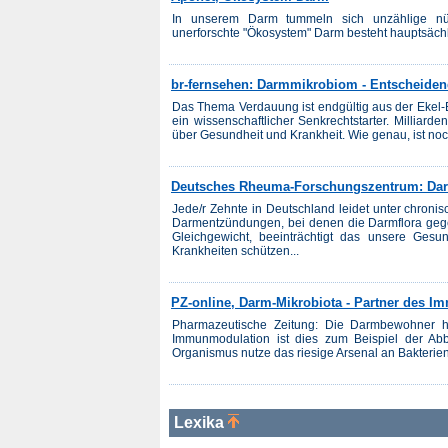
In unserem Darm tummeln sich unzählige nütz
unerforschte "Ökosystem" Darm besteht hauptsächli
br-fernsehen: Darmmikrobiom - Entscheiden
Das Thema Verdauung ist endgültig aus der Ekel-Ec
ein wissenschaftlicher Senkrechtstarter. Millia
über Gesundheit und Krankheit. Wie genau, ist no
Deutsches Rheuma-Forschungszentrum: Dar
Jede/r Zehnte in Deutschland leidet unter chro
Darmentzündungen, bei denen die Darmflora gege
Gleichgewicht, beeinträchtigt das unsere Ges
Krankheiten schützen...
PZ-online, Darm-Mikrobiota - Partner des 
Pharmazeutische Zeitung: Die Darmbewohner h
Immunmodu­lation ist dies zum Beispiel der Ab
Organismus nutze das riesige Arsenal an Bakterien
Lexika