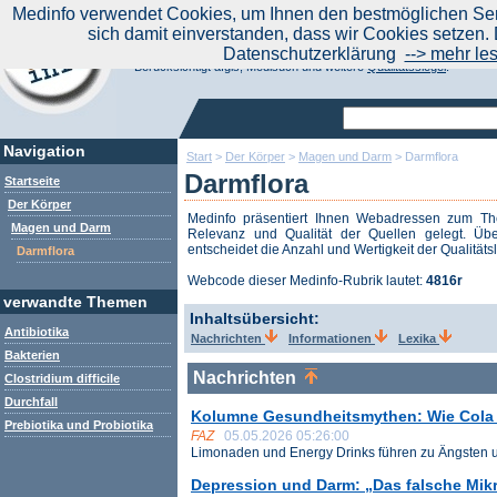
|
Medinfo verwendet Cookies, um Ihnen den bestmöglichen Serv
Aktuelle Nachrichten
Nachrichte
sich damit einverstanden, dass wir Cookies setzen. 
Suchen Sie noch oder Finden Sie schon?
Datenschutzerklärung
--> mehr le
Medinfo.de - Meta-Portal für Gesundheitsthemen
Berücksichtigt afgis, Medisuch und weitere
Qualitätssiegel
.
Navigation
Start
>
Der Körper
>
Magen und Darm
>
Darmflora
Darmflora
Startseite
Der Körper
Medinfo präsentiert Ihnen Webadressen zum 
Magen und Darm
Relevanz und Qualität der Quellen gelegt. Übe
entscheidet die Anzahl und Wertigkeit der Qualitäts
Darmflora
Webcode dieser Medinfo-Rubrik lautet:
4816r
verwandte Themen
Inhaltsübersicht:
Antibiotika
Nachrichten
Informationen
Lexika
Bakterien
Nachrichten
Clostridium difficile
Durchfall
Kolumne Gesundheitsmythen: Wie Cola 
Prebiotika und Probiotika
FAZ
05.05.2026 05:26:00
Limonaden und Energy Drinks führen zu Ängsten un
Depression und Darm: „Das falsche Mi