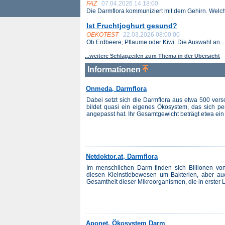
FAZ
07.04.2026 14:18:00
Die Darmflora kommuniziert mit dem Gehirn. Welche
Ist Fruchtjoghurt gesund?
OEKOTEST
22.03.2026 08:00:00
Ob Erdbeere, Pflaume oder Kiwi: Die Auswahl an ..
...weitere Schlagzeilen zum Thema in der Übersicht
Informationen
Onmeda, Darmflora
Dabei setzt sich die Darmflora aus etwa 500 ve
bildet quasi ein eigenes Ökosystem, das sich pe
angepasst hat. Ihr Gesamtgewicht beträgt etwa ein
Netdoktor.at, Darmflora
Im menschlichen Darm finden sich Billionen von
diesen Kleinstlebewesen um Bakterien, aber auc
Gesamtheit dieser Mikroorganismen, die in erster L
Aponet, Ökosystem Darm