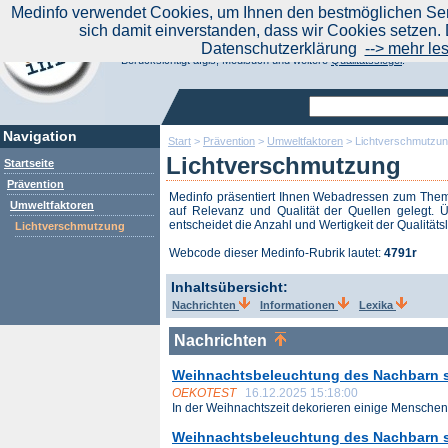
|
Medinfo verwendet Cookies, um Ihnen den bestmöglichen Serv
Aktuelle Nachrichten
Nachrichte
sich damit einverstanden, dass wir Cookies setzen. 
Suchen Sie noch oder Finden Sie schon?
Datenschutzerklärung
--> mehr le
Medinfo.de - Meta-Portal für Gesundheitsthemen
Berücksichtigt afgis, Medisuch und weitere
Qualitätssiegel
.
Navigation
Start
>
Prävention
>
Umweltfaktoren
>
Lichtverschmutzu
Lichtverschmutzung
Startseite
Prävention
Medinfo präsentiert Ihnen Webadressen zum Th
Umweltfaktoren
auf Relevanz und Qualität der Quellen gelegt. Ü
entscheidet die Anzahl und Wertigkeit der Qualitäts
Lichtverschmutzung
Webcode dieser Medinfo-Rubrik lautet:
4791r
Inhaltsübersicht:
Nachrichten
Informationen
Lexika
Nachrichten
Weihnachtsbeleuchtung des Nachbarn st
OEKOTEST
16.12.2025 15:18:00
In der Weihnachtszeit dekorieren einige Menschen 
Weihnachtsbeleuchtung des Nachbarn s