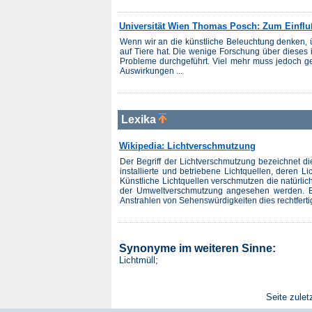
Universität Wien Thomas Posch: Zum Einfluß
Wenn wir an die künstliche Beleuchtung denken, 
auf Tiere hat. Die wenige Forschung über dieses i
Probleme durchgeführt. Viel mehr muss jedoch g
Auswirkungen ...
Lexika
Wikipedia: Lichtverschmutzung
Der Begriff der Lichtverschmutzung bezeichnet 
installierte und betriebene Lichtquellen, deren L
Künstliche Lichtquellen verschmutzen die natürlic
der Umweltverschmutzung angesehen werden. Es 
Anstrahlen von Sehenswürdigkeiten dies rechtfertig
Synonyme im weiteren Sinne:
Lichtmüll;
Seite zulet