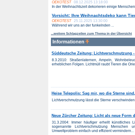
OEKOTEST
08.12.2025 13:18:00
In der Weihnachtszeit dekorieren einige Menschen 
Vorsicht: Ihre Weihnachtsdeko kann Ti
OEKOTEST
25.11.2025 13:30:00
Während wir uns an der funkelnden ...
...weitere Schlagzeilen zum Thema in der Übersicht
Informationen
Süddeutsche Zeitung: Lichtverschmutzung - 
8.3.2010: Straßenlaternen, Ampeln, Wohnbeleu
erheblichen Folgen. Lichtmüll raubt Tieren die O
Heise Telepolis: Sag mir, wo die Sterne sind
Lichtverschmutzung lässt die Sterne verschwinden u
Neue Zürcher Zeitung: Licht als neue Form
31.3.2004: Immer häufiger erhellt künstliches 
sogenannte Lichtverschmutzung Menschen un
Umweltproblem einfach und effizient vermindern...