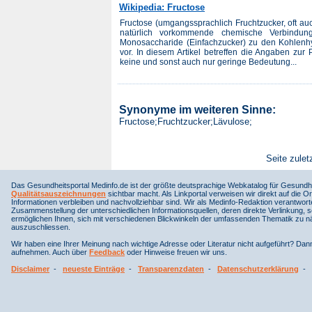
Wikipedia: Fructose
Fructose (umgangssprachlich Fruchtzucker, oft auch F
natürlich vorkommende chemische Verbindu
Monosaccharide (Einfachzucker) zu den Kohlen
vor. In diesem Artikel betreffen die Angaben zur 
keine und sonst auch nur geringe Bedeutung...
Synonyme im weiteren Sinne:
Fructose;Fruchtzucker;Lävulose;
Seite zulet
Das Gesundheitsportal Medinfo.de ist der größte deutsprachige Webkatalog für Gesundhe
Qualitätsauszeichnungen
sichtbar macht. Als Linkportal verweisen wir direkt auf die Or
Informationen verbleiben und nachvollziehbar sind. Wir als Medinfo-Redaktion verantwort
Zusammenstellung der unterschiedlichen Informationsquellen, deren direkte Verlinkung, 
ermöglichen Ihnen, sich mit verschiedenen Blickwinkeln der umfassenden Thematik zu näh
auszuschliessen.
Wir haben eine Ihrer Meinung nach wichtige Adresse oder Literatur nicht aufgeführt? Da
aufnehmen. Auch über
Feedback
oder Hinweise freuen wir uns.
Disclaimer
-
neueste Einträge
-
Transparenzdaten
-
Datenschutzerklärung
-