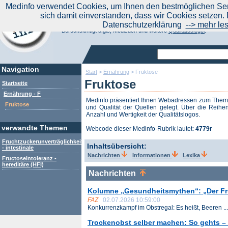
|
Medinfo verwendet Cookies, um Ihnen den bestmöglichen Serv
Aktuelle Nachrichten
Nachrichte
sich damit einverstanden, dass wir Cookies setzen. 
Suchen Sie noch oder Finden Sie schon?
Datenschutzerklärung
--> mehr le
Medinfo.de - Meta-Portal für Gesundheitsthemen
Berücksichtigt afgis, Medisuch und weitere
Qualitätssiegel
.
Navigation
Start
>
Ernährung
>
Fruktose
Fruktose
Startseite
Ernährung - F
Medinfo präsentiert Ihnen Webadressen zum The
Fruktose
und Qualität der Quellen gelegt. Über die Reihen
Anzahl und Wertigkeit der Qualitätslogos.
verwandte Themen
Webcode dieser Medinfo-Rubrik lautet:
4779r
Fruchtzuckerunverträglichkeit
Inhaltsübersicht:
- intestinale
Nachrichten
Informationen
Lexika
Fructoseintoleranz -
hereditäre (HFI)
Nachrichten
Kolumne „Gesundheitsmythen“: „Der Fruc
FAZ
02.07.2026 10:59:00
Konkurrenzkampf im Obstregal: Es heißt, Beeren ...
Trockenobst selber machen: So gehts – 