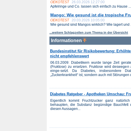
OEKOTEST
26.03.2026 12:27:00
Apfelringe und Co. lassen sich einfach zu Hause ...
Mango: Wie gesund ist die tropische Fr
OEKOTEST
20.03.2026 10:05:00
Wie gesund sind Mangos wirklich? Wie lagert und .
...weitere Schlagzeilen zum Thema in der Übersicht
Informationen
Bundesinstitut für Risikobewertung: Erhöhte
nicht empfehlenswert
06.03.2009: Diabetikern wurde lange Zeit gerat
(Fruktose) zu ersetzen. Fruktose wird deswegen 
einge-setzt. Da Diabetes, insbesondere Di
„Zuckerkrankheit“ ist, sondern auch mit Störungen d
Diabetes Ratgeber - Apotheken Umschau: Fru
Eigentlich kommt Fruchtzucker ganz natürlic
behaupten, die Substanz begünstige Bauchfett
diesen Aussagen...