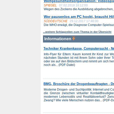
Weltgesundheitsorganisation: Videospiels
SPIEGEL
07.02.2018 16:12:00
Wegen des Zockens die Ausbildung abgebrochen, v
Wer pausenlos am PC hockt, braucht Hil
SÜDDEUTSCHE
29.12.2017 17:46:00
Die WHO erwägt, die Diagnose Computer-Spielsuch
...weitere Schlagzeilen zum Thema in der Übersicht
Informationen
Techniker Krankenkasse, Computersucht - N
Info-Flyer für Eltern: Kaum kommt Ihr Kind zur W
nächsten Stunden ist mit Ihrem Sohn oder Ihrer To
oder sie auf den Bildschirm und nimmt um sich he
noch als... (PDF-Datei)
BMG, Broschüre der Drogenbeauftragten - D
Moderne Drogen- und Suchtpolitik: Internet und C
die Grenze zwischen virtueller Kontaktfreudi
modernen Lebensstils und Realitätsverlust? Zw
Zwang? Wie viele Menschen nutzen das... (PDF-Da