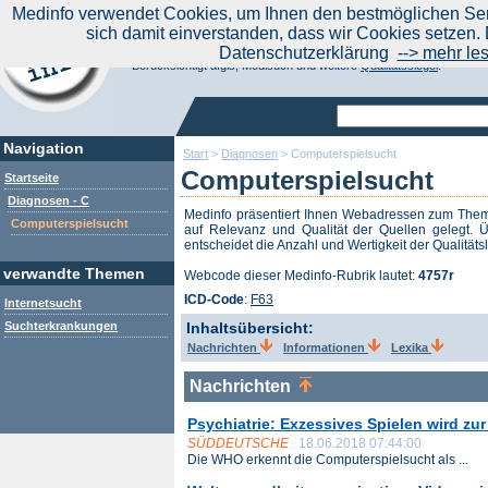
|
Medinfo verwendet Cookies, um Ihnen den bestmöglichen Serv
Aktuelle Nachrichten
Nachrichte
sich damit einverstanden, dass wir Cookies setzen. 
Suchen Sie noch oder Finden Sie schon?
Datenschutzerklärung
--> mehr le
Medinfo.de - Meta-Portal für Gesundheitsthemen
Berücksichtigt afgis, Medisuch und weitere
Qualitätssiegel
.
Navigation
Start
>
Diagnosen
>
Computerspielsucht
Computerspielsucht
Startseite
Diagnosen - C
Medinfo präsentiert Ihnen Webadressen zum Th
Computerspielsucht
auf Relevanz und Qualität der Quellen gelegt. Ü
entscheidet die Anzahl und Wertigkeit der Qualitäts
verwandte Themen
Webcode dieser Medinfo-Rubrik lautet:
4757r
ICD-Code
:
F63
Internetsucht
Suchterkrankungen
Inhaltsübersicht:
Nachrichten
Informationen
Lexika
Nachrichten
Psychiatrie: Exzessives Spielen wird zur
SÜDDEUTSCHE
18.06.2018 07:44:00
Die WHO erkennt die Computerspielsucht als ...