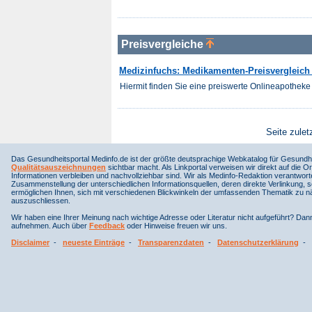
Preisvergleiche
Medizinfuchs: Medikamenten-Preisvergleich f
Hiermit finden Sie eine preiswerte Onlineapotheke 
Seite zulet
Das Gesundheitsportal Medinfo.de ist der größte deutsprachige Webkatalog für Gesundhe
Qualitätsauszeichnungen
sichtbar macht. Als Linkportal verweisen wir direkt auf die Or
Informationen verbleiben und nachvollziehbar sind. Wir als Medinfo-Redaktion verantwort
Zusammenstellung der unterschiedlichen Informationsquellen, deren direkte Verlinkung, 
ermöglichen Ihnen, sich mit verschiedenen Blickwinkeln der umfassenden Thematik zu näh
auszuschliessen.
Wir haben eine Ihrer Meinung nach wichtige Adresse oder Literatur nicht aufgeführt? Da
aufnehmen. Auch über
Feedback
oder Hinweise freuen wir uns.
Disclaimer
-
neueste Einträge
-
Transparenzdaten
-
Datenschutzerklärung
-