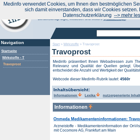
|
Medinfo verwendet Cookies, um Ihnen den bestmöglichen Serv
Aktuelle Nachrichten
Nachrichte
sich damit einverstanden, dass wir Cookies setzen. 
Suchen Sie noch oder Finden Sie schon?
Datenschutzerklärung
--> mehr le
Medinfo.de - Meta-Portal für Gesundheitsthemen
Berücksichtigt afgis, Medisuch und weitere
Qualitätssiegel
.
Navigation
Start
>
Wirkstoffe
>
Travoprost
Travoprost
Startseite
Wirkstoffe - T
Medinfo präsentiert Ihnen Webadressen zum 
Travoprost
Relevanz und Qualität der Quellen gelegt. Übe
entscheidet die Anzahl und Wertigkeit der Qualitäts
Webcode dieser Medinfo-Rubrik lautet:
4560r
Inhaltsübersicht:
Informationen
Lexika
nutzergenerierte Inhal
Informationen
Onmeda Medikamenteninformationen: Travo
Arzneistoffe - Medikamenteninformation der OnV
mit Cocomore AG, Frankfurt am Main