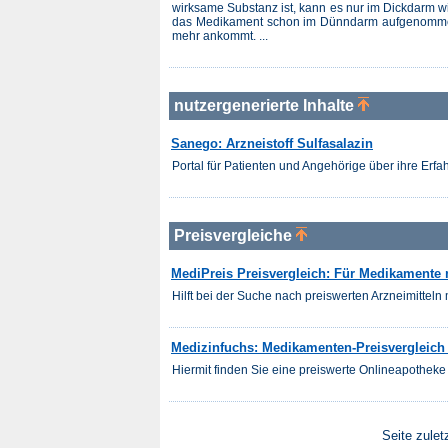
wirksame Substanz ist, kann es nur im Dickdarm w
das Medikament schon im Dünndarm aufgenommen 
mehr ankommt. ...
nutzergenerierte Inhalte
Sanego: Arzneistoff Sulfasalazin
Portal für Patienten und Angehörige über ihre Er
Preisvergleiche
MediPreis Preisvergleich: Für Medikamente m
Hilft bei der Suche nach preiswerten Arzneimitteln m
Medizinfuchs: Medikamenten-Preisvergleich f
Hiermit finden Sie eine preiswerte Onlineapotheke 
Seite zulet