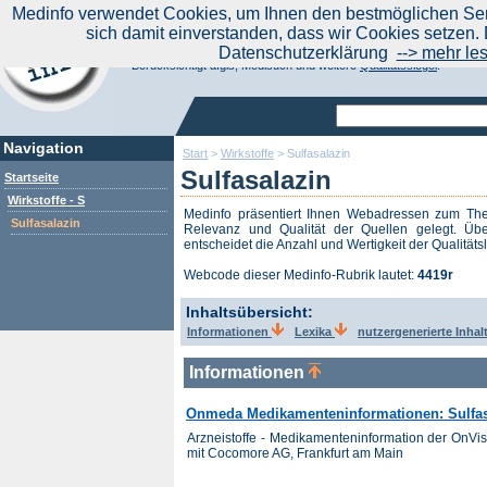
|
Medinfo verwendet Cookies, um Ihnen den bestmöglichen Serv
Aktuelle Nachrichten
Nachrichte
sich damit einverstanden, dass wir Cookies setzen. 
Suchen Sie noch oder Finden Sie schon?
Datenschutzerklärung
--> mehr le
Medinfo.de - Meta-Portal für Gesundheitsthemen
Berücksichtigt afgis, Medisuch und weitere
Qualitätssiegel
.
Navigation
Start
>
Wirkstoffe
>
Sulfasalazin
Sulfasalazin
Startseite
Wirkstoffe - S
Medinfo präsentiert Ihnen Webadressen zum T
Sulfasalazin
Relevanz und Qualität der Quellen gelegt. Übe
entscheidet die Anzahl und Wertigkeit der Qualitäts
Webcode dieser Medinfo-Rubrik lautet:
4419r
Inhaltsübersicht:
Informationen
Lexika
nutzergenerierte Inhal
Informationen
Onmeda Medikamenteninformationen: Sulfas
Arzneistoffe - Medikamenteninformation der OnV
mit Cocomore AG, Frankfurt am Main