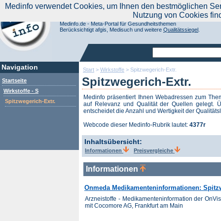
|
Medinfo verwendet Cookies, um Ihnen den bestmöglichen Servi
Aktuelle Nachrichten
Nachrichte
Nutzung von Cookies fin
Suchen Sie noch oder Finden Sie schon?
Medinfo.de - Meta-Portal für Gesundheitsthemen
Berücksichtigt afgis, Medisuch und weitere
Qualitätssiegel
.
Navigation
Start
>
Wirkstoffe
>
Spitzwegerich-Extr.
Spitzwegerich-Extr.
Startseite
Wirkstoffe - S
Medinfo präsentiert Ihnen Webadressen zum Th
Spitzwegerich-Extr.
auf Relevanz und Qualität der Quellen gelegt. Ü
entscheidet die Anzahl und Wertigkeit der Qualitäts
Webcode dieser Medinfo-Rubrik lautet:
4377r
Inhaltsübersicht:
Informationen
Preisvergleiche
Informationen
Onmeda Medikamenteninformationen: Spitzw
Arzneistoffe - Medikamenteninformation der OnV
mit Cocomore AG, Frankfurt am Main