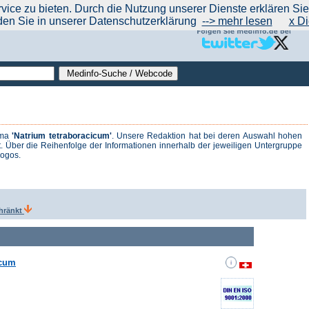
|
|
|
|
ce zu bieten. Durch die Nutzung unserer Dienste erklären Sie s
ntrend
werben auf Medinfo
Anbieter hinzufügen (Gratis!)
über Medinfo
Feedback
den Sie in unserer Datenschutzerklärung
--> mehr lesen
x Di
ema
'Natrium tetraboracicum'
. Unsere Redaktion hat bei deren Auswahl hohen
. Über die Reihenfolge der Informationen innerhalb der jeweiligen Untergruppe
logos.
hränkt
icum