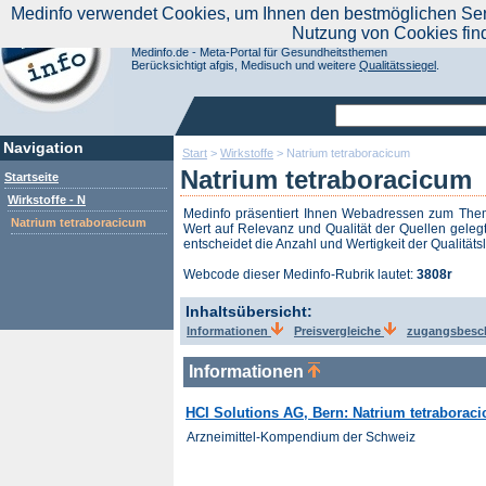
|
Medinfo verwendet Cookies, um Ihnen den bestmöglichen Servi
Aktuelle Nachrichten
Nachrichte
Nutzung von Cookies fin
Suchen Sie noch oder Finden Sie schon?
Medinfo.de - Meta-Portal für Gesundheitsthemen
Berücksichtigt afgis, Medisuch und weitere
Qualitätssiegel
.
Navigation
Start
>
Wirkstoffe
>
Natrium tetraboracicum
Natrium tetraboracicum
Startseite
Wirkstoffe - N
Medinfo präsentiert Ihnen Webadressen zum Th
Natrium tetraboracicum
Wert auf Relevanz und Qualität der Quellen gelegt
entscheidet die Anzahl und Wertigkeit der Qualitäts
Webcode dieser Medinfo-Rubrik lautet:
3808r
Inhaltsübersicht:
Informationen
Preisvergleiche
zugangsbesc
Informationen
HCI Solutions AG, Bern: Natrium tetraborac
Arzneimittel-Kompendium der Schweiz