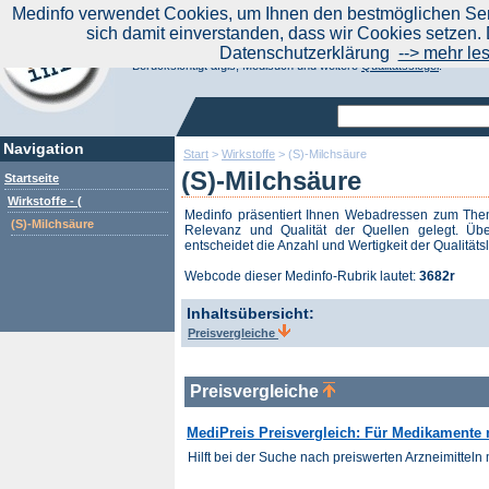
|
Medinfo verwendet Cookies, um Ihnen den bestmöglichen Serv
Aktuelle Nachrichten
Nachrichte
sich damit einverstanden, dass wir Cookies setzen. 
Suchen Sie noch oder Finden Sie schon?
Datenschutzerklärung
--> mehr le
Medinfo.de - Meta-Portal für Gesundheitsthemen
Berücksichtigt afgis, Medisuch und weitere
Qualitätssiegel
.
Navigation
Start
>
Wirkstoffe
>
(S)-Milchsäure
(S)-Milchsäure
Startseite
Wirkstoffe - (
Medinfo präsentiert Ihnen Webadressen zum Th
(S)-Milchsäure
Relevanz und Qualität der Quellen gelegt. Übe
entscheidet die Anzahl und Wertigkeit der Qualitäts
Webcode dieser Medinfo-Rubrik lautet:
3682r
Inhaltsübersicht:
Preisvergleiche
Preisvergleiche
MediPreis Preisvergleich: Für Medikamente m
Hilft bei der Suche nach preiswerten Arzneimitteln m