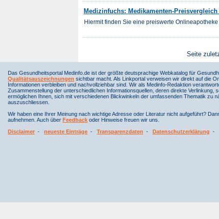
Medizinfuchs: Medikamenten-Preisvergleich f
Hiermit finden Sie eine preiswerte Onlineapotheke 
Seite zulet
Das Gesundheitsportal Medinfo.de ist der größte deutsprachige Webkatalog für Gesundhe
Qualitätsauszeichnungen
sichtbar macht. Als Linkportal verweisen wir direkt auf die Or
Informationen verbleiben und nachvollziehbar sind. Wir als Medinfo-Redaktion verantwort
Zusammenstellung der unterschiedlichen Informationsquellen, deren direkte Verlinkung, 
ermöglichen Ihnen, sich mit verschiedenen Blickwinkeln der umfassenden Thematik zu näh
auszuschliessen.
Wir haben eine Ihrer Meinung nach wichtige Adresse oder Literatur nicht aufgeführt? Da
aufnehmen. Auch über
Feedback
oder Hinweise freuen wir uns.
Disclaimer
-
neueste Einträge
-
Transparenzdaten
-
Datenschutzerklärung
-