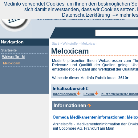
|
Medinfo verwendet Cookies, um Ihnen den bestmöglichen Serv
Aktuelle Nachrichten
Nachrichte
sich damit einverstanden, dass wir Cookies setzen. 
Suchen Sie noch oder Finden Sie schon?
Datenschutzerklärung
--> mehr le
Medinfo.de - Meta-Portal für Gesundheitsthemen
Berücksichtigt afgis, Medisuch und weitere
Qualitätssiegel
.
Navigation
Start
>
Wirkstoffe
>
Meloxicam
Meloxicam
Startseite
Wirkstoffe - M
Medinfo präsentiert Ihnen Webadressen zum 
Meloxicam
Relevanz und Qualität der Quellen gelegt. Übe
entscheidet die Anzahl und Wertigkeit der Qualitäts
Webcode dieser Medinfo-Rubrik lautet:
3610r
Inhaltsübersicht:
Informationen
Lexika
nutzergenerierte Inhal
Informationen
Onmeda Medikamenteninformationen: Melo
Arzneistoffe - Medikamenteninformation der OnV
mit Cocomore AG, Frankfurt am Main