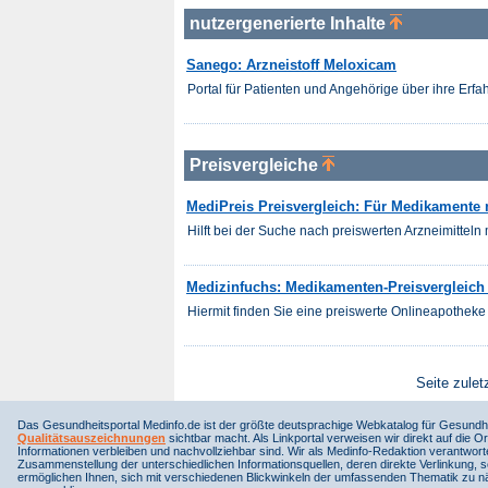
nutzergenerierte Inhalte
Sanego: Arzneistoff Meloxicam
Portal für Patienten und Angehörige über ihre Er
Preisvergleiche
MediPreis Preisvergleich: Für Medikamente 
Hilft bei der Suche nach preiswerten Arzneimitteln m
Medizinfuchs: Medikamenten-Preisvergleich 
Hiermit finden Sie eine preiswerte Onlineapotheke 
Seite zulet
Das Gesundheitsportal Medinfo.de ist der größte deutsprachige Webkatalog für Gesundhe
Qualitätsauszeichnungen
sichtbar macht. Als Linkportal verweisen wir direkt auf die Or
Informationen verbleiben und nachvollziehbar sind. Wir als Medinfo-Redaktion verantwort
Zusammenstellung der unterschiedlichen Informationsquellen, deren direkte Verlinkung, 
ermöglichen Ihnen, sich mit verschiedenen Blickwinkeln der umfassenden Thematik zu näh