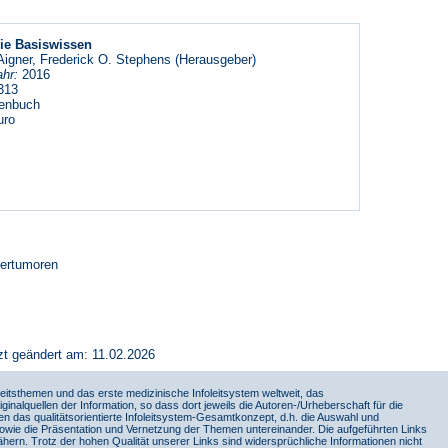
ie Basiswissen
Aigner, Frederick O. Stephens (Herausgeber)
hr:
2016
313
enbuch
uro
bertumoren
zt geändert am: 11.02.2026
itsthemen und das erste medizinische Infoleitsystem weltweit, das
iginalquellen der Information, so dass dort jeweils die Autoren-/Urheberschaft für die
en das qualitätsorientierte Infoleitsystem-Gesamtkonzept, d.h. die Auswahl und
sowie die Präsentation und Vernetzung der Themen untereinander. Die aufgeführten Links
ern. Trotz der hohen Qualität unserer Links sind widersprüchliche Informationen nicht