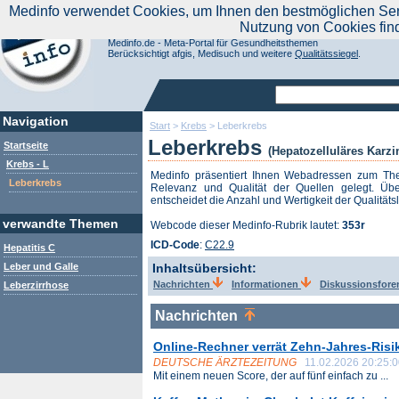
|
Medinfo verwendet Cookies, um Ihnen den bestmöglichen Servi
Aktuelle Nachrichten
Nachrichte
Nutzung von Cookies fin
Suchen Sie noch oder Finden Sie schon?
Medinfo.de - Meta-Portal für Gesundheitsthemen
Berücksichtigt afgis, Medisuch und weitere
Qualitätssiegel
.
Navigation
Start
>
Krebs
>
Leberkrebs
Leberkrebs
Startseite
(Hepatozelluläres Karz
Krebs - L
Medinfo präsentiert Ihnen Webadressen zum T
Leberkrebs
Relevanz und Qualität der Quellen gelegt. Übe
entscheidet die Anzahl und Wertigkeit der Qualitäts
verwandte Themen
Webcode dieser Medinfo-Rubrik lautet:
353r
ICD-Code
:
C22.9
Hepatitis C
Leber und Galle
Inhaltsübersicht:
Nachrichten
Informationen
Diskussionsfor
Leberzirrhose
Nachrichten
Online-Rechner verrät Zehn-Jahres-Risi
DEUTSCHE ÄRZTEZEITUNG
11.02.2026 20:25:
Mit einem neuen Score, der auf fünf einfach zu ...