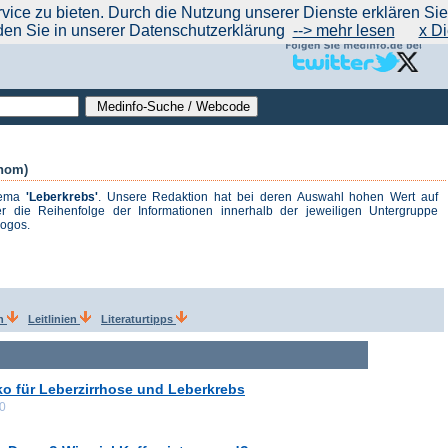
|
|
|
|
ce zu bieten. Durch die Nutzung unserer Dienste erklären Sie s
ntrend
werben auf Medinfo
Anbieter hinzufügen (Gratis!)
über Medinfo
Feedback
den Sie in unserer Datenschutzerklärung
--> mehr lesen
x Di
inom)
hema
'Leberkrebs'
. Unsere Redaktion hat bei deren Auswahl hohen Wert auf
r die Reihenfolge der Informationen innerhalb der jeweiligen Untergruppe
logos.
en
Leitlinien
Literaturtipps
ko für Leberzirrhose und Leberkrebs
00