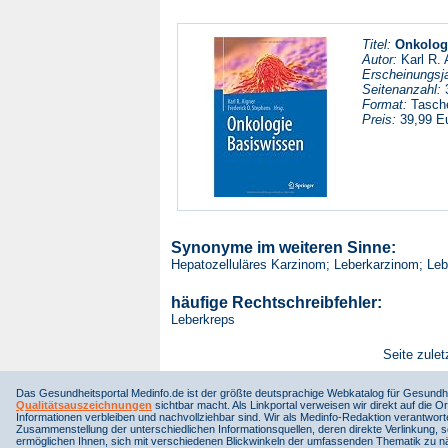
Titel:
Onkolog
Autor:
Karl R. 
Erscheinungsja
Seitenanzahl:
Format:
Tasch
Preis:
39,99 E
Synonyme im weiteren Sinne:
Hepatozelluläres Karzinom; Leberkarzinom; Le
häufige Rechtschreibfehler:
Leberkreps
Seite zulet
Das Gesundheitsportal Medinfo.de ist der größte deutsprachige Webkatalog für Gesundhe
Qualitätsauszeichnungen
sichtbar macht. Als Linkportal verweisen wir direkt auf die Or
Informationen verbleiben und nachvollziehbar sind. Wir als Medinfo-Redaktion verantwort
Zusammenstellung der unterschiedlichen Informationsquellen, deren direkte Verlinkung, 
ermöglichen Ihnen, sich mit verschiedenen Blickwinkeln der umfassenden Thematik zu näh