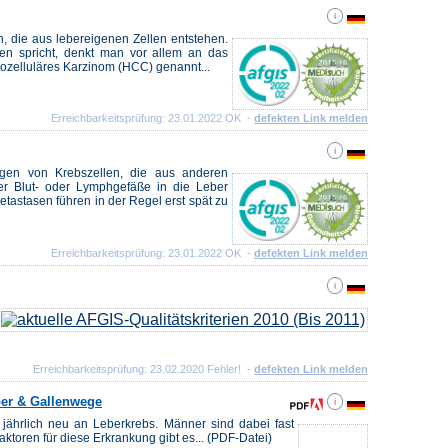
, die aus lebereigenen Zellen entstehen.
n spricht, denkt man vor allem an das
ozelluläres Karzinom (HCC) genannt...
Erreichbarkeitsprüfung: 23.01.2022 OK -
defekten Link melden
ngen von Krebszellen, die aus anderen
r Blut- oder Lymphgefäße in die Leber
tastasen führen in der Regel erst spät zu
Erreichbarkeitsprüfung: 23.01.2022 OK -
defekten Link melden
Erreichbarkeitsprüfung: 23.02.2020 Fehler! -
defekten Link melden
ber & Gallenwege
ährlich neu an Leberkrebs. Männer sind dabei fast
aktoren für diese Erkrankung gibt es... (PDF-Datei)