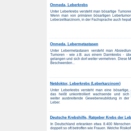
Onmeda, Leberkrebs
Unter Leberkrebs versteht man bösartige Tumoren
Wenn man von primären bösartigen Lebertumore
Leberzellkarzinom, in der Fachsprache auch hepat
Onmeda, Lebermetastasen
Unter Lebermetastasen versteht man Absiedlu
Tumoren - wie z.B. aus einem Darmkrebs - übe
gelangen und sich dort weiter vermehren. Diese Me
Beschwerden...
Netdoktor, Leberkrebs (Leberkarzinom)
Unter Leberkrebs versteht man eine bösartige,
das heißt unkontrolliert wachsende und sich
weiter ausbreitende Gewebeneubildung in der
Leber.
Deutsche Krebshilfe, Ratgeber Krebs der Le
In Deutschland erkranken etwa 8.400 Menschen j
doppelt so oft betroffen wie Frauen. Welche Risikof