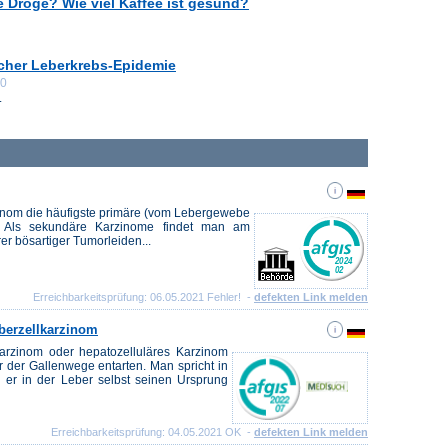
e Droge? Wie viel Kaffee ist gesund?
cher Leberkrebs-Epidemie
00
.
rzinom die häufigste primäre (vom Lebergewebe
. Als sekundäre Karzinome findet man am
r bösartiger Tumorleiden...
Erreichbarkeitsprüfung: 06.05.2021 Fehler! -
defekten Link melden
eberzellkarzinom
arzinom oder hepatozelluläres Karzinom
r der Gallenwege entarten. Man spricht in
 er in der Leber selbst seinen Ursprung
Erreichbarkeitsprüfung: 04.05.2021 OK -
defekten Link melden