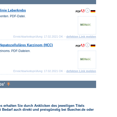
linie Leberkrebs
ienten. PDF-Datei.
Erreichbarkeitsprüfung: 17.02.2021 OK -
defekten Link melden
 Hepatozelluläres Karzinom (HCC)
rzinoms. PDF-Dateien.
Erreichbarkeitsprüfung: 17.02.2021 OK -
defekten Link melden
bs
'
 erhalten Sie durch Anklicken des jeweiligen Titels
i Bedarf auch direkt und preisgünstig bei Buecher.de oder