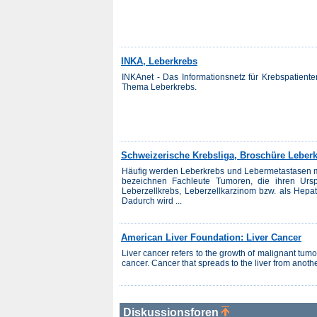
INKA, Leberkrebs
INKAnet - Das Informationsnetz für Krebspatien
Thema Leberkrebs.
Schweizerische Krebsliga, Broschüre Leber
Häufig werden Leberkrebs und Lebermetastasen mite
bezeichnen Fachleute Tumoren, die ihren Urs
Leberzellkrebs, Leberzellkarzinom bzw. als Hepa
Dadurch wird ...
American Liver Foundation: Liver Cancer
Liver cancer refers to the growth of malignant tumors 
cancer. Cancer that spreads to the liver from another
Diskussionsforen