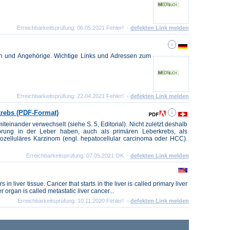
Erreichbarkeitsprüfung: 06.05.2021 Fehler! -
defekten Link melden
ten und Angehörige. Wichtige Links und Adressen zum
Erreichbarkeitsprüfung: 22.04.2021 Fehler! -
defekten Link melden
krebs (PDF-Format)
inander verwechselt (siehe S. 5, Editorial). Nicht zuletzt deshalb
prung in der Leber haben, auch als primären Leberkrebs, als
tozelluläres Karzinom (engl. hepatocellular carcinoma oder HCC).
Erreichbarkeitsprüfung: 07.05.2021 OK -
defekten Link melden
in liver tissue. Cancer that starts in the liver is called primary liver
 organ is called metastatic liver cancer...
Erreichbarkeitsprüfung: 10.11.2020 Fehler! -
defekten Link melden