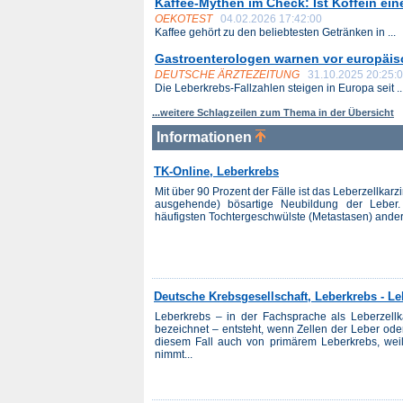
Kaffee-Mythen im Check: Ist Koffein ein
OEKOTEST
04.02.2026 17:42:00
Kaffee gehört zu den beliebtesten Getränken in ...
Gastroenterologen warnen vor europäis
DEUTSCHE ÄRZTEZEITUNG
31.10.2025 20:25:
Die Leberkrebs-Fallzahlen steigen in Europa seit ..
...weitere Schlagzeilen zum Thema in der Übersicht
Informationen
TK-Online, Leberkrebs
Mit über 90 Prozent der Fälle ist das Leberzellka
ausgehende) bösartige Neubildung der Leber
häufigsten Tochtergeschwülste (Metastasen) andere
Deutsche Krebsgesellschaft, Leberkrebs - L
Leberkrebs – in der Fachsprache als Leberzellk
bezeichnet – entsteht, wenn Zellen der Leber ode
diesem Fall auch von primärem Leberkrebs, weil
nimmt...