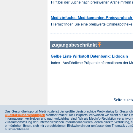
Hilft bei der Suche nach preiswerten Arzneimitteln m
Medizinfuchs: Medikamenten-Preisvergleich f
Hiermit finden Sie eine preiswerte Onlineapotheke 
zugangsbeschränkt
Gelbe Liste Wirkstoff Datenbank: Lidocain
Index - Ausführliche Präparateinformationen der 
Seite zulet
Das Gesundheitsportal Medinfo.de ist der größte deutsprachige Webkatalog für Gesundhe
Qualitätsauszeichnungen
sichtbar macht. Als Linkportal verweisen wir direkt auf die Or
Informationen verbleiben und nachvollziehbar sind. Wir als Medinfo-Redaktion verantwort
Zusammenstellung der unterschiedlichen Informationsquellen, deren direkte Verlinkung, 
ermöglichen Ihnen, sich mit verschiedenen Blickwinkeln der umfassenden Thematik zu näh
auszuschliessen.