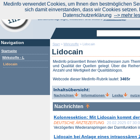
|
Medinfo verwendet Cookies, um Ihnen den bestmöglichen Serv
Aktuelle Nachrichten
Nachrichte
sich damit einverstanden, dass wir Cookies setzen. 
Suchen Sie noch oder Finden Sie schon?
Datenschutzerklärung
--> mehr le
Medinfo.de - Meta-Portal für Gesundheitsthemen
Berücksichtigt afgis, Medisuch und weitere
Qualitätssiegel
.
Navigation
Start
>
Wirkstoffe
>
Lidocain
Lidocain
Startseite
Wirkstoffe - L
Medinfo präsentiert Ihnen Webadressen zum The
Lidocain
und Qualität der Quellen gelegt. Über die Reihen
Anzahl und Wertigkeit der Qualitätslogos.
Webcode dieser Medinfo-Rubrik lautet:
3465r
Inhaltsübersicht:
Nachrichten
Informationen
Lexika
nutze
Nachrichten
Kolonresektion: Mit Lidocain kommt der
DEUTSCHE ÄRZTEZEITUNG
20.02.2025 07:30:
Verzögertes Wiederanspringen der Darmfunktion ist
Lidocain bei Anlage eines intraossären 