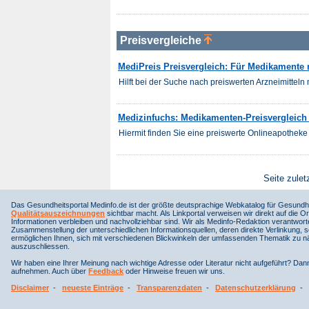
Preisvergleiche
MediPreis Preisvergleich: Für Medikamente m
Hilft bei der Suche nach preiswerten Arzneimitteln m
Medizinfuchs: Medikamenten-Preisvergleich f
Hiermit finden Sie eine preiswerte Onlineapotheke 
Seite zulet
Das Gesundheitsportal Medinfo.de ist der größte deutsprachige Webkatalog für Gesundhe
Qualitätsauszeichnungen
sichtbar macht. Als Linkportal verweisen wir direkt auf die Or
Informationen verbleiben und nachvollziehbar sind. Wir als Medinfo-Redaktion verantwort
Zusammenstellung der unterschiedlichen Informationsquellen, deren direkte Verlinkung, 
ermöglichen Ihnen, sich mit verschiedenen Blickwinkeln der umfassenden Thematik zu näh
auszuschliessen.
Wir haben eine Ihrer Meinung nach wichtige Adresse oder Literatur nicht aufgeführt? Da
aufnehmen. Auch über
Feedback
oder Hinweise freuen wir uns.
Disclaimer
-
neueste Einträge
-
Transparenzdaten
-
Datenschutzerklärung
-