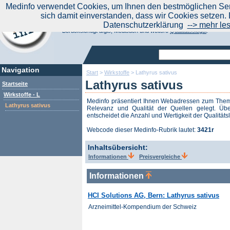
|
Medinfo verwendet Cookies, um Ihnen den bestmöglichen Serv
Aktuelle Nachrichten
Nachrichte
sich damit einverstanden, dass wir Cookies setzen. 
Suchen Sie noch oder Finden Sie schon?
Datenschutzerklärung
--> mehr le
Medinfo.de - Meta-Portal für Gesundheitsthemen
Berücksichtigt afgis, Medisuch und weitere
Qualitätssiegel
.
Navigation
Start
>
Wirkstoffe
>
Lathyrus sativus
Lathyrus sativus
Startseite
Wirkstoffe - L
Medinfo präsentiert Ihnen Webadressen zum Th
Lathyrus sativus
Relevanz und Qualität der Quellen gelegt. Übe
entscheidet die Anzahl und Wertigkeit der Qualitäts
Webcode dieser Medinfo-Rubrik lautet:
3421r
Inhaltsübersicht:
Informationen
Preisvergleiche
Informationen
HCI Solutions AG, Bern: Lathyrus sativus
Arzneimittel-Kompendium der Schweiz