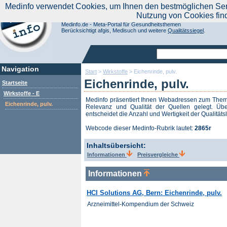
|
Medinfo verwendet Cookies, um Ihnen den bestmöglichen Servi
Aktuelle Nachrichten
Nachrichte
Nutzung von Cookies fin
Suchen Sie noch oder Finden Sie schon?
Medinfo.de - Meta-Portal für Gesundheitsthemen
Berücksichtigt afgis, Medisuch und weitere
Qualitätssiegel
.
Navigation
Start
>
Wirkstoffe
>
Eichenrinde, pulv.
Eichenrinde, pulv.
Startseite
Wirkstoffe - E
Medinfo präsentiert Ihnen Webadressen zum The
Eichenrinde, pulv.
Relevanz und Qualität der Quellen gelegt. Übe
entscheidet die Anzahl und Wertigkeit der Qualitäts
Webcode dieser Medinfo-Rubrik lautet:
2865r
Inhaltsübersicht:
Informationen
Preisvergleiche
Informationen
HCI Solutions AG, Bern: Eichenrinde, pulv.
Arzneimittel-Kompendium der Schweiz