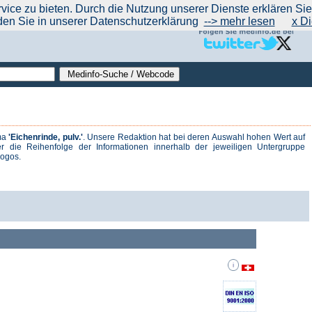
|
|
|
|
ce zu bieten. Durch die Nutzung unserer Dienste erklären Sie s
ntrend
werben auf Medinfo
Anbieter hinzufügen (Gratis!)
über Medinfo
Feedback
den Sie in unserer Datenschutzerklärung
--> mehr lesen
x Di
ma
'Eichenrinde, pulv.'
. Unsere Redaktion hat bei deren Auswahl hohen Wert auf
r die Reihenfolge der Informationen innerhalb der jeweiligen Untergruppe
logos.