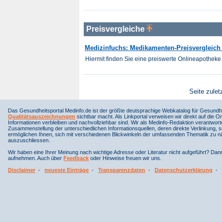
Preisvergleiche
Medizinfuchs: Medikamenten-Preisvergleich f
Hiermit finden Sie eine preiswerte Onlineapotheke 
Seite zulet
Das Gesundheitsportal Medinfo.de ist der größte deutsprachige Webkatalog für Gesundhe
Qualitätsauszeichnungen
sichtbar macht. Als Linkportal verweisen wir direkt auf die Or
Informationen verbleiben und nachvollziehbar sind. Wir als Medinfo-Redaktion verantwort
Zusammenstellung der unterschiedlichen Informationsquellen, deren direkte Verlinkung, 
ermöglichen Ihnen, sich mit verschiedenen Blickwinkeln der umfassenden Thematik zu näh
auszuschliessen.
Wir haben eine Ihrer Meinung nach wichtige Adresse oder Literatur nicht aufgeführt? Da
aufnehmen. Auch über
Feedback
oder Hinweise freuen wir uns.
Disclaimer
-
neueste Einträge
-
Transparenzdaten
-
Datenschutzerklärung
-