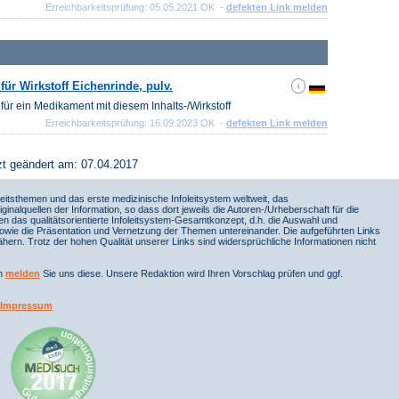
Erreichbarkeitsprüfung: 05.05.2021 OK -
defekten Link melden
ür Wirkstoff Eichenrinde, pulv.
für ein Medikament mit diesem Inhalts-/Wirkstoff
Erreichbarkeitsprüfung: 16.09.2023 OK -
defekten Link melden
zt geändert am: 07.04.2017
itsthemen und das erste medizinische Infoleitsystem weltweit, das
iginalquellen der Information, so dass dort jeweils die Autoren-/Urheberschaft für die
en das qualitätsorientierte Infoleitsystem-Gesamtkonzept, d.h. die Auswahl und
sowie die Präsentation und Vernetzung der Themen untereinander. Die aufgeführten Links
ern. Trotz der hohen Qualität unserer Links sind widersprüchliche Informationen nicht
nn
melden
Sie uns diese. Unsere Redaktion wird Ihren Vorschlag prüfen und ggf.
Impressum