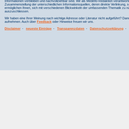
Informationen verbleiben und nachvollziehbar sind. Wir als Medinfo-Redaktion verantwort
Zusammenstellung der unterschiedlichen Informationsquellen, deren direkte Verlinkung, 
ermöglichen Ihnen, sich mit verschiedenen Blickwinkeln der umfassenden Thematik zu näh
auszuschliessen.
Wir haben eine Ihrer Meinung nach wichtige Adresse oder Literatur nicht aufgeführt? Da
aufnehmen. Auch über
Feedback
oder Hinweise freuen wir uns.
Disclaimer
-
neueste Einträge
-
Transparenzdaten
-
Datenschutzerklärung
-