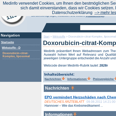
|
Medinfo verwendet Cookies, um Ihnen den bestmöglichen Serv
Aktuelle Nachrichten
Nachrichte
sich damit einverstanden, dass wir Cookies setzen. 
Suchen Sie noch oder Finden Sie schon?
Datenschutzerklärung
--> mehr le
Medinfo.de - Meta-Portal für Gesundheitsthemen
Berücksichtigt afgis, Medisuch und weitere
Qualitätssiegel
.
Navigation
Start
>
Wirkstoffe
>
Doxorubicin-citrat-Komplex, liposomal
Doxorubicin-citrat-Komp
Startseite
Wirkstoffe - D
Medinfo präsentiert Ihnen Webadressen zum T
Doxorubicin-citrat-
Auswahl hohen Wert auf Relevanz und Qualität 
Komplex, liposomal
jeweiligen Untergruppe entscheidet die Anzahl und 
Webcode dieser Medinfo-Rubrik lautet:
2828r
Inhaltsübersicht:
Nachrichten
Informationen
Preisvergleiche
Nachrichten
EPO vermindert Herzschäden nach Chem
DEUTSCHES ÄRZTEBLATT
09.08.2011 14:21:00
Hannover – Wie das Krebsmedikament ...
Informationen