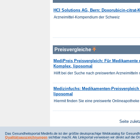
HCI Solutions AG, Bern: Doxorubicin-citrat
Arzneimittel-Kompendium der Schweiz
Preisvergleiche
MediPreis Preisvergleich: Für Medikamente m
Komplex, liposomal
Hilft bei der Suche nach preiswerten Arzneimitteln m
Medizinfuchs: Medikamenten-Preisvergleich f
liposomal
Hiermit finden Sie eine preiswerte Onlineapotheke 
Seite zulet
Das Gesundheitsportal Medinfo.de ist der größte deutsprachige Webkatalog für Gesundhe
Qualitätsauszeichnungen
sichtbar macht. Als Linkportal verweisen wir direkt auf die Or