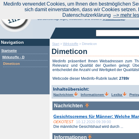
|
Medinfo verwendet Cookies, um Ihnen den bestmöglichen Serv
Aktuelle Nachrichten
Nachrichte
sich damit einverstanden, dass wir Cookies setzen. 
Suchen Sie noch oder Finden Sie schon?
Datenschutzerklärung
--> mehr le
Medinfo.de - Meta-Portal für Gesundheitsthemen
Berücksichtigt afgis, Medisuch und weitere
Qualitätssiegel
.
Navigation
Start
>
Wirkstoffe
>
Dimeticon
Dimeticon
Startseite
Wirkstoffe - D
Medinfo präsentiert Ihnen Webadressen zum 
Dimeticon
Relevanz und Qualität der Quellen gelegt. Übe
entscheidet die Anzahl und Wertigkeit der Qualitäts
Webcode dieser Medinfo-Rubrik lautet:
2789r
Inhaltsübersicht:
Nachrichten
Informationen
Lexika
Preis
Nachrichten
Gesichtscremes für Männer: Welche Ma
OEKOTEST
10.12.2020 09:39:00
Die männliche Gesichtshaut wird durch ...
Informationen