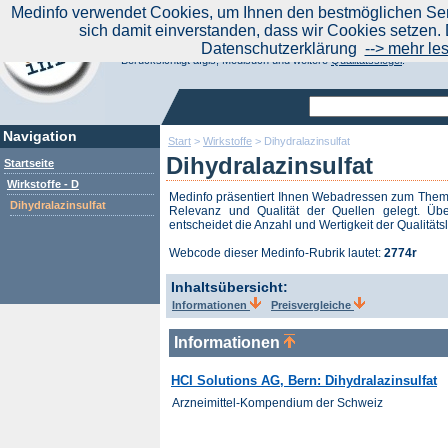
|
Medinfo verwendet Cookies, um Ihnen den bestmöglichen Serv
Aktuelle Nachrichten
Nachrichte
sich damit einverstanden, dass wir Cookies setzen. 
Suchen Sie noch oder Finden Sie schon?
Datenschutzerklärung
--> mehr le
Medinfo.de - Meta-Portal für Gesundheitsthemen
Berücksichtigt afgis, Medisuch und weitere
Qualitätssiegel
.
Navigation
Start
>
Wirkstoffe
>
Dihydralazinsulfat
Dihydralazinsulfat
Startseite
Wirkstoffe - D
Medinfo präsentiert Ihnen Webadressen zum The
Dihydralazinsulfat
Relevanz und Qualität der Quellen gelegt. Übe
entscheidet die Anzahl und Wertigkeit der Qualitäts
Webcode dieser Medinfo-Rubrik lautet:
2774r
Inhaltsübersicht:
Informationen
Preisvergleiche
Informationen
HCI Solutions AG, Bern: Dihydralazinsulfat
Arzneimittel-Kompendium der Schweiz