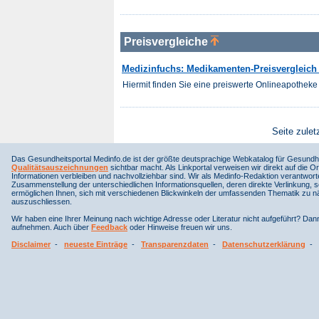
Preisvergleiche
Medizinfuchs: Medikamenten-Preisvergleich f
Hiermit finden Sie eine preiswerte Onlineapotheke 
Seite zulet
Das Gesundheitsportal Medinfo.de ist der größte deutsprachige Webkatalog für Gesundhe
Qualitätsauszeichnungen
sichtbar macht. Als Linkportal verweisen wir direkt auf die Or
Informationen verbleiben und nachvollziehbar sind. Wir als Medinfo-Redaktion verantwort
Zusammenstellung der unterschiedlichen Informationsquellen, deren direkte Verlinkung, 
ermöglichen Ihnen, sich mit verschiedenen Blickwinkeln der umfassenden Thematik zu näh
auszuschliessen.
Wir haben eine Ihrer Meinung nach wichtige Adresse oder Literatur nicht aufgeführt? Da
aufnehmen. Auch über
Feedback
oder Hinweise freuen wir uns.
Disclaimer
-
neueste Einträge
-
Transparenzdaten
-
Datenschutzerklärung
-