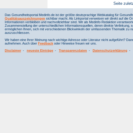
Seite zulet
Das Gesundheitsportal Medinfo.de ist der größte deutsprachige Webkatalog für Gesundhe
Qualitätsauszeichnungen
sichtbar macht. Als Linkportal verweisen wir direkt auf die Or
Informationen verbleiben und nachvollziehbar sind. Wir als Medinfo-Redaktion verantwort
Zusammenstellung der unterschiedlichen Informationsquellen, deren direkte Verlinkung, 
ermöglichen Ihnen, sich mit verschiedenen Blickwinkeln der umfassenden Thematik zu näh
auszuschliessen.
Wir haben eine Ihrer Meinung nach wichtige Adresse oder Literatur nicht aufgeführt? Da
aufnehmen. Auch über
Feedback
oder Hinweise freuen wir uns.
Disclaimer
-
neueste Einträge
-
Transparenzdaten
-
Datenschutzerklärung
-