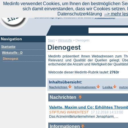
|
Medinfo verwendet Cookies, um Ihnen den bestmöglichen Serv
Aktuelle Nachrichten
Nachrichte
sich damit einverstanden, dass wir Cookies setzen. 
Suchen Sie noch oder Finden Sie schon?
Datenschutzerklärung
--> mehr le
Medinfo.de - Meta-Portal für Gesundheitsthemen
Berücksichtigt afgis, Medisuch und weitere
Qualitätssiegel
.
Navigation
Start
>
Wirkstoffe
>
Dienogest
Dienogest
Startseite
Wirkstoffe - D
Medinfo präsentiert Ihnen Webadressen zum 
Dienogest
Relevanz und Qualität der Quellen gelegt. Übe
entscheidet die Anzahl und Wertigkeit der Qualitäts
Webcode dieser Medinfo-Rubrik lautet:
2763r
Inhaltsübersicht:
Nachrichten
Informationen
Lexika
nutze
Nachrichten
Valette, Maxim und Co: Erhöhtes Thromb
STIFTUNG WARENTEST
17.12.2018 14:13:00
Das Arznei­mittel­unternehmen Jenapharm, ...
Informationen