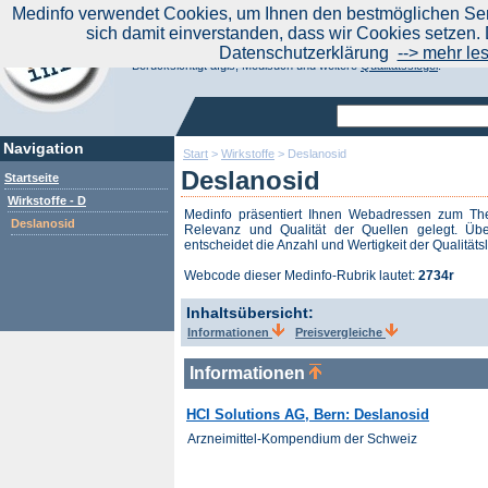
|
Medinfo verwendet Cookies, um Ihnen den bestmöglichen Serv
Aktuelle Nachrichten
Nachrichte
sich damit einverstanden, dass wir Cookies setzen. 
Suchen Sie noch oder Finden Sie schon?
Datenschutzerklärung
--> mehr le
Medinfo.de - Meta-Portal für Gesundheitsthemen
Berücksichtigt afgis, Medisuch und weitere
Qualitätssiegel
.
Navigation
Start
>
Wirkstoffe
>
Deslanosid
Deslanosid
Startseite
Wirkstoffe - D
Medinfo präsentiert Ihnen Webadressen zum 
Deslanosid
Relevanz und Qualität der Quellen gelegt. Übe
entscheidet die Anzahl und Wertigkeit der Qualitäts
Webcode dieser Medinfo-Rubrik lautet:
2734r
Inhaltsübersicht:
Informationen
Preisvergleiche
Informationen
HCI Solutions AG, Bern: Deslanosid
Arzneimittel-Kompendium der Schweiz