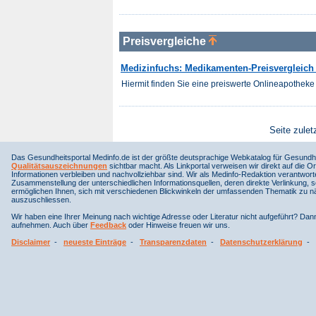
Preisvergleiche
Medizinfuchs: Medikamenten-Preisvergleich 
Hiermit finden Sie eine preiswerte Onlineapotheke 
Seite zulet
Das Gesundheitsportal Medinfo.de ist der größte deutsprachige Webkatalog für Gesundhe
Qualitätsauszeichnungen
sichtbar macht. Als Linkportal verweisen wir direkt auf die Or
Informationen verbleiben und nachvollziehbar sind. Wir als Medinfo-Redaktion verantwort
Zusammenstellung der unterschiedlichen Informationsquellen, deren direkte Verlinkung, 
ermöglichen Ihnen, sich mit verschiedenen Blickwinkeln der umfassenden Thematik zu näh
auszuschliessen.
Wir haben eine Ihrer Meinung nach wichtige Adresse oder Literatur nicht aufgeführt? Da
aufnehmen. Auch über
Feedback
oder Hinweise freuen wir uns.
Disclaimer
-
neueste Einträge
-
Transparenzdaten
-
Datenschutzerklärung
-