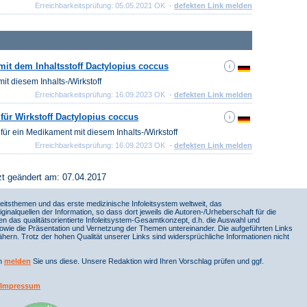
Erreichbarkeitsprüfung: 05.05.2021 OK -
defekten Link melden
mit dem Inhaltsstoff Dactylopius coccus
it diesem Inhalts-/Wirkstoff
Erreichbarkeitsprüfung: 16.09.2023 OK -
defekten Link melden
für Wirkstoff Dactylopius coccus
für ein Medikament mit diesem Inhalts-/Wirkstoff
Erreichbarkeitsprüfung: 16.09.2023 OK -
defekten Link melden
zt geändert am: 07.04.2017
itsthemen und das erste medizinische Infoleitsystem weltweit, das
iginalquellen der Information, so dass dort jeweils die Autoren-/Urheberschaft für die
en das qualitätsorientierte Infoleitsystem-Gesamtkonzept, d.h. die Auswahl und
sowie die Präsentation und Vernetzung der Themen untereinander. Die aufgeführten Links
ern. Trotz der hohen Qualität unserer Links sind widersprüchliche Informationen nicht
nn
melden
Sie uns diese. Unsere Redaktion wird Ihren Vorschlag prüfen und ggf.
Impressum