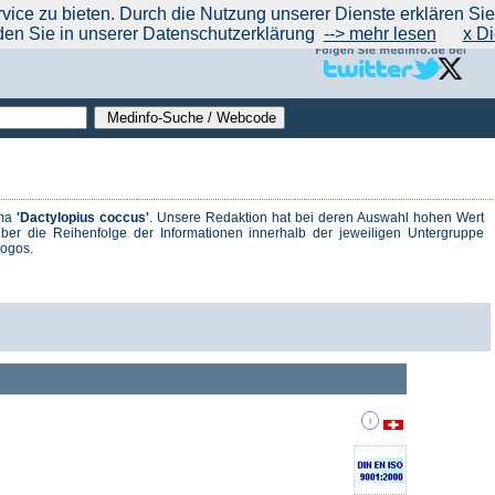
|
|
|
|
ce zu bieten. Durch die Nutzung unserer Dienste erklären Sie s
ntrend
werben auf Medinfo
Anbieter hinzufügen (Gratis!)
über Medinfo
Feedback
den Sie in unserer Datenschutzerklärung
--> mehr lesen
x Di
ema
'Dactylopius coccus'
. Unsere Redaktion hat bei deren Auswahl hohen Wert
ber die Reihenfolge der Informationen innerhalb der jeweiligen Untergruppe
logos.