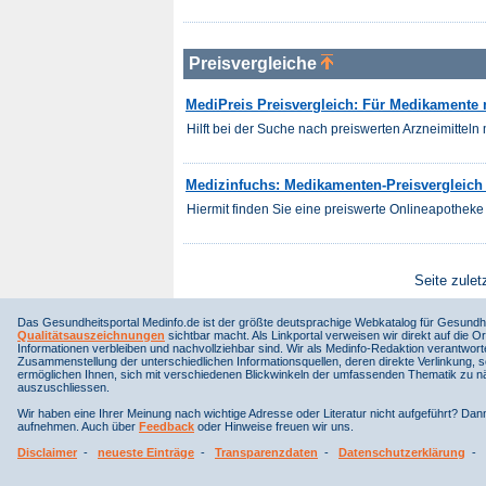
Preisvergleiche
MediPreis Preisvergleich: Für Medikamente 
Hilft bei der Suche nach preiswerten Arzneimitteln m
Medizinfuchs: Medikamenten-Preisvergleich 
Hiermit finden Sie eine preiswerte Onlineapotheke 
Seite zulet
Das Gesundheitsportal Medinfo.de ist der größte deutsprachige Webkatalog für Gesundhe
Qualitätsauszeichnungen
sichtbar macht. Als Linkportal verweisen wir direkt auf die Or
Informationen verbleiben und nachvollziehbar sind. Wir als Medinfo-Redaktion verantwort
Zusammenstellung der unterschiedlichen Informationsquellen, deren direkte Verlinkung, 
ermöglichen Ihnen, sich mit verschiedenen Blickwinkeln der umfassenden Thematik zu näh
auszuschliessen.
Wir haben eine Ihrer Meinung nach wichtige Adresse oder Literatur nicht aufgeführt? Da
aufnehmen. Auch über
Feedback
oder Hinweise freuen wir uns.
Disclaimer
-
neueste Einträge
-
Transparenzdaten
-
Datenschutzerklärung
-