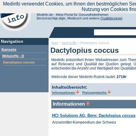
|
Medinfo verwendet Cookies, um Ihnen den bestmöglichen Servi
Aktuelle Nachrichten
Nachrichte
Nutzung von Cookies fin
Suchen Sie noch oder Finden Sie schon?
Medinfo.de - Meta-Portal für Gesundheitsthemen
Berücksichtigt afgis, Medisuch und weitere
Qualitätssiegel
.
Navigation
Start
>
Wirkstoffe
>
Dactylopius coccus
Dactylopius coccus
Startseite
Wirkstoffe - D
Medinfo präsentiert Ihnen Webadressen zum Th
Dactylopius coccus
auf Relevanz und Qualität der Quellen gelegt. Ü
entscheidet die Anzahl und Wertigkeit der Qualitäts
Webcode dieser Medinfo-Rubrik lautet:
2718r
Inhaltsübersicht:
Informationen
Preisvergleiche
Informationen
HCI Solutions AG, Bern: Dactylopius coccus
Arzneimittel-Kompendium der Schweiz