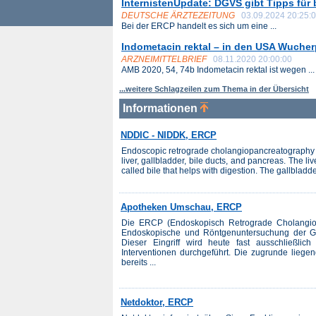
InternistenUpdate: DGVS gibt Tipps für
DEUTSCHE ÄRZTEZEITUNG
03.09.2024 20:25:
Bei der ERCP handelt es sich um eine ...
Indometacin rektal – in den USA Wuche
ARZNEIMITTELBRIEF
08.11.2020 20:00:00
AMB 2020, 54, 74b Indometacin rektal ist wegen ...
...weitere Schlagzeilen zum Thema in der Übersicht
Informationen
NDDIC - NIDDK, ERCP
Endoscopic retrograde cholangiopancreatography 
liver, gallbladder, bile ducts, and pancreas. The li
called bile that helps with digestion. The gallbladder
Apotheken Umschau, ERCP
Die ERCP (Endoskopisch Retrograde Cholangio P
Endoskopische und Röntgenuntersuchung der G
Dieser Eingriff wird heute fast ausschließlic
Interventionen durchgeführt. Die zugrunde liegen
bereits ...
Netdoktor, ERCP