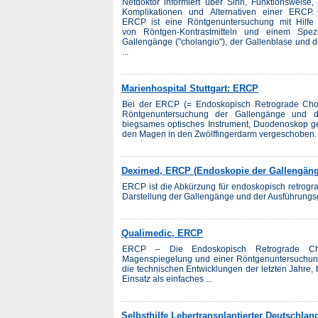
Netdoktor informiert über Sinn, Funktionsweise,
Komplikationen und Alternativen einer ERCP.
ERCP ist eine Röntgenuntersuchung mit Hilfe
von Röntgen-Kontrastmitteln und einem Spez
Gallengänge ("cholangio"), der Gallenblase und 
...
Marienhospital Stuttgart: ERCP
Bei der ERCP (= Endoskopisch Retrograde Chola
Röntgenuntersuchung der Gallengänge und d
biegsames optisches Instrument, Duodenoskop ge
den Magen in den Zwölffingerdarm vergeschoben. Do
Deximed, ERCP (Endoskopie der Gallengäng
ERCP ist die Abkürzung für endoskopisch retrogra
Darstellung der Gallengänge und der Ausführung
Qualimedic, ERCP
ERCP – Die Endoskopisch Retrograde Chola
Magenspiegelung und einer Röntgenuntersuchung 
die technischen Entwicklungen der letzten Jahre,
Einsatz als einfaches ...
Selbsthilfe Lebertransplantierter Deutschla