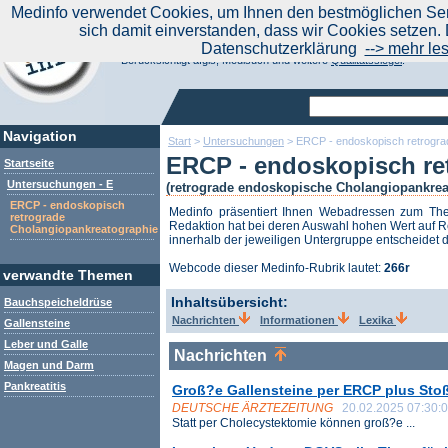
|
Medinfo verwendet Cookies, um Ihnen den bestmöglichen Serv
Aktuelle Nachrichten
Nachrichte
sich damit einverstanden, dass wir Cookies setzen. 
Suchen Sie noch oder Finden Sie schon?
Datenschutzerklärung
--> mehr le
Medinfo.de - Meta-Portal für Gesundheitsthemen
Berücksichtigt afgis, Medisuch und weitere
Qualitätssiegel
.
Navigation
Start
>
Untersuchungen
>
ERCP - endoskopisch retrogra
ERCP - endoskopisch re
Startseite
Untersuchungen - E
(retrograde endoskopische Cholangiopankre
ERCP - endoskopisch
Medinfo präsentiert Ihnen Webadressen zum T
retrograde
Redaktion hat bei deren Auswahl hohen Wert auf Re
Cholangiopankreatographie
innerhalb der jeweiligen Untergruppe entscheidet d
Webcode dieser Medinfo-Rubrik lautet:
266r
verwandte Themen
Inhaltsübersicht:
Bauchspeicheldrüse
Nachrichten
Informationen
Lexika
Gallensteine
Leber und Galle
Nachrichten
Magen und Darm
Pankreatitis
Groß?e Gallensteine per ERCP plus Stoß
DEUTSCHE ÄRZTEZEITUNG
20.02.2025 07:30:
Statt per Cholecystektomie können groß?e ...