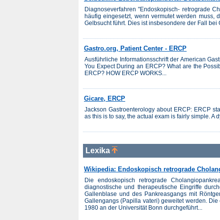
Diagnoseverfahren "Endoskopisch- retrograde Ch
häufig eingesetzt, wenn vermutet werden muss, 
Gelbsucht führt. Dies ist insbesondere der Fall bei
Gastro.org, Patient Center - ERCP
Ausführliche Informationsschrift der American Gas
You Expect During an ERCP? What are the Possib
ERCP? HOW ERCP WORKS...
Gicare, ERCP
Jackson Gastroenterology about ERCP: ERCP stan
as this is to say, the actual exam is fairly simple. A 
Lexika
Wikipedia: Endoskopisch retrograde Cholan
Die endoskopisch retrograde Cholangiopankre
diagnostische und therapeutische Eingriffe dur
Gallenblase und des Pankreasgangs mit Röntgenk
Gallengangs (Papilla vateri) geweitet werden. Di
1980 an der Universität Bonn durchgeführt...