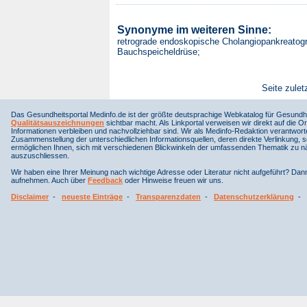
Synonyme im weiteren Sinne:
retrograde endoskopische Cholangiopankreatogr
Bauchspeicheldrüse;
Seite zulet
Das Gesundheitsportal Medinfo.de ist der größte deutsprachige Webkatalog für Gesundhe
Qualitätsauszeichnungen
sichtbar macht. Als Linkportal verweisen wir direkt auf die Or
Informationen verbleiben und nachvollziehbar sind. Wir als Medinfo-Redaktion verantwort
Zusammenstellung der unterschiedlichen Informationsquellen, deren direkte Verlinkung, 
ermöglichen Ihnen, sich mit verschiedenen Blickwinkeln der umfassenden Thematik zu näh
auszuschliessen.
Wir haben eine Ihrer Meinung nach wichtige Adresse oder Literatur nicht aufgeführt? Da
aufnehmen. Auch über
Feedback
oder Hinweise freuen wir uns.
Disclaimer
-
neueste Einträge
-
Transparenzdaten
-
Datenschutzerklärung
-