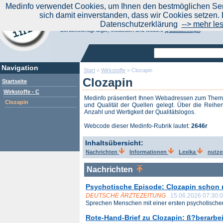
|
Medinfo verwendet Cookies, um Ihnen den bestmöglichen Serv
Aktuelle Nachrichten
Nachrichte
sich damit einverstanden, dass wir Cookies setzen. 
Suchen Sie noch oder Finden Sie schon?
Datenschutzerklärung
--> mehr le
Medinfo.de - Meta-Portal für Gesundheitsthemen
Berücksichtigt afgis, Medisuch und weitere
Qualitätssiegel
.
Navigation
Start
>
Wirkstoffe
>
Clozapin
Clozapin
Startseite
Wirkstoffe - C
Medinfo präsentiert Ihnen Webadressen zum The
Clozapin
und Qualität der Quellen gelegt. Über die Reihen
Anzahl und Wertigkeit der Qualitätslogos.
Webcode dieser Medinfo-Rubrik lautet:
2646r
Inhaltsübersicht:
Nachrichten
Informationen
Lexika
nutze
Nachrichten
Psychotische Episode: Clozapin schon
DEUTSCHE ÄRZTEZEITUNG
15.06.2026 07:30:
Sprechen Menschen mit einer ersten psychotischen
Rote-Hand-Brief zu Clozapin: ß?berarbei