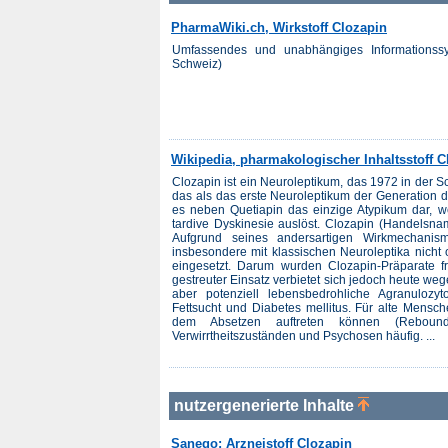
PharmaWiki.ch, Wirkstoff Clozapin
Umfassendes und unabhängiges Informationss
Schweiz)
Wikipedia, pharmakologischer Inhaltsstoff C
Clozapin ist ein Neuroleptikum, das 1972 in der 
das als das erste Neuroleptikum der Generation de
es neben Quetiapin das einzige Atypikum dar, w
tardive Dyskinesie auslöst. Clozapin (Handelsnam
Aufgrund seines andersartigen Wirkmechanis
insbesondere mit klassischen Neuroleptika nich
eingesetzt. Darum wurden Clozapin-Präparate frü
gestreuter Einsatz verbietet sich jedoch heute we
aber potenziell lebensbedrohliche Agranulozyt
Fettsucht und Diabetes mellitus. Für alte Mens
dem Absetzen auftreten können (Rebound-
Verwirrtheitszuständen und Psychosen häufig. ...
nutzergenerierte Inhalte
Sanego: Arzneistoff Clozapin