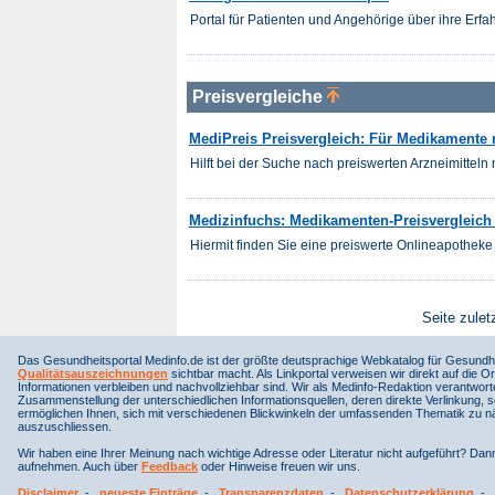
Portal für Patienten und Angehörige über ihre Er
Preisvergleiche
MediPreis Preisvergleich: Für Medikamente m
Hilft bei der Suche nach preiswerten Arzneimitteln m
Medizinfuchs: Medikamenten-Preisvergleich 
Hiermit finden Sie eine preiswerte Onlineapotheke 
Seite zulet
Das Gesundheitsportal Medinfo.de ist der größte deutsprachige Webkatalog für Gesundhe
Qualitätsauszeichnungen
sichtbar macht. Als Linkportal verweisen wir direkt auf die Or
Informationen verbleiben und nachvollziehbar sind. Wir als Medinfo-Redaktion verantwort
Zusammenstellung der unterschiedlichen Informationsquellen, deren direkte Verlinkung, 
ermöglichen Ihnen, sich mit verschiedenen Blickwinkeln der umfassenden Thematik zu näh
auszuschliessen.
Wir haben eine Ihrer Meinung nach wichtige Adresse oder Literatur nicht aufgeführt? Da
aufnehmen. Auch über
Feedback
oder Hinweise freuen wir uns.
Disclaimer
-
neueste Einträge
-
Transparenzdaten
-
Datenschutzerklärung
-