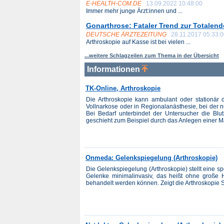
E-HEALTH-COM.DE
13.09.2022 10:48:00
Immer mehr junge Ärzt:innen und ...
Gonarthrose: Fataler Trend zur Totalen
DEUTSCHE ÄRZTEZEITUNG
28.11.2017 05:33:
Arthroskopie auf Kasse ist bei vielen ...
...weitere Schlagzeilen zum Thema in der Übersicht
Informationen
TK-Online, Arthroskopie
Die Arthroskopie kann ambulant oder stationär d
Vollnarkose oder in Regionalanästhesie, bei der 
Bei Bedarf unterbindet der Untersucher die Blu
geschieht zum Beispiel durch das Anlegen einer M
Onmeda: Gelenkspiegelung (Arthroskopie)
Die Gelenkspiegelung (Arthroskopie) stellt eine s
Gelenke minimalinvasiv, das heißt ohne große H
behandelt werden können. Zeigt die Arthroskopie 