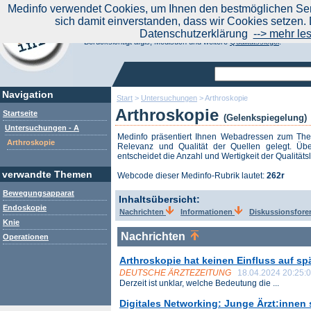
|
Medinfo verwendet Cookies, um Ihnen den bestmöglichen Serv
Aktuelle Nachrichten
Nachrichte
sich damit einverstanden, dass wir Cookies setzen. 
Suchen Sie noch oder Finden Sie schon?
Datenschutzerklärung
--> mehr le
Medinfo.de - Meta-Portal für Gesundheitsthemen
Berücksichtigt afgis, Medisuch und weitere
Qualitätssiegel
.
Navigation
Start
>
Untersuchungen
>
Arthroskopie
Arthroskopie
Startseite
(Gelenkspiegelung)
Untersuchungen - A
Medinfo präsentiert Ihnen Webadressen zum T
Arthroskopie
Relevanz und Qualität der Quellen gelegt. Übe
entscheidet die Anzahl und Wertigkeit der Qualitäts
verwandte Themen
Webcode dieser Medinfo-Rubrik lautet:
262r
Bewegungsapparat
Inhaltsübersicht:
Endoskopie
Nachrichten
Informationen
Diskussionsfor
Knie
Nachrichten
Operationen
Arthroskopie hat keinen Einfluss auf sp
DEUTSCHE ÄRZTEZEITUNG
18.04.2024 20:25:
Derzeit ist unklar, welche Bedeutung die ...
Digitales Networking: Junge Ärzt:innen