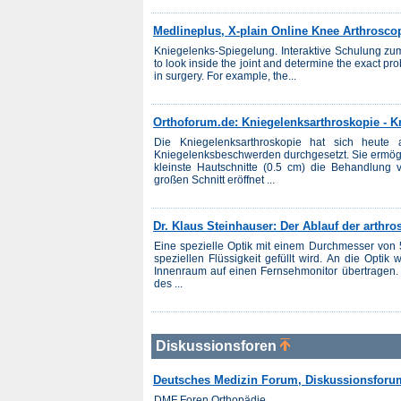
Medlineplus, X-plain Online Knee Arthrosco
Kniegelenks-Spiegelung. Interaktive Schulung z
to look inside the joint and determine the exact pro
in surgery. For example, the...
Orthoforum.de: Kniegelenksarthroskopie - K
Die Kniegelenksarthroskopie hat sich heute 
Kniegelenksbeschwerden durchgesetzt. Sie ermögli
kleinste Hautschnitte (0.5 cm) die Behandlung
großen Schnitt eröffnet ...
Dr. Klaus Steinhauser: Der Ablauf der arthr
Eine spezielle Optik mit einem Durchmesser von 5
speziellen Flüssigkeit gefüllt wird. An die Opt
Innenraum auf einen Fernsehmonitor übertragen. E
des ...
Diskussionsforen
Deutsches Medizin Forum, Diskussionsforu
DMF Foren Orthopädie