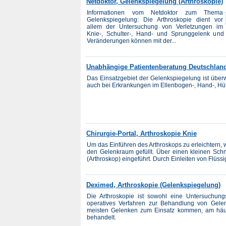
Netdoktor, Gelenkspiegelung (Arthroskopie)
Informationen vom Netdoktor zum Thema
Gelenkspiegelung: Die Arthroskopie dient vor
allem der Untersuchung von Verletzungen im
Knie-, Schulter-, Hand- und Sprunggelenk un
Veränderungen können mit der...
Unabhängige Patientenberatung Deutschlan
Das Einsatzgebiet der Gelenkspiegelung ist über
auch bei Erkrankungen im Ellenbogen-, Hand-, Hüft
Chirurgie-Portal, Arthroskopie Knie
Um das Einführen des Arthroskops zu erleichtern, w
den Gelenkraum gefüllt. Über einen kleinen Schn
(Arthroskop) eingeführt. Durch Einleiten von Flüss
Deximed, Arthroskopie (Gelenkspiegelung)
Die Arthroskopie ist sowohl eine Untersuchu
operatives Verfahren zur Behandlung von Gele
meisten Gelenken zum Einsatz kommen, am häufi
behandelt.