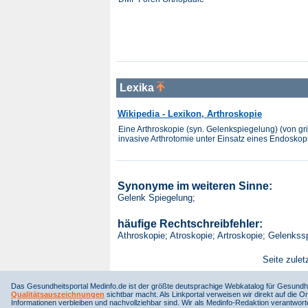
Lexika
Wikipedia - Lexikon, Arthroskopie
Eine Arthroskopie (syn. Gelenkspiegelung) (von gr
invasive Arthrotomie unter Einsatz eines Endoskops
Synonyme im weiteren Sinne:
Gelenk Spiegelung;
häufige Rechtschreibfehler:
Athroskopie; Atroskopie; Artroskopie; Gelenkss
Seite zulet
Das Gesundheitsportal Medinfo.de ist der größte deutsprachige Webkatalog für Gesundhe
Qualitätsauszeichnungen
sichtbar macht. Als Linkportal verweisen wir direkt auf die Or
Informationen verbleiben und nachvollziehbar sind. Wir als Medinfo-Redaktion verantwort