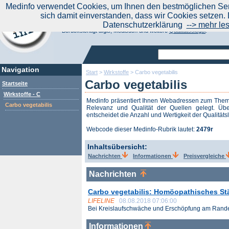
|
Medinfo verwendet Cookies, um Ihnen den bestmöglichen Serv
Aktuelle Nachrichten
Nachrichte
sich damit einverstanden, dass wir Cookies setzen. 
Suchen Sie noch oder Finden Sie schon?
Datenschutzerklärung
--> mehr le
Medinfo.de - Meta-Portal für Gesundheitsthemen
Berücksichtigt afgis, Medisuch und weitere
Qualitätssiegel
.
Navigation
Start
>
Wirkstoffe
>
Carbo vegetabilis
Carbo vegetabilis
Startseite
Wirkstoffe - C
Medinfo präsentiert Ihnen Webadressen zum The
Carbo vegetabilis
Relevanz und Qualität der Quellen gelegt. Übe
entscheidet die Anzahl und Wertigkeit der Qualitäts
Webcode dieser Medinfo-Rubrik lautet:
2479r
Inhaltsübersicht:
Nachrichten
Informationen
Preisvergleiche
Nachrichten
Carbo vegetabilis: Homöopathisches St
LIFELINE
08.08.2018 07:06:00
Bei Kreislaufschwäche und Erschöpfung am Rande 
Informationen