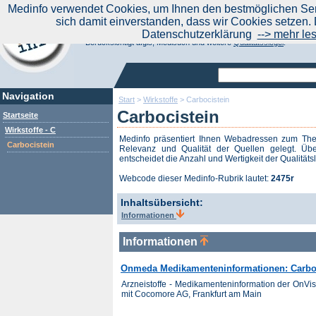
|
Medinfo verwendet Cookies, um Ihnen den bestmöglichen Serv
Aktuelle Nachrichten
Nachrichte
sich damit einverstanden, dass wir Cookies setzen. 
Suchen Sie noch oder Finden Sie schon?
Datenschutzerklärung
--> mehr le
Medinfo.de - Meta-Portal für Gesundheitsthemen
Berücksichtigt afgis, Medisuch und weitere
Qualitätssiegel
.
Navigation
Start
>
Wirkstoffe
>
Carbocistein
Carbocistein
Startseite
Wirkstoffe - C
Medinfo präsentiert Ihnen Webadressen zum T
Carbocistein
Relevanz und Qualität der Quellen gelegt. Übe
entscheidet die Anzahl und Wertigkeit der Qualitäts
Webcode dieser Medinfo-Rubrik lautet:
2475r
Inhaltsübersicht:
Informationen
Informationen
Onmeda Medikamenteninformationen: Carbo
Arzneistoffe - Medikamenteninformation der OnV
mit Cocomore AG, Frankfurt am Main