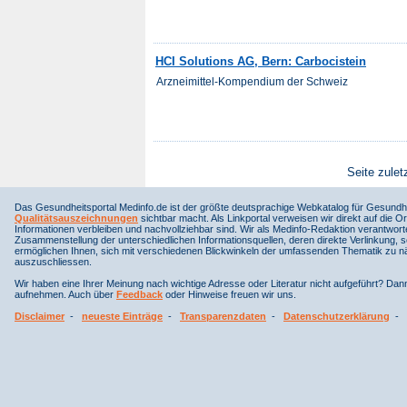
HCI Solutions AG, Bern: Carbocistein
Arzneimittel-Kompendium der Schweiz
Seite zulet
Das Gesundheitsportal Medinfo.de ist der größte deutsprachige Webkatalog für Gesundhe
Qualitätsauszeichnungen
sichtbar macht. Als Linkportal verweisen wir direkt auf die Or
Informationen verbleiben und nachvollziehbar sind. Wir als Medinfo-Redaktion verantwort
Zusammenstellung der unterschiedlichen Informationsquellen, deren direkte Verlinkung, 
ermöglichen Ihnen, sich mit verschiedenen Blickwinkeln der umfassenden Thematik zu näh
auszuschliessen.
Wir haben eine Ihrer Meinung nach wichtige Adresse oder Literatur nicht aufgeführt? Da
aufnehmen. Auch über
Feedback
oder Hinweise freuen wir uns.
Disclaimer
-
neueste Einträge
-
Transparenzdaten
-
Datenschutzerklärung
-