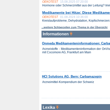
OEKOTEST
15.08.2025 07:20:00
Hormone oder Schmerzmittel aus der Leitung? Imme
Medikamente bei Hitze: Diese Medikam
OEKOTEST
01.08.2024 10:36:00
Kreislaufprobleme, Dehydratation, Kopfschmerzen: 
...weitere Schlagzeilen zum Thema in der Übersicht
Informationen
Onmeda Medikamenteninformationen: Carb
Arzneistoffe - Medikamenteninformation der OnV
mit Cocomore AG, Frankfurt am Main
HCI Solutions AG, Bern: Carbamazepin
Arzneimittel-Kompendium der Schweiz
Lexika