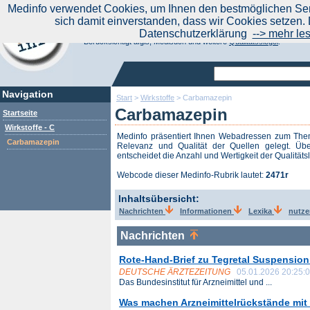
|
Medinfo verwendet Cookies, um Ihnen den bestmöglichen Serv
Aktuelle Nachrichten
Nachrichte
sich damit einverstanden, dass wir Cookies setzen. 
Suchen Sie noch oder Finden Sie schon?
Datenschutzerklärung
--> mehr le
Medinfo.de - Meta-Portal für Gesundheitsthemen
Berücksichtigt afgis, Medisuch und weitere
Qualitätssiegel
.
Navigation
Start
>
Wirkstoffe
>
Carbamazepin
Carbamazepin
Startseite
Wirkstoffe - C
Medinfo präsentiert Ihnen Webadressen zum Th
Carbamazepin
Relevanz und Qualität der Quellen gelegt. Übe
entscheidet die Anzahl und Wertigkeit der Qualitäts
Webcode dieser Medinfo-Rubrik lautet:
2471r
Inhaltsübersicht:
Nachrichten
Informationen
Lexika
nutze
Nachrichten
Rote-Hand-Brief zu Tegretal Suspensio
DEUTSCHE ÄRZTEZEITUNG
05.01.2026 20:25:
Das Bundesinstitut für Arzneimittel und ...
Was machen Arzneimittelrückstände mi