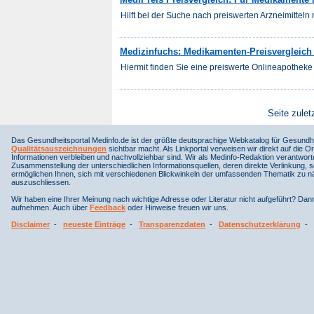
Hilft bei der Suche nach preiswerten Arzneimitteln m
Medizinfuchs: Medikamenten-Preisvergleich 
Hiermit finden Sie eine preiswerte Onlineapotheke 
Seite zulet
Das Gesundheitsportal Medinfo.de ist der größte deutsprachige Webkatalog für Gesundhe
Qualitätsauszeichnungen
sichtbar macht. Als Linkportal verweisen wir direkt auf die Or
Informationen verbleiben und nachvollziehbar sind. Wir als Medinfo-Redaktion verantwort
Zusammenstellung der unterschiedlichen Informationsquellen, deren direkte Verlinkung, 
ermöglichen Ihnen, sich mit verschiedenen Blickwinkeln der umfassenden Thematik zu näh
auszuschliessen.
Wir haben eine Ihrer Meinung nach wichtige Adresse oder Literatur nicht aufgeführt? Da
aufnehmen. Auch über
Feedback
oder Hinweise freuen wir uns.
Disclaimer
-
neueste Einträge
-
Transparenzdaten
-
Datenschutzerklärung
-