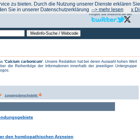
|
|
|
|
ce zu bieten. Durch die Nutzung unserer Dienste erklären Sie s
ntrend
werben auf Medinfo
Anbieter hinzufügen (Gratis!)
über Medinfo
Feedback
den Sie in unserer Datenschutzerklärung
--> mehr lesen
x Di
ema
'Calcium carbonicum'
. Unsere Redaktion hat bei deren Auswahl hohen Wert
ber die Reihenfolge der Informationen innerhalb der jeweiligen Untergruppe
logos.
zugangsbeschränkt
endungsgebiete
ter den homöopathischen Arzneien