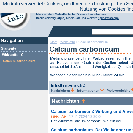
|
Medinfo verwendet Cookies, um Ihnen den bestmöglichen Servi
Aktuelle Nachrichten
Nachrichte
Nutzung von Cookies fin
Suchen Sie noch oder Finden Sie schon?
Medinfo.de - Meta-Portal für Gesundheitsthemen
Berücksichtigt afgis, Medisuch und weitere
Qualitätssiegel
.
Navigation
Start
>
Wirkstoffe
>
Calcium carbonicum
Calcium carbonicum
Startseite
Wirkstoffe - C
Medinfo präsentiert Ihnen Webadressen zum Th
Calcium carbonicum
auf Relevanz und Qualität der Quellen gelegt. Ü
entscheidet die Anzahl und Wertigkeit der Qualitäts
Webcode dieser Medinfo-Rubrik lautet:
2436r
Inhaltsübersicht:
Nachrichten
Informationen
Preisvergleiche
Nachrichten
Calcium carbonicum: Wirkung und Anw
LIFELINE
12.11.2024 13:30:00
Der Wirkstoff Calcium carbonicum gilt in der ...
Calcium carbonicum: Der Vielkönner un