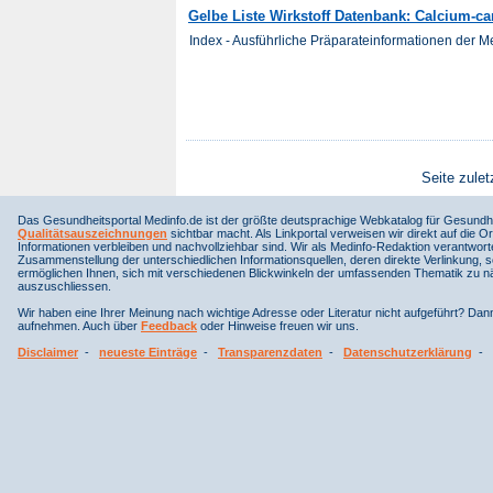
Gelbe Liste Wirkstoff Datenbank: Calcium-c
Index - Ausführliche Präparateinformationen der 
Seite zulet
Das Gesundheitsportal Medinfo.de ist der größte deutsprachige Webkatalog für Gesundhe
Qualitätsauszeichnungen
sichtbar macht. Als Linkportal verweisen wir direkt auf die Or
Informationen verbleiben und nachvollziehbar sind. Wir als Medinfo-Redaktion verantwort
Zusammenstellung der unterschiedlichen Informationsquellen, deren direkte Verlinkung, 
ermöglichen Ihnen, sich mit verschiedenen Blickwinkeln der umfassenden Thematik zu näh
auszuschliessen.
Wir haben eine Ihrer Meinung nach wichtige Adresse oder Literatur nicht aufgeführt? Da
aufnehmen. Auch über
Feedback
oder Hinweise freuen wir uns.
Disclaimer
-
neueste Einträge
-
Transparenzdaten
-
Datenschutzerklärung
-