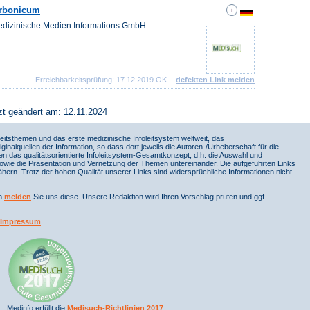
arbonicum
Medizinische Medien Informations GmbH
Erreichbarkeitsprüfung: 17.12.2019 OK -
defekten Link melden
zt geändert am: 12.11.2024
itsthemen und das erste medizinische Infoleitsystem weltweit, das
iginalquellen der Information, so dass dort jeweils die Autoren-/Urheberschaft für die
en das qualitätsorientierte Infoleitsystem-Gesamtkonzept, d.h. die Auswahl und
sowie die Präsentation und Vernetzung der Themen untereinander. Die aufgeführten Links
ern. Trotz der hohen Qualität unserer Links sind widersprüchliche Informationen nicht
nn
melden
Sie uns diese. Unsere Redaktion wird Ihren Vorschlag prüfen und ggf.
Impressum
Medinfo erfüllt die
Medisuch-Richtlinien 2017