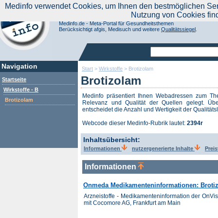
|
Medinfo verwendet Cookies, um Ihnen den bestmöglichen Servi
Aktuelle Nachrichten
Nachrichte
Nutzung von Cookies fin
Suchen Sie noch oder Finden Sie schon?
Medinfo.de - Meta-Portal für Gesundheitsthemen
Berücksichtigt afgis, Medisuch und weitere
Qualitätssiegel
.
Navigation
Start
>
Wirkstoffe
>
Brotizolam
Brotizolam
Startseite
Wirkstoffe - B
Medinfo präsentiert Ihnen Webadressen zum 
Brotizolam
Relevanz und Qualität der Quellen gelegt. Übe
entscheidet die Anzahl und Wertigkeit der Qualitäts
Webcode dieser Medinfo-Rubrik lautet:
2394r
Inhaltsübersicht:
Informationen
nutzergenerierte Inhalte
Prei
Informationen
Onmeda Medikamenteninformationen: Broti
Arzneistoffe - Medikamenteninformation der OnV
mit Cocomore AG, Frankfurt am Main