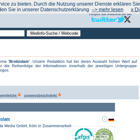
|
|
|
|
ce zu bieten. Durch die Nutzung unserer Dienste erklären Sie s
ntrend
werben auf Medinfo
Anbieter hinzufügen (Gratis!)
über Medinfo
Feedback
den Sie in unserer Datenschutzerklärung
--> mehr lesen
x Di
Thema
'Brotizolam'
. Unsere Redaktion hat bei deren Auswahl hohen Wert auf
r die Reihenfolge der Informationen innerhalb der jeweiligen Untergruppe
logos.
svergleiche
zugangsbeschränkt
zolam
ista Media GmbH, Köln in Zusammenarbeit