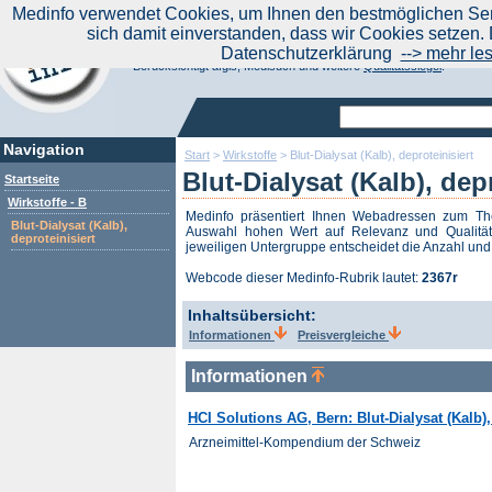
|
Medinfo verwendet Cookies, um Ihnen den bestmöglichen Serv
Aktuelle Nachrichten
Nachrichte
sich damit einverstanden, dass wir Cookies setzen. 
Suchen Sie noch oder Finden Sie schon?
Datenschutzerklärung
--> mehr le
Medinfo.de - Meta-Portal für Gesundheitsthemen
Berücksichtigt afgis, Medisuch und weitere
Qualitätssiegel
.
Navigation
Start
>
Wirkstoffe
>
Blut-Dialysat (Kalb), deproteinisiert
Blut-Dialysat (Kalb), dep
Startseite
Wirkstoffe - B
Medinfo präsentiert Ihnen Webadressen zum 
Blut-Dialysat (Kalb),
Auswahl hohen Wert auf Relevanz und Qualität 
deproteinisiert
jeweiligen Untergruppe entscheidet die Anzahl und 
Webcode dieser Medinfo-Rubrik lautet:
2367r
Inhaltsübersicht:
Informationen
Preisvergleiche
Informationen
HCI Solutions AG, Bern: Blut-Dialysat (Kalb),
Arzneimittel-Kompendium der Schweiz