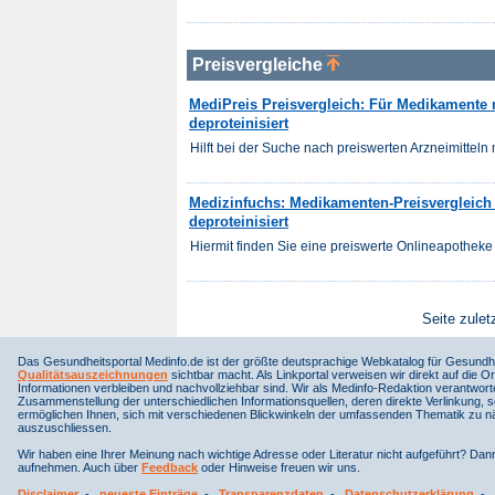
Preisvergleiche
MediPreis Preisvergleich: Für Medikamente mi
deproteinisiert
Hilft bei der Suche nach preiswerten Arzneimitteln m
Medizinfuchs: Medikamenten-Preisvergleich fü
deproteinisiert
Hiermit finden Sie eine preiswerte Onlineapotheke 
Seite zulet
Das Gesundheitsportal Medinfo.de ist der größte deutsprachige Webkatalog für Gesundhe
Qualitätsauszeichnungen
sichtbar macht. Als Linkportal verweisen wir direkt auf die Or
Informationen verbleiben und nachvollziehbar sind. Wir als Medinfo-Redaktion verantwort
Zusammenstellung der unterschiedlichen Informationsquellen, deren direkte Verlinkung, 
ermöglichen Ihnen, sich mit verschiedenen Blickwinkeln der umfassenden Thematik zu näh
auszuschliessen.
Wir haben eine Ihrer Meinung nach wichtige Adresse oder Literatur nicht aufgeführt? Da
aufnehmen. Auch über
Feedback
oder Hinweise freuen wir uns.
Disclaimer
-
neueste Einträge
-
Transparenzdaten
-
Datenschutzerklärung
-