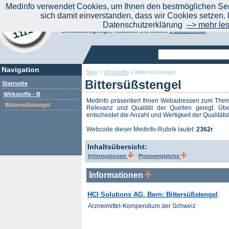
|
Medinfo verwendet Cookies, um Ihnen den bestmöglichen Serv
Aktuelle Nachrichten
Nachrichte
sich damit einverstanden, dass wir Cookies setzen. 
Suchen Sie noch oder Finden Sie schon?
Datenschutzerklärung
--> mehr le
Medinfo.de - Meta-Portal für Gesundheitsthemen
Berücksichtigt afgis, Medisuch und weitere
Qualitätssiegel
.
Navigation
Start
>
Wirkstoffe
>
Bittersüßstengel
Bittersüßstengel
Startseite
Wirkstoffe - B
Medinfo präsentiert Ihnen Webadressen zum Th
Bittersüßstengel
Relevanz und Qualität der Quellen gelegt. Übe
entscheidet die Anzahl und Wertigkeit der Qualitäts
Webcode dieser Medinfo-Rubrik lautet:
2362r
Inhaltsübersicht:
Informationen
Preisvergleiche
Informationen
HCI Solutions AG, Bern: Bittersüßstengel
Arzneimittel-Kompendium der Schweiz