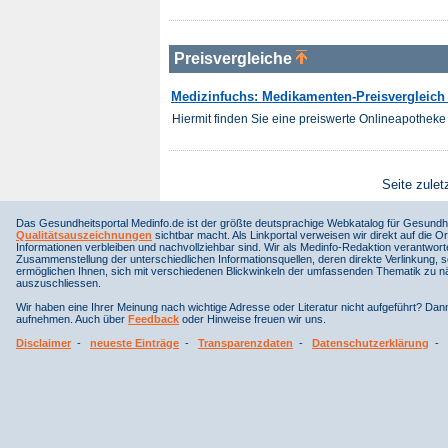
Preisvergleiche
Medizinfuchs: Medikamenten-Preisvergleich f
Hiermit finden Sie eine preiswerte Onlineapotheke 
Seite zulet
Das Gesundheitsportal Medinfo.de ist der größte deutsprachige Webkatalog für Gesundhe
Qualitätsauszeichnungen
sichtbar macht. Als Linkportal verweisen wir direkt auf die Or
Informationen verbleiben und nachvollziehbar sind. Wir als Medinfo-Redaktion verantwort
Zusammenstellung der unterschiedlichen Informationsquellen, deren direkte Verlinkung, 
ermöglichen Ihnen, sich mit verschiedenen Blickwinkeln der umfassenden Thematik zu näh
auszuschliessen.
Wir haben eine Ihrer Meinung nach wichtige Adresse oder Literatur nicht aufgeführt? Da
aufnehmen. Auch über
Feedback
oder Hinweise freuen wir uns.
Disclaimer
-
neueste Einträge
-
Transparenzdaten
-
Datenschutzerklärung
-