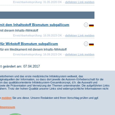
Erreichbarkeitsprüfung: 31.05.2020 OK -
defekten Link melden
mit dem Inhaltsstoff Bismutum subgallicum
it diesem Inhalts-/Wirkstoff
Erreichbarkeitsprüfung: 16.09.2023 OK -
defekten Link melden
 für Wirkstoff Bismutum subgallicum
für ein Medikament mit diesem Inhalts-/Wirkstoff
Erreichbarkeitsprüfung: 16.09.2023 OK -
defekten Link melden
zt geändert am: 07.04.2017
itsthemen und das erste medizinische Infoleitsystem weltweit, das
iginalquellen der Information, so dass dort jeweils die Autoren-/Urheberschaft für die
en das qualitätsorientierte Infoleitsystem-Gesamtkonzept, d.h. die Auswahl und
sowie die Präsentation und Vernetzung der Themen untereinander. Die aufgeführten Links
ern. Trotz der hohen Qualität unserer Links sind widersprüchliche Informationen nicht
nn
melden
Sie uns diese. Unsere Redaktion wird Ihren Vorschlag prüfen und ggf.
Impressum