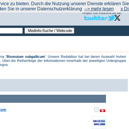
|
|
|
|
ce zu bieten. Durch die Nutzung unserer Dienste erklären Sie s
ntrend
werben auf Medinfo
Anbieter hinzufügen (Gratis!)
über Medinfo
Feedback
den Sie in unserer Datenschutzerklärung
--> mehr lesen
x Di
hema
'Bismutum subgallicum'
. Unsere Redaktion hat bei deren Auswahl hohen
. Über die Reihenfolge der Informationen innerhalb der jeweiligen Untergruppe
logos.
icum