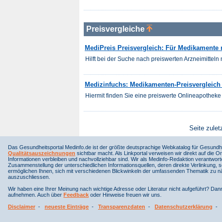
Preisvergleiche
MediPreis Preisvergleich: Für Medikamente 
Hilft bei der Suche nach preiswerten Arzneimitteln m
Medizinfuchs: Medikamenten-Preisvergleich
Hiermit finden Sie eine preiswerte Onlineapotheke 
Seite zulet
Das Gesundheitsportal Medinfo.de ist der größte deutsprachige Webkatalog für Gesundhe
Qualitätsauszeichnungen
sichtbar macht. Als Linkportal verweisen wir direkt auf die Or
Informationen verbleiben und nachvollziehbar sind. Wir als Medinfo-Redaktion verantwort
Zusammenstellung der unterschiedlichen Informationsquellen, deren direkte Verlinkung, 
ermöglichen Ihnen, sich mit verschiedenen Blickwinkeln der umfassenden Thematik zu näh
auszuschliessen.
Wir haben eine Ihrer Meinung nach wichtige Adresse oder Literatur nicht aufgeführt? Da
aufnehmen. Auch über
Feedback
oder Hinweise freuen wir uns.
Disclaimer
-
neueste Einträge
-
Transparenzdaten
-
Datenschutzerklärung
-