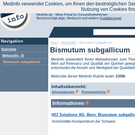
|
Medinfo verwendet Cookies, um Ihnen den bestmöglichen Servi
Aktuelle Nachrichten
Nachrichte
Nutzung von Cookies fin
Suchen Sie noch oder Finden Sie schon?
Medinfo.de - Meta-Portal für Gesundheitsthemen
Berücksichtigt afgis, Medisuch und weitere
Qualitätssiegel
.
Navigation
Start
>
Wirkstoffe
>
Bismutum subgallicum
Bismutum subgallicum
Startseite
Wirkstoffe - B
Medinfo präsentiert Ihnen Webadressen zum T
Bismutum subgallicum
Wert auf Relevanz und Qualität der Quellen gelegt
entscheidet die Anzahl und Wertigkeit der Qualitäts
Webcode dieser Medinfo-Rubrik lautet:
2358r
Inhaltsübersicht:
Informationen
Preisvergleiche
Informationen
HCI Solutions AG, Bern: Bismutum subgall
Arzneimittel-Kompendium der Schweiz