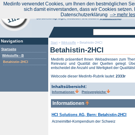
|
Medinfo verwendet Cookies, um Ihnen den bestmöglichen Serv
Aktuelle Nachrichten
Nachrichte
sich damit einverstanden, dass wir Cookies setzen. 
Suchen Sie noch oder Finden Sie schon?
Datenschutzerklärung
--> mehr le
Medinfo.de - Meta-Portal für Gesundheitsthemen
Berücksichtigt afgis, Medisuch und weitere
Qualitätssiegel
.
Navigation
Start
>
Wirkstoffe
>
Betahistin-2HCl
Betahistin-2HCl
Startseite
Wirkstoffe - B
Medinfo präsentiert Ihnen Webadressen zum Th
Betahistin-2HCl
Relevanz und Qualität der Quellen gelegt. Übe
entscheidet die Anzahl und Wertigkeit der Qualitäts
Webcode dieser Medinfo-Rubrik lautet:
2333r
Inhaltsübersicht:
Informationen
Preisvergleiche
Informationen
HCI Solutions AG, Bern: Betahistin-2HCl
Arzneimittel-Kompendium der Schweiz