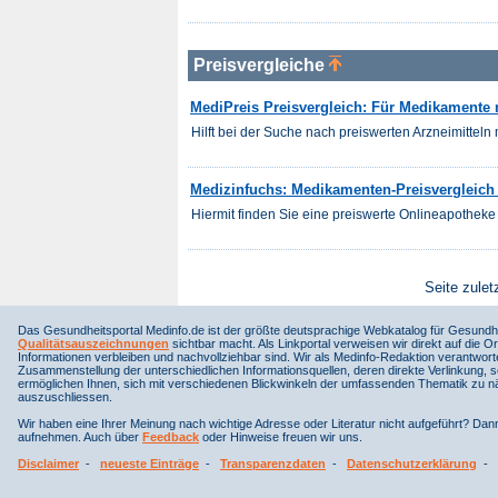
Preisvergleiche
MediPreis Preisvergleich: Für Medikamente m
Hilft bei der Suche nach preiswerten Arzneimitteln m
Medizinfuchs: Medikamenten-Preisvergleich f
Hiermit finden Sie eine preiswerte Onlineapotheke 
Seite zulet
Das Gesundheitsportal Medinfo.de ist der größte deutsprachige Webkatalog für Gesundhe
Qualitätsauszeichnungen
sichtbar macht. Als Linkportal verweisen wir direkt auf die Or
Informationen verbleiben und nachvollziehbar sind. Wir als Medinfo-Redaktion verantwort
Zusammenstellung der unterschiedlichen Informationsquellen, deren direkte Verlinkung, 
ermöglichen Ihnen, sich mit verschiedenen Blickwinkeln der umfassenden Thematik zu näh
auszuschliessen.
Wir haben eine Ihrer Meinung nach wichtige Adresse oder Literatur nicht aufgeführt? Da
aufnehmen. Auch über
Feedback
oder Hinweise freuen wir uns.
Disclaimer
-
neueste Einträge
-
Transparenzdaten
-
Datenschutzerklärung
-