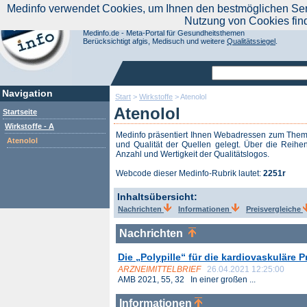
|
Medinfo verwendet Cookies, um Ihnen den bestmöglichen Servi
Aktuelle Nachrichten
Nachrichte
Nutzung von Cookies fin
Suchen Sie noch oder Finden Sie schon?
Medinfo.de - Meta-Portal für Gesundheitsthemen
Berücksichtigt afgis, Medisuch und weitere
Qualitätssiegel
.
Navigation
Start
>
Wirkstoffe
>
Atenolol
Atenolol
Startseite
Wirkstoffe - A
Medinfo präsentiert Ihnen Webadressen zum The
Atenolol
und Qualität der Quellen gelegt. Über die Reihen
Anzahl und Wertigkeit der Qualitätslogos.
Webcode dieser Medinfo-Rubrik lautet:
2251r
Inhaltsübersicht:
Nachrichten
Informationen
Preisvergleiche
Nachrichten
Die „Polypille“ für die kardiovaskuläre 
ARZNEIMITTELBRIEF
26.04.2021 12:25:00
AMB 2021, 55, 32 In einer großen ...
Informationen