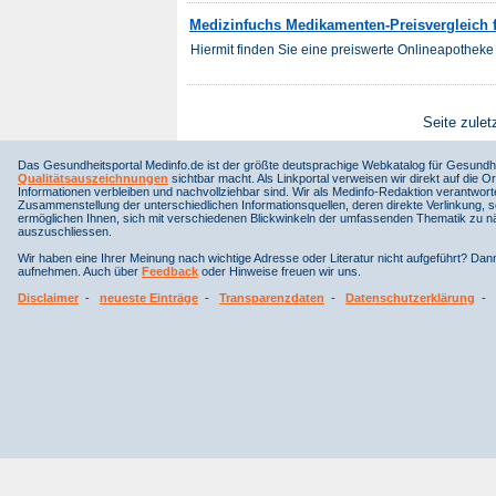
Medizinfuchs Medikamenten-Preisvergleich 
Hiermit finden Sie eine preiswerte Onlineapotheke 
Seite zulet
Das Gesundheitsportal Medinfo.de ist der größte deutsprachige Webkatalog für Gesundhe
Qualitätsauszeichnungen
sichtbar macht. Als Linkportal verweisen wir direkt auf die Or
Informationen verbleiben und nachvollziehbar sind. Wir als Medinfo-Redaktion verantwort
Zusammenstellung der unterschiedlichen Informationsquellen, deren direkte Verlinkung, 
ermöglichen Ihnen, sich mit verschiedenen Blickwinkeln der umfassenden Thematik zu näh
auszuschliessen.
Wir haben eine Ihrer Meinung nach wichtige Adresse oder Literatur nicht aufgeführt? Da
aufnehmen. Auch über
Feedback
oder Hinweise freuen wir uns.
Disclaimer
-
neueste Einträge
-
Transparenzdaten
-
Datenschutzerklärung
-