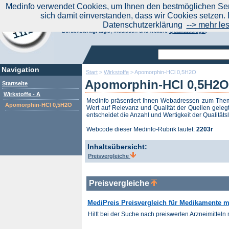
|
Medinfo verwendet Cookies, um Ihnen den bestmöglichen Serv
Aktuelle Nachrichten
Nachrichte
sich damit einverstanden, dass wir Cookies setzen. 
Suchen Sie noch oder Finden Sie schon?
Datenschutzerklärung
--> mehr le
Medinfo.de - Meta-Portal für Gesundheitsthemen
Berücksichtigt afgis, Medisuch und weitere
Qualitätssiegel
.
Navigation
Start
>
Wirkstoffe
>
Apomorphin-HCl 0,5H2O
Apomorphin-HCl 0,5H2O
Startseite
Wirkstoffe - A
Medinfo präsentiert Ihnen Webadressen zum Th
Apomorphin-HCl 0,5H2O
Wert auf Relevanz und Qualität der Quellen gelegt
entscheidet die Anzahl und Wertigkeit der Qualitäts
Webcode dieser Medinfo-Rubrik lautet:
2203r
Inhaltsübersicht:
Preisvergleiche
Preisvergleiche
MediPreis Preisvergleich für Medikamente m
Hilft bei der Suche nach preiswerten Arzneimitteln m