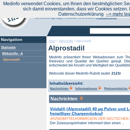
|
Medinfo verwendet Cookies, um Ihnen den bestmöglichen Serv
Aktuelle Nachrichten
Nachrichte
sich damit einverstanden, dass wir Cookies setzen. 
Suchen Sie noch oder Finden Sie schon?
Datenschutzerklärung
--> mehr le
Medinfo.de - Meta-Portal für Gesundheitsthemen
Berücksichtigt afgis, Medisuch und weitere
Qualitätssiegel
.
Navigation
Start
>
Wirkstoffe
>
Alprostadil
Alprostadil
Startseite
Wirkstoffe - A
Medinfo präsentiert Ihnen Webadressen zum 
Alprostadil
Relevanz und Qualität der Quellen gelegt. Übe
entscheidet die Anzahl und Wertigkeit der Qualitäts
Webcode dieser Medinfo-Rubrik lautet:
2123r
Inhaltsübersicht:
Nachrichten
Informationen
Preisvergleiche
Nachrichten
Viridal® (Alprostadil) 40 µg Pulver und 
freiwilliger Chargenrückruf
ARZNEIMITTELKOMMISSION DER DEUTSCHEN
Der Zulassungsinhaber informiert über einen ...