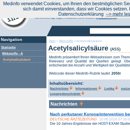
|
Medinfo verwendet Cookies, um Ihnen den bestmöglichen Serv
Aktuelle Nachrichten
Nachrichte
sich damit einverstanden, dass wir Cookies setzen. 
Suchen Sie noch oder Finden Sie schon?
Datenschutzerklärung
--> mehr le
Medinfo.de - Meta-Portal für Gesundheitsthemen
Berücksichtigt afgis, Medisuch und weitere
Qualitätssiegel
.
Navigation
Start
>
Wirkstoffe
>
Acetylsalicylsäure
Acetylsalicylsäure
Startseite
(ASS)
Wirkstoffe - A
Medinfo präsentiert Ihnen Webadressen zum The
Acetylsalicylsäure
Relevanz und Qualität der Quellen gelegt. Übe
entscheidet die Anzahl und Wertigkeit der Qualitäts
Webcode dieser Medinfo-Rubrik lautet:
2050r
Inhaltsübersicht:
Nachrichten
Informationen
Lexika
nutze
zugangsbeschränkt
Nachrichten
Nach perkutaner Koronarintervention be
DEUTSCHE ÄRZTEZEITUNG
10.06.2026 07:30:
Die 10-Jahres-Ergebnisse der HOST-EXAM-Studie 