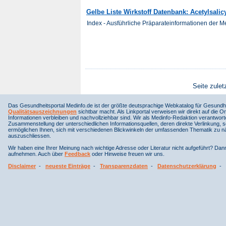
Gelbe Liste Wirkstoff Datenbank: Acetylsalic
Index - Ausführliche Präparateinformationen der 
Seite zulet
Das Gesundheitsportal Medinfo.de ist der größte deutsprachige Webkatalog für Gesundhe
Qualitätsauszeichnungen
sichtbar macht. Als Linkportal verweisen wir direkt auf die Or
Informationen verbleiben und nachvollziehbar sind. Wir als Medinfo-Redaktion verantwort
Zusammenstellung der unterschiedlichen Informationsquellen, deren direkte Verlinkung, 
ermöglichen Ihnen, sich mit verschiedenen Blickwinkeln der umfassenden Thematik zu näh
auszuschliessen.
Wir haben eine Ihrer Meinung nach wichtige Adresse oder Literatur nicht aufgeführt? Da
aufnehmen. Auch über
Feedback
oder Hinweise freuen wir uns.
Disclaimer
-
neueste Einträge
-
Transparenzdaten
-
Datenschutzerklärung
-