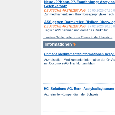
Neue -??Kann-??-Empfehlung: Azetylsal
Gelenkersatz
DEUTSCHE ÄRZTEZEITUNG
25.05.2026 07:30:
Zur medikamentösen Thromboseprophylaxe nach .
ASS gegen Darmkrebs: Risiken überwieg
DEUTSCHE ÄRZTEZEITUNG
27.02.2026 20:25:
Täglich ASS nehmen und damit das Risiko für ...
...weitere Schlagzeilen zum Thema in der Übersicht
Informationen
Onmeda Medikamenteninformationen Acetyls
Arzneistoffe - Medikamenteninformation der OnV
mit Cocomore AG, Frankfurt am Main
HCI Solutions AG, Bern: Acetylsalicylsaeure
Arzneimittel-Kompendium der Schweiz