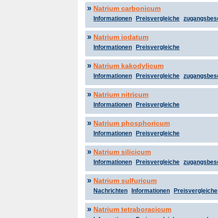
»
Natrium carbonicum
Informationen
Preisvergleiche
zugangsbes
»
Natrium iodatum
Informationen
Preisvergleiche
»
Natrium kakodylicum
Informationen
Preisvergleiche
zugangsbes
»
Natrium nitricum
Informationen
Preisvergleiche
»
Natrium phosphoricum
Informationen
Preisvergleiche
»
Natrium silicicum
Informationen
Preisvergleiche
zugangsbes
»
Natrium sulfuricum
Nachrichten
Informationen
Preisvergleiche
»
Natrium tetraboracicum