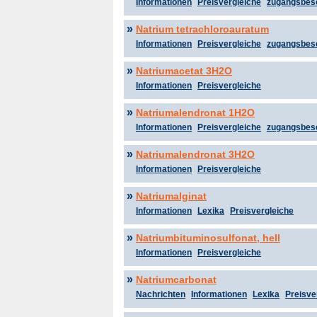
Informationen
Preisvergleiche
zugangsbes
»
Natrium tetrachloroauratum
Informationen
Preisvergleiche
zugangsbes
»
Natriumacetat 3H2O
Informationen
Preisvergleiche
»
Natriumalendronat 1H2O
Informationen
Preisvergleiche
zugangsbes
»
Natriumalendronat 3H2O
Informationen
Preisvergleiche
»
Natriumalginat
Informationen
Lexika
Preisvergleiche
»
Natriumbituminosulfonat, hell
Informationen
Preisvergleiche
»
Natriumcarbonat
Nachrichten
Informationen
Lexika
Preisve