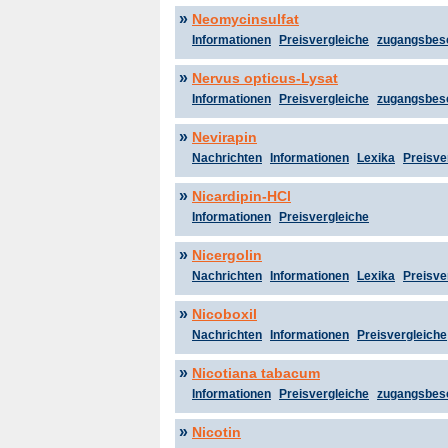
»
Neomycinsulfat
Informationen
Preisvergleiche
zugangsbes
»
Nervus opticus-Lysat
Informationen
Preisvergleiche
zugangsbes
»
Nevirapin
Nachrichten
Informationen
Lexika
Preisve
»
Nicardipin-HCl
Informationen
Preisvergleiche
»
Nicergolin
Nachrichten
Informationen
Lexika
Preisve
»
Nicoboxil
Nachrichten
Informationen
Preisvergleiche
»
Nicotiana tabacum
Informationen
Preisvergleiche
zugangsbes
»
Nicotin