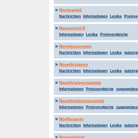
»
Nonivamid
Nachrichten
Informationen
Lexika
Preisve
»
Nonoxinol-9
Informationen
Lexika
Preisvergleiche
»
Norelgestromin
Nachrichten
Informationen
Lexika
nutzerg
»
Norethisteron
Nachrichten
Informationen
Lexika
nutzerg
»
Norethisteronacetat
Informationen
Preisvergleiche
zugangsbes
»
Norethisteronenantat
Informationen
Preisvergleiche
zugangsbes
»
Norfloxacin
Nachrichten
Informationen
Lexika
nutzerg
»
Norgestimat