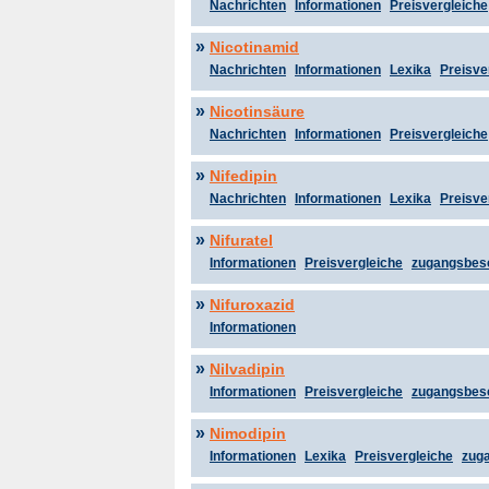
Nachrichten
Informationen
Preisvergleiche
»
Nicotinamid
Nachrichten
Informationen
Lexika
Preisve
»
Nicotinsäure
Nachrichten
Informationen
Preisvergleiche
»
Nifedipin
Nachrichten
Informationen
Lexika
Preisve
»
Nifuratel
Informationen
Preisvergleiche
zugangsbes
»
Nifuroxazid
Informationen
»
Nilvadipin
Informationen
Preisvergleiche
zugangsbes
»
Nimodipin
Informationen
Lexika
Preisvergleiche
zug