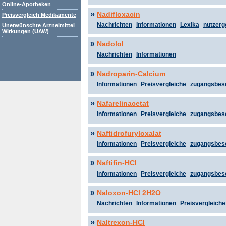
Online-Apotheken
»
Nadifloxacin
Preisvergleich Medikamente
Nachrichten
Informationen
Lexika
nutzerg
Unerwünschte Arzneimittel
Wirkungen (UAW)
»
Nadolol
Nachrichten
Informationen
»
Nadroparin-Calcium
Informationen
Preisvergleiche
zugangsbes
»
Nafarelinacetat
Informationen
Preisvergleiche
zugangsbes
»
Naftidrofuryloxalat
Informationen
Preisvergleiche
zugangsbes
»
Naftifin-HCl
Informationen
Preisvergleiche
zugangsbes
»
Naloxon-HCl 2H2O
Nachrichten
Informationen
Preisvergleiche
»
Naltrexon-HCl