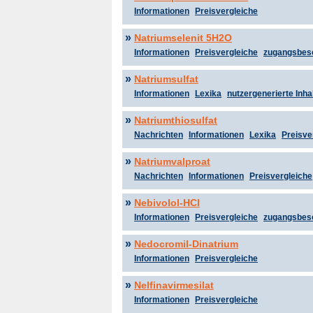
Informationen
Preisvergleiche
»
Natriumselenit 5H2O
Informationen
Preisvergleiche
zugangsbes
»
Natriumsulfat
Informationen
Lexika
nutzergenerierte Inha
»
Natriumthiosulfat
Nachrichten
Informationen
Lexika
Preisve
»
Natriumvalproat
Nachrichten
Informationen
Preisvergleiche
»
Nebivolol-HCl
Informationen
Preisvergleiche
zugangsbes
»
Nedocromil-Dinatrium
Informationen
Preisvergleiche
»
Nelfinavirmesilat
Informationen
Preisvergleiche