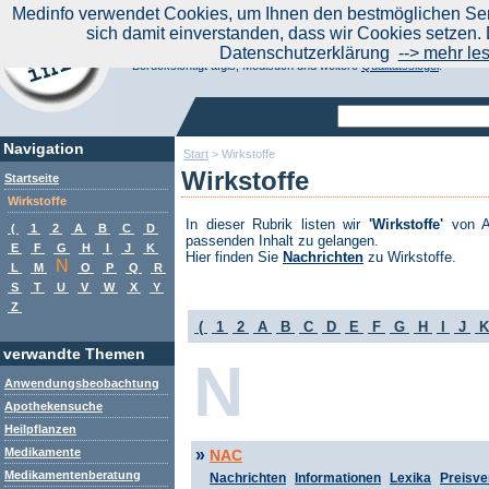
|
Medinfo verwendet Cookies, um Ihnen den bestmöglichen Serv
Aktuelle Nachrichten
Nachrichte
sich damit einverstanden, dass wir Cookies setzen. 
Suchen Sie noch oder Finden Sie schon?
Datenschutzerklärung
--> mehr le
Medinfo.de - Meta-Portal für Gesundheitsthemen
Berücksichtigt afgis, Medisuch und weitere
Qualitätssiegel
.
Navigation
Start
>
Wirkstoffe
Wirkstoffe
Startseite
Wirkstoffe
In dieser Rubrik listen wir
'Wirkstoffe'
von A 
(
1
2
A
B
C
D
passenden Inhalt zu gelangen.
E
F
G
H
I
J
K
Hier finden Sie
Nachrichten
zu Wirkstoffe.
N
L
M
O
P
Q
R
S
T
U
V
W
X
Y
Z
(
1
2
A
B
C
D
E
F
G
H
I
J
verwandte Themen
N
Anwendungsbeobachtung
Apothekensuche
Heilpflanzen
»
Medikamente
NAC
Medikamentenberatung
Nachrichten
Informationen
Lexika
Preisve