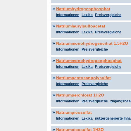
»
Natriumhydrogenphosphat
Informationen
Lexika
Preisvergleiche
»
Natriumlaurylsulfoacetat
Informationen
Lexika
Preisvergleiche
»
Natriummonohydrogencitrat 1,5H2O
Informationen
Preisvergleiche
»
Natriummonohydrogenphosphat
Informationen
Lexika
Preisvergleiche
»
Natriumpentosanpolysulfat
Informationen
Preisvergleiche
»
Natriumperchlorat 1H2O
Informationen
Preisvergleiche
zugangsbes
»
Natriumpicosulfat
Informationen
Lexika
nutzergenerierte Inha
»
Natriumpicosulfat 1H2O