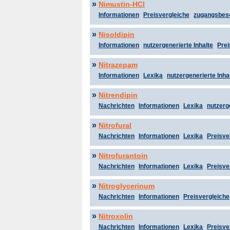
»
Nimustin-HCl
Informationen
Preisvergleiche
zugangsbes
»
Nisoldipin
Informationen
nutzergenerierte Inhalte
Prei
»
Nitrazepam
Informationen
Lexika
nutzergenerierte Inha
»
Nitrendipin
Nachrichten
Informationen
Lexika
nutzerg
»
Nitrofural
Nachrichten
Informationen
Lexika
Preisve
»
Nitrofurantoin
Nachrichten
Informationen
Lexika
Preisve
»
Nitroglycerinum
Nachrichten
Informationen
Preisvergleiche
»
Nitroxolin
Nachrichten
Informationen
Lexika
Preisve