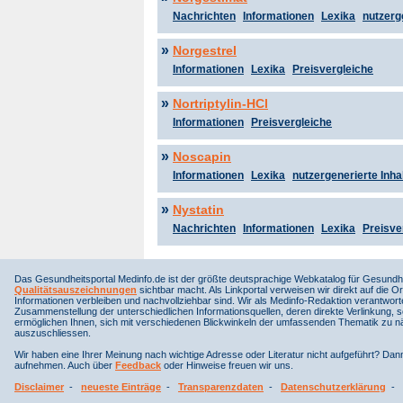
Nachrichten
Informationen
Lexika
nutzerg
»
Norgestrel
Informationen
Lexika
Preisvergleiche
»
Nortriptylin-HCl
Informationen
Preisvergleiche
»
Noscapin
Informationen
Lexika
nutzergenerierte Inha
»
Nystatin
Nachrichten
Informationen
Lexika
Preisve
Das Gesundheitsportal Medinfo.de ist der größte deutsprachige Webkatalog für Gesundhe
Qualitätsauszeichnungen
sichtbar macht. Als Linkportal verweisen wir direkt auf die Or
Informationen verbleiben und nachvollziehbar sind. Wir als Medinfo-Redaktion verantwort
Zusammenstellung der unterschiedlichen Informationsquellen, deren direkte Verlinkung, 
ermöglichen Ihnen, sich mit verschiedenen Blickwinkeln der umfassenden Thematik zu näh
auszuschliessen.
Wir haben eine Ihrer Meinung nach wichtige Adresse oder Literatur nicht aufgeführt? Da
aufnehmen. Auch über
Feedback
oder Hinweise freuen wir uns.
Disclaimer
-
neueste Einträge
-
Transparenzdaten
-
Datenschutzerklärung
-