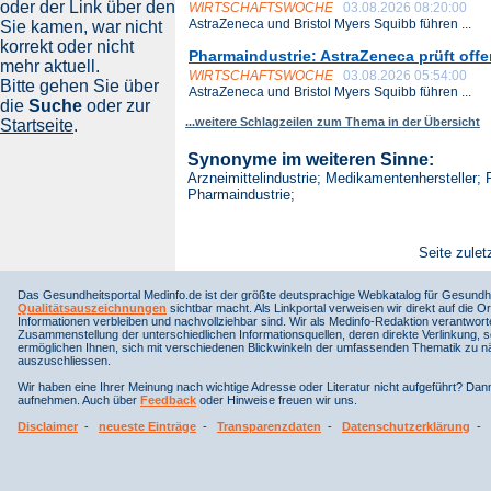
oder der Link über den
WIRTSCHAFTSWOCHE
03.08.2026 08:20:00
AstraZeneca und Bristol Myers Squibb führen ...
Sie kamen, war nicht
korrekt oder nicht
Pharmaindustrie: AstraZeneca prüft offe
mehr aktuell.
WIRTSCHAFTSWOCHE
03.08.2026 05:54:00
Bitte gehen Sie über
AstraZeneca und Bristol Myers Squibb führen ...
die
Suche
oder zur
...weitere Schlagzeilen zum Thema in der Übersicht
Startseite
.
Synonyme im weiteren Sinne:
Arzneimittelindustrie; Medikamentenhersteller;
Pharmaindustrie;
Seite zulet
Das Gesundheitsportal Medinfo.de ist der größte deutsprachige Webkatalog für Gesundhe
Qualitätsauszeichnungen
sichtbar macht. Als Linkportal verweisen wir direkt auf die Or
Informationen verbleiben und nachvollziehbar sind. Wir als Medinfo-Redaktion verantwort
Zusammenstellung der unterschiedlichen Informationsquellen, deren direkte Verlinkung, 
ermöglichen Ihnen, sich mit verschiedenen Blickwinkeln der umfassenden Thematik zu näh
auszuschliessen.
Wir haben eine Ihrer Meinung nach wichtige Adresse oder Literatur nicht aufgeführt? Da
aufnehmen. Auch über
Feedback
oder Hinweise freuen wir uns.
Disclaimer
-
neueste Einträge
-
Transparenzdaten
-
Datenschutzerklärung
-