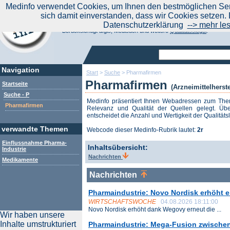
|
Medinfo verwendet Cookies, um Ihnen den bestmöglichen Serv
Aktuelle Nachrichten
Nachrichte
sich damit einverstanden, dass wir Cookies setzen. 
Suchen Sie noch oder Finden Sie schon?
Datenschutzerklärung
--> mehr le
Medinfo.de - Meta-Portal für Gesundheitsthemen
Berücksichtigt afgis, Medisuch und weitere
Qualitätssiegel
.
Navigation
Start
>
Suche
>
Pharmafirmen
Pharmafirmen
Startseite
(Arzneimittelherste
Suche - P
Medinfo präsentiert Ihnen Webadressen zum T
Pharmafirmen
Relevanz und Qualität der Quellen gelegt. Übe
entscheidet die Anzahl und Wertigkeit der Qualitäts
verwandte Themen
Webcode dieser Medinfo-Rubrik lautet:
2r
Einflussnahme Pharma-
Inhaltsübersicht:
Industrie
Nachrichten
Medikamente
Nachrichten
Pharmaindustrie: Novo Nordisk erhöht 
WIRTSCHAFTSWOCHE
04.08.2026 18:11:00
Novo Nordisk erhöht dank Wegovy erneut die ...
Wir haben unsere
Inhalte umstrukturiert
Pharmaindustrie: Mega-Fusion zwischen