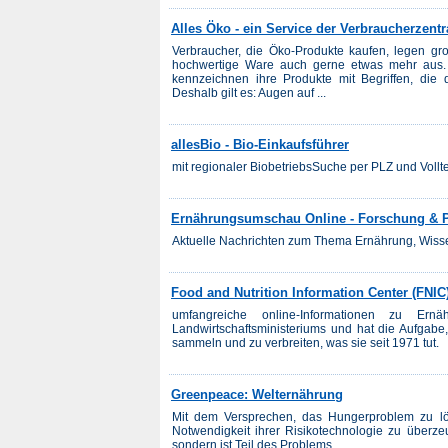
Alles Öko - ein Service der Verbraucherzentr
Verbraucher, die Öko-Produkte kaufen, legen gr
hochwertige Ware auch gerne etwas mehr aus. 
kennzeichnen ihre Produkte mit Begriffen, die 
Deshalb gilt es: Augen auf ...
allesBio - Bio-Einkaufsführer
mit regionaler BiobetriebsSuche per PLZ und Voll
Ernährungsumschau Online - Forschung & P
Aktuelle Nachrichten zum Thema Ernährung, Wissen
Food and Nutrition Information Center (FNIC
umfangreiche online-Informationen zu Ern
Landwirtschaftsministeriums und hat die Aufgab
sammeln und zu verbreiten, was sie seit 1971 tut.
Greenpeace: Welternährung
Mit dem Versprechen, das Hungerproblem zu lös
Notwendigkeit ihrer Risikotechnologie zu überz
sondern ist Teil des Problems...