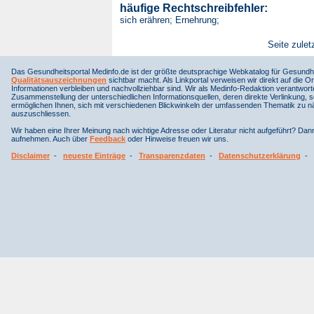
häufige Rechtschreibfehler:
sich erähren; Ernehrung;
Seite zulet
Das Gesundheitsportal Medinfo.de ist der größte deutsprachige Webkatalog für Gesundhe
Qualitätsauszeichnungen
sichtbar macht. Als Linkportal verweisen wir direkt auf die Or
Informationen verbleiben und nachvollziehbar sind. Wir als Medinfo-Redaktion verantwort
Zusammenstellung der unterschiedlichen Informationsquellen, deren direkte Verlinkung, 
ermöglichen Ihnen, sich mit verschiedenen Blickwinkeln der umfassenden Thematik zu näh
auszuschliessen.
Wir haben eine Ihrer Meinung nach wichtige Adresse oder Literatur nicht aufgeführt? Da
aufnehmen. Auch über
Feedback
oder Hinweise freuen wir uns.
Disclaimer
-
neueste Einträge
-
Transparenzdaten
-
Datenschutzerklärung
-