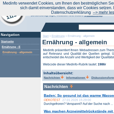
|
Medinfo verwendet Cookies, um Ihnen den bestmöglichen Serv
Aktuelle Nachrichten
Nachrichte
sich damit einverstanden, dass wir Cookies setzen. 
Suchen Sie noch oder Finden Sie schon?
Datenschutzerklärung
--> mehr le
Medinfo.de - Meta-Portal für Gesundheitsthemen
Berücksichtigt afgis, Medisuch und weitere
Qualitätssiegel
.
Navigation
Start
>
Ernährung
>
Ernährung - allgemein
Ernährung - allgemein
Startseite
Ernährung - E
Medinfo präsentiert Ihnen Webadressen zum The
Ernährung - allgemein
auf Relevanz und Qualität der Quellen gelegt. Ü
entscheidet die Anzahl und Wertigkeit der Qualitäts
Webcode dieser Medinfo-Rubrik lautet:
1986r
Inhaltsübersicht:
Nachrichten
Informationen
Diskussionsfor
Nachrichten
Baden: So gesund ist das warme Wasser 
OEKOTEST
27.01.2026 15:29:00
Durchgefroren? Verspannt? Auf der Suche nach ...
Was machen Arzneimittelrückstände mi