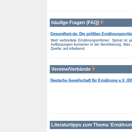
häufige Fragen (FAQ)
Gesundheit.de: Die größten Ernährungsirrt
Weit verbreitete Ernährungsirrtümer: Spinat ist
Auffassungen kursieren in der Bevölkerung. Was ab
Quelle: aid infodienst
Vereine/Verbände
Deutsche Gesellschaft für Ernährung e.V. (
Literaturtipps zum Thema '
Ernährung