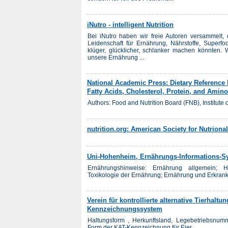
iNutro - intelligent Nutrition
Bei iNutro haben wir freie Autoren versammelt,
Leidenschaft für Ernährung, Nährstoffe, Superf
klüger, glücklicher, schlanker machen könnten.
unsere Ernährung ...
National Academic Press: Dietary Reference I
Fatty Acids, Cholesterol, Protein, and Amino
Authors: Food and Nutrition Board (FNB), Institute
nutrition.org: American Society for Nutriona
Uni-Hohenheim, Ernährungs-Informations-S
Ernährungshinweise: Ernährung allgemein; Ha
Toxikologie der Ernährung; Ernährung und Erkranku
Verein für kontrollierte alternative Tierhaltu
Kennzeichnungssystem
Haltungsform , Herkunftsland, Legebetriebsnumm
Form der KAT-Kennzeichnung für Eier...