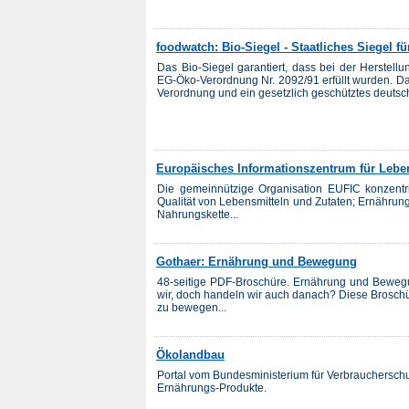
foodwatch: Bio-Siegel - Staatliches Siegel f
Das Bio-Siegel garantiert, dass bei der Herstell
EG-Öko-Verordnung Nr. 2092/91 erfüllt wurden. D
Verordnung und ein gesetzlich geschütztes deutsch
Europäisches Informationszentrum für Leben
Die gemeinnützige Organisation EUFIC konzentri
Qualität von Lebensmitteln und Zutaten; Ernähru
Nahrungskette...
Gothaer: Ernährung und Bewegung
48-seitige PDF-Broschüre. Ernährung und Beweg
wir, doch handeln wir auch danach? Diese Broschü
zu bewegen...
Ökolandbau
Portal vom Bundesministerium für Verbraucherschu
Ernährungs-Produkte.