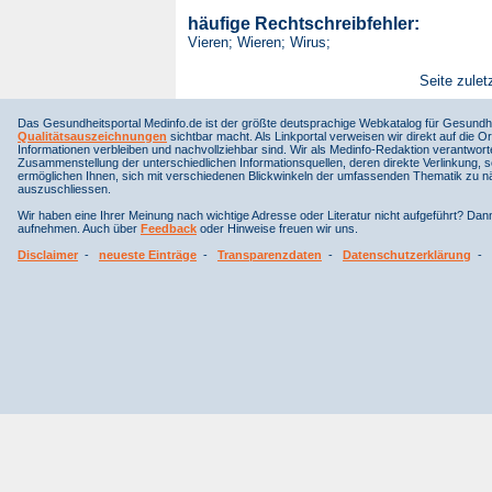
häufige Rechtschreibfehler:
Vieren; Wieren; Wirus;
Seite zulet
Das Gesundheitsportal Medinfo.de ist der größte deutsprachige Webkatalog für Gesundhe
Qualitätsauszeichnungen
sichtbar macht. Als Linkportal verweisen wir direkt auf die Or
Informationen verbleiben und nachvollziehbar sind. Wir als Medinfo-Redaktion verantwort
Zusammenstellung der unterschiedlichen Informationsquellen, deren direkte Verlinkung, 
ermöglichen Ihnen, sich mit verschiedenen Blickwinkeln der umfassenden Thematik zu näh
auszuschliessen.
Wir haben eine Ihrer Meinung nach wichtige Adresse oder Literatur nicht aufgeführt? Da
aufnehmen. Auch über
Feedback
oder Hinweise freuen wir uns.
Disclaimer
-
neueste Einträge
-
Transparenzdaten
-
Datenschutzerklärung
-