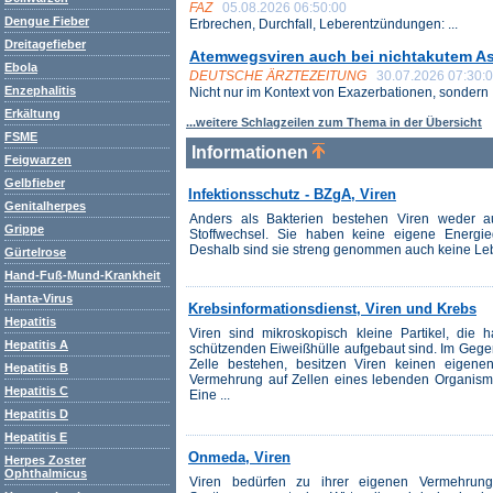
FAZ
05.08.2026 06:50:00
Dengue Fieber
Erbrechen, Durchfall, Leberentzündungen: ...
Dreitagefieber
Atemwegsviren auch bei nichtakutem A
Ebola
DEUTSCHE ÄRZTEZEITUNG
30.07.2026 07:30:
Enzephalitis
Nicht nur im Kontext von Exazerbationen, sondern .
Erkältung
...weitere Schlagzeilen zum Thema in der Übersicht
FSME
Informationen
Feigwarzen
Gelbfieber
Infektionsschutz - BZgA, Viren
Genitalherpes
Anders als Bakterien bestehen Viren weder a
Grippe
Stoffwechsel. Sie haben keine eigene Energie
Deshalb sind sie streng genommen auch keine Le
Gürtelrose
Hand-Fuß-Mund-Krankheit
Hanta-Virus
Krebsinformationsdienst, Viren und Krebs
Hepatitis
Viren sind mikroskopisch kleine Partikel, die 
Hepatitis A
schützenden Eiweißhülle aufgebaut sind. Im Gegen
Zelle bestehen, besitzen Viren keinen eigenen
Hepatitis B
Vermehrung auf Zellen eines lebenden Organismu
Hepatitis C
Eine ...
Hepatitis D
Hepatitis E
Onmeda, Viren
Herpes Zoster
Ophthalmicus
Viren bedürfen zu ihrer eigenen Vermehrung 