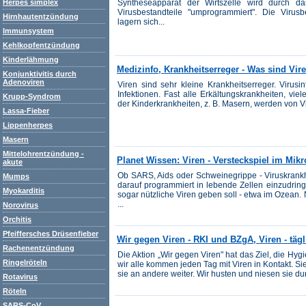
Syntheseapparat der Wirtszelle wird durch da
Herpes simplex
Virusbestandteile "umprogrammiert". Die Virusb
Hirnhautentzündung
lagern sich...
Immunsystem
Kehlkopfentzündung
Kinderlähmung
Medizinfo, Krankheitserreger - Was sind Vir
Konjunktivitis durch
Adenoviren
Viren sind sehr kleine Krankheitserreger. Virusi
Infektionen. Fast alle Erkältungskrankheiten, v
Krupp-Syndrom
der Kinderkrankheiten, z. B. Masern, werden von Vi
Lassa-Fieber
Lippenherpes
Masern
Mittelohrentzündung -
Planet Wissen: Viren - Versteckspiel im Mi
akute
Ob SARS, Aids oder Schweinegrippe - Viruskrankh
Mumps
darauf programmiert in lebende Zellen einzudring
Myokarditis
sogar nützliche Viren geben soll - etwa im Ozean. 
...
Norovirus
Orchitis
Pfeiffersches Drüsenfieber
Wir gegen Viren - RKI und BZgA, Viren - tägl
Rachenentzündung
Die Aktion „Wir gegen Viren" hat das Ziel, die Hyg
Ringelröteln
wir alle kommen jeden Tag mit Viren in Kontakt.
sie an andere weiter. Wir husten und niesen sie dur
Rotavirus
Röteln
SARS-CoV