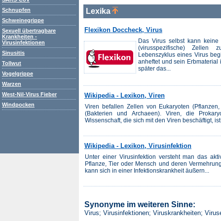
Schnupfen
Lexika
Schweinegrippe
Flexikon Doccheck, Virus
Sexuell übertragbare
Krankheiten -
Das Virus selbst kann keine 
Virusinfektionen
(virusspezifische) Zellen z
Sinusitis
Lebenszyklus eines Virus begi
anheftet und sein Erbmaterial 
Tollwut
später das...
Vogelgrippe
Warzen
West-Nil-Virus Fieber
Wikipedia - Lexikon, Viren
Windpocken
Viren befallen Zellen von Eukaryoten (Pflanzen,
(Bakterien und Archaeen). Viren, die Prokar
Wissenschaft, die sich mit den Viren beschäftigt, ist 
Wikipedia - Lexikon, Virusinfektion
Unter einer Virusinfektion versteht man das ak
Pflanze, Tier oder Mensch und deren Vermehrung
kann sich in einer Infektionskrankheit äußern...
Synonyme im weiteren Sinne:
Virus; Virusinfektionen; Viruskrankheiten; Viru