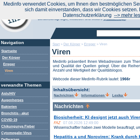
|
Medinfo verwendet Cookies, um Ihnen den bestmöglichen Serv
Aktuelle Nachrichten
Nachrichte
sich damit einverstanden, dass wir Cookies setzen. 
Suchen Sie noch oder Finden Sie schon?
Datenschutzerklärung
--> mehr le
Medinfo.de - Meta-Portal für Gesundheitsthemen
Berücksichtigt afgis, Medisuch und weitere
Qualitätssiegel
.
Navigation
Start
>
Der Körper
>
Erreger
>
Viren
Viren
Startseite
Der Körper
Medinfo präsentiert Ihnen Webadressen zum Th
Erreger
und Qualität der Quellen gelegt. Über die Reihen
Anzahl und Wertigkeit der Qualitätslogos.
Viren
Webcode dieser Medinfo-Rubrik lautet:
1966r
verwandte Themen
Inhaltsübersicht:
Aids/HIV
Nachrichten
Informationen
Lexika
Augenherpes
Nachrichten
Bakterien
Bronchitis - akut
Biosicherheit: KI designt jetzt auch Vire
COVID-19
FAZ
07.08.2026 12:49:00
Chikungunya Fieber
Wissenschaftler haben zwei Modelle beauftragt, um 
Cytomegalie-Virus
Hepatitis a und Noroviren: Krank durch
Dellwarzen