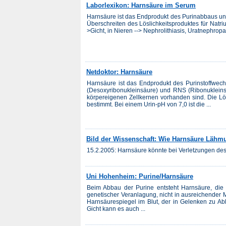
Laborlexikon: Harnsäure im Serum
Harnsäure ist das Endprodukt des Purinabbaus und 
Überschreiten des Löslichkeitsproduktes für Natriu
>Gicht, in Nieren --> Nephrolithiasis, Uratnephropa
Netdoktor: Harnsäure
Harnsäure ist das Endprodukt des Purinstoffwech
(Desoxyribonukleinsäure) und RNS (Ribonukleinsä
körpereigenen Zellkernen vorhanden sind. Die Lö
bestimmt. Bei einem Urin-pH von 7,0 ist die ...
Bild der Wissenschaft: Wie Harnsäure Lähm
15.2.2005: Harnsäure könnte bei Verletzungen de
Uni Hohenheim: Purine/Harnsäure
Beim Abbau der Purine entsteht Harnsäure, di
genetischer Veranlagung, nicht in ausreichender
Harnsäurespiegel im Blut, der in Gelenken zu Abl
Gicht kann es auch ...