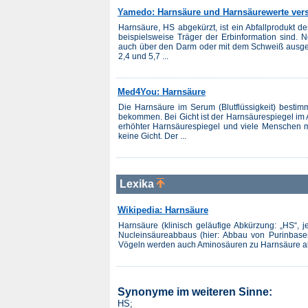
Yamedo: Harnsäure und Harnsäurewerte verst
Harnsäure, HS abgekürzt, ist ein Abfallprodukt de
beispielsweise Träger der Erbinformation sind. 
auch über den Darm oder mit dem Schweiß ausges
2,4 und 5,7 ...
Med4You: Harnsäure
Die Harnsäure im Serum (Blutflüssigkeit) besti
bekommen. Bei Gicht ist der Harnsäurespiegel im A
erhöhter Harnsäurespiegel und viele Menschen
keine Gicht. Der ...
Lexika
Wikipedia: Harnsäure
Harnsäure (klinisch geläufige Abkürzung: „HS“, j
Nucleinsäureabbaus (hier: Abbau von Purinbasen
Vögeln werden auch Aminosäuren zu Harnsäure abg
Synonyme im weiteren Sinne:
HS;