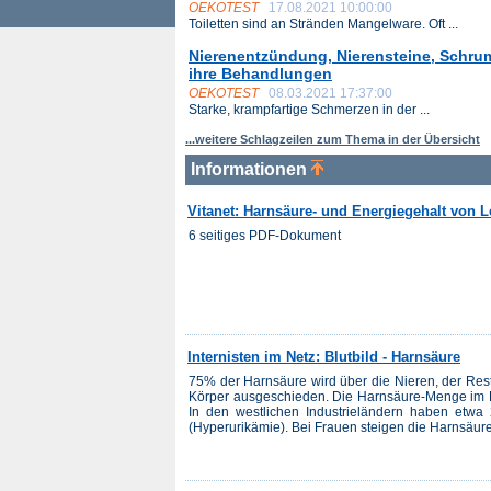
OEKOTEST
17.08.2021 10:00:00
Toiletten sind an Stränden Mangelware. Oft ...
Nierenentzündung, Nierensteine, Schru
ihre Behandlungen
OEKOTEST
08.03.2021 17:37:00
Starke, krampfartige Schmerzen in der ...
...weitere Schlagzeilen zum Thema in der Übersicht
Informationen
Vitanet: Harnsäure- und Energiegehalt von 
6 seitiges PDF-Dokument
Internisten im Netz: Blutbild - Harnsäure
75% der Harnsäure wird über die Nieren, der Re
Körper ausgeschieden. Die Harnsäure-Menge im K
In den westlichen Industrieländern haben etwa
(Hyperurikämie). Bei Frauen steigen die Harnsäurew