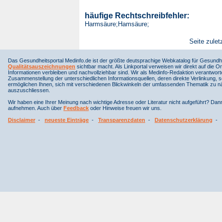
häufige Rechtschreibfehler:
Harmsäure;Hamsäure;
Seite zulet
Das Gesundheitsportal Medinfo.de ist der größte deutsprachige Webkatalog für Gesundhe
Qualitätsauszeichnungen
sichtbar macht. Als Linkportal verweisen wir direkt auf die Or
Informationen verbleiben und nachvollziehbar sind. Wir als Medinfo-Redaktion verantwort
Zusammenstellung der unterschiedlichen Informationsquellen, deren direkte Verlinkung, 
ermöglichen Ihnen, sich mit verschiedenen Blickwinkeln der umfassenden Thematik zu näh
auszuschliessen.
Wir haben eine Ihrer Meinung nach wichtige Adresse oder Literatur nicht aufgeführt? Da
aufnehmen. Auch über
Feedback
oder Hinweise freuen wir uns.
Disclaimer
-
neueste Einträge
-
Transparenzdaten
-
Datenschutzerklärung
-