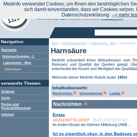
|
Medinfo verwendet Cookies, um Ihnen den bestmöglichen Serv
Aktuelle Nachrichten
Nachrichte
sich damit einverstanden, dass wir Cookies setzen. 
Suchen Sie noch oder Finden Sie schon?
Datenschutzerklärung
--> mehr le
Medinfo.de - Meta-Portal für Gesundheitsthemen
Berücksichtigt afgis, Medisuch und weitere
Qualitätssiegel
.
Navigation
Start
>
Untersuchungen
>
Laborwerte - Blut
>
Harnsäure
Harnsäure
Startseite
Untersuchungen - L
Medinfo präsentiert Ihnen Webadressen zum 
Laborwerte - Blut
Relevanz und Qualität der Quellen gelegt. Übe
entscheidet die Anzahl und Wertigkeit der Qualitäts
Harnsäure
Webcode dieser Medinfo-Rubrik lautet:
1951r
verwandte Themen
Inhaltsübersicht:
Azidose
Nachrichten
Informationen
Lexika
Gicht
Nachrichten
Purine und
Purinstoffwechsel
Errata
Urintest
ARZNEIMITTELBRIEF
26.07.2022 05:37:00
Im ersten Absatz der Kleinen Mitteilung (AMB ...
Ist es eigentlich okay, in den Badesee o