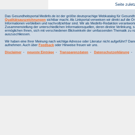
Seite zulet
Das Gesundheitsportal Medinfo.de ist der größte deutsprachige Webkatalog für Gesundhe
Qualitätsauszeichnungen
sichtbar macht. Als Linkportal verweisen wir direkt auf die Or
Informationen verbleiben und nachvollziehbar sind. Wir als Medinfo-Redaktion verantwort
Zusammenstellung der unterschiedlichen Informationsquellen, deren direkte Verlinkung, 
ermöglichen Ihnen, sich mit verschiedenen Blickwinkeln der umfassenden Thematik zu näh
auszuschliessen.
Wir haben eine Ihrer Meinung nach wichtige Adresse oder Literatur nicht aufgeführt? Da
aufnehmen. Auch über
Feedback
oder Hinweise freuen wir uns.
Disclaimer
-
neueste Einträge
-
Transparenzdaten
-
Datenschutzerklärung
-