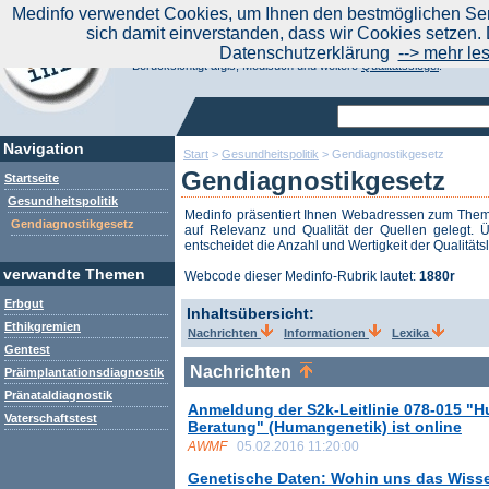
|
Medinfo verwendet Cookies, um Ihnen den bestmöglichen Serv
Aktuelle Nachrichten
Nachrichte
sich damit einverstanden, dass wir Cookies setzen. 
Suchen Sie noch oder Finden Sie schon?
Datenschutzerklärung
--> mehr le
Medinfo.de - Meta-Portal für Gesundheitsthemen
Berücksichtigt afgis, Medisuch und weitere
Qualitätssiegel
.
Navigation
Start
>
Gesundheitspolitik
>
Gendiagnostikgesetz
Gendiagnostikgesetz
Startseite
Gesundheitspolitik
Medinfo präsentiert Ihnen Webadressen zum Th
Gendiagnostikgesetz
auf Relevanz und Qualität der Quellen gelegt. Ü
entscheidet die Anzahl und Wertigkeit der Qualitäts
verwandte Themen
Webcode dieser Medinfo-Rubrik lautet:
1880r
Erbgut
Inhaltsübersicht:
Ethikgremien
Nachrichten
Informationen
Lexika
Gentest
Nachrichten
Präimplantationsdiagnostik
Pränataldiagnostik
Anmeldung der S2k-Leitlinie 078-015 "
Vaterschaftstest
Beratung" (Humangenetik) ist online
AWMF
05.02.2016 11:20:00
Genetische Daten: Wohin uns das Wisse