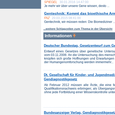
SPIEGEL
30.01.2016 14:47:00
Je mehr wir über unsere Gene wissen, desto ...
Gentechnik: Kommt das bioethische A
FAZ
20.03.2015 08:41:00
Gentechnik, wir müssen reden: Die Biomediziner ..
...weitere Schlagzeilen zum Thema in der Übersicht
Informationen
Deutscher Bundestag, Gesetzentwurf zum Ge
Entwurf eines Gesetzes über genetische Unter
vom 03.11.2006: An die Untersuchung des mensc
knüpfen sich große Hoffnungen und Erwartungen
der Humangenomforschung werden immermehr...
Dt. Gesellschaft für Kinder- und Jugendmed
Gendiagnostikgesetz
Ab Februar 2012 müssen alle Ärzte, die eine f
Qualifikationsnachweis erbringen; als Übergangs
ohne jede Fortbildung einer Wissenskontrolle unter
Bundesanzeiger Verlag, Gendiagnostikgeset