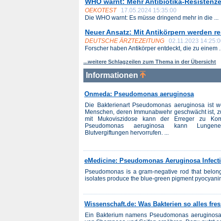
WHO warnt: Mehr Antibiotika-Resistenz
OEKOTEST
17.05.2024 15:35:00
Die WHO warnt: Es müsse dringend mehr in die ...
Neuer Ansatz: Mit Antikörpern werden res
DEUTSCHE ÄRZTEZEITUNG
02.11.2023 14:25:
Forscher haben Antikörper entdeckt, die zu einem ..
...weitere Schlagzeilen zum Thema in der Übersicht
Informationen
Onmeda: Pseudomonas aeruginosa
Die Bakterienart Pseudomonas aeruginosa ist wel
Menschen, deren Immunabwehr geschwächt ist, z
mit Mukoviszidose kann der Erreger zu Kompl
Pseudomonas aeruginosa kann Lungenen
Blutvergiftungen hervorrufen. ...
eMedicine: Pseudomonas Aeruginosa Infect
Pseudomonas is a gram-negative rod that belongs
isolates produce the blue-green pigment pyocyanin
Wissenschaft.de: Was Bakterien so alles fre
Ein Bakterium namens Pseudomonas aeruginosa 