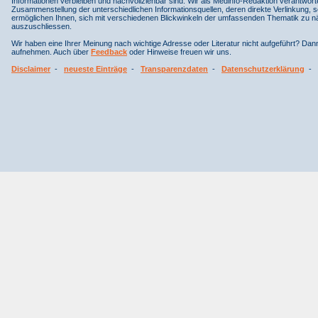
Informationen verbleiben und nachvollziehbar sind. Wir als Medinfo-Redaktion verantwort
Zusammenstellung der unterschiedlichen Informationsquellen, deren direkte Verlinkung, 
ermöglichen Ihnen, sich mit verschiedenen Blickwinkeln der umfassenden Thematik zu näh
auszuschliessen.
Wir haben eine Ihrer Meinung nach wichtige Adresse oder Literatur nicht aufgeführt? Da
aufnehmen. Auch über
Feedback
oder Hinweise freuen wir uns.
Disclaimer
-
neueste Einträge
-
Transparenzdaten
-
Datenschutzerklärung
-