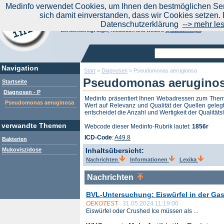
|
Medinfo verwendet Cookies, um Ihnen den bestmöglichen Serv
Aktuelle Nachrichten
Nachrichte
sich damit einverstanden, dass wir Cookies setzen. 
Suchen Sie noch oder Finden Sie schon?
Datenschutzerklärung
--> mehr le
Medinfo.de - Meta-Portal für Gesundheitsthemen
Berücksichtigt afgis, Medisuch und weitere
Qualitätssiegel
.
Navigation
Start
>
Diagnosen
>
Pseudomonas aeruginosa
Pseudomonas aerugino
Startseite
Diagnosen - P
Medinfo präsentiert Ihnen Webadressen zum The
Pseudomonas aeruginosa
Wert auf Relevanz und Qualität der Quellen gelegt
entscheidet die Anzahl und Wertigkeit der Qualitäts
verwandte Themen
Webcode dieser Medinfo-Rubrik lautet:
1856r
ICD-Code
:
A49.8
Bakterien
Mukoviszidose
Inhaltsübersicht:
Nachrichten
Informationen
Lexika
Nachrichten
BVL-Untersuchung: Eiswürfel in der Gas
OEKOTEST
31.05.2024 11:19:00
Eiswürfel oder Crushed Ice müssen als ...