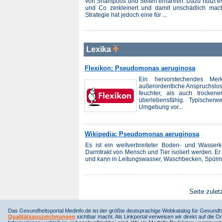
von Shampoos und Seifen ernähren. Dazu nutzt e
und Co zerkleinert und damit unschädlich mac
Strategie hat jedoch eine für ...
Lexika
Flexikon: Pseudomonas aeruginosa
Ein hervorstechendes Me
außerordentliche Anspruchslo
feuchter, als auch trocke
überlebensfähig. Typischer
Umgebung vor...
Wikipedia: Pseudomonas aeruginosa
Es ist ein weitverbreiteter Boden- und Wasse
Darmtrakt von Mensch und Tier isoliert werden. E
und kann in Leitungswasser, Waschbecken, Spülm
Seite zulet
Das Gesundheitsportal Medinfo.de ist der größte deutsprachige Webkatalog für Gesundhe
Qualitätsauszeichnungen
sichtbar macht. Als Linkportal verweisen wir direkt auf die Or