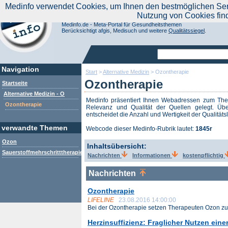
|
Medinfo verwendet Cookies, um Ihnen den bestmöglichen Servi
Aktuelle Nachrichten
Nachrichte
Nutzung von Cookies fin
Suchen Sie noch oder Finden Sie schon?
Medinfo.de - Meta-Portal für Gesundheitsthemen
Berücksichtigt afgis, Medisuch und weitere
Qualitätssiegel
.
Navigation
Start
>
Alternative Medizin
>
Ozontherapie
Ozontherapie
Startseite
Alternative Medizin - O
Medinfo präsentiert Ihnen Webadressen zum T
Ozontherapie
Relevanz und Qualität der Quellen gelegt. Übe
entscheidet die Anzahl und Wertigkeit der Qualitäts
verwandte Themen
Webcode dieser Medinfo-Rubrik lautet:
1845r
Ozon
Inhaltsübersicht:
Sauerstoffmehrschritttherapie
Nachrichten
Informationen
kostenpflichtig
Nachrichten
Ozontherapie
LIFELINE
23.08.2016 14:00:00
Bei der Ozontherapie setzen Therapeuten Ozon zu 
Herzinsuffizienz: Fraglicher Nutzen ein