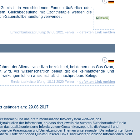
f-Gemisch in verschiedenen Formen äußerlich oder
ern. Gleichbedeutend mit Ozontherapie werden die
on-Sauerstoffbehandlung verwendet...
Erreichbarkeitsprüfung: 07.05.2021 Fehler! -
defekten Link melden
fahren der Alternativmedizin bezeichnet, bei denen das Gas Ozon,
zt wird. Als wissenschaftlich belegt gilt die keimabtötende und
eilwirkungen fehlen wissenschaftlich nachprüfbare Belege...
Erreichbarkeitsprüfung: 10.11.2020 Fehler! -
defekten Link melden
zt geändert am: 29.06.2017
itsthemen und das erste medizinische Infoleitsystem weltweit, das
iginalquellen der Information, so dass dort jeweils die Autoren-/Urheberschaft für die
en das qualitätsorientierte Infoleitsystem-Gesamtkonzept, d.h. die Auswahl und
sowie die Präsentation und Vernetzung der Themen untereinander. Die aufgeführten Links
ern. Trotz der hohen Qualität unserer Links sind widersprüchliche Informationen nicht