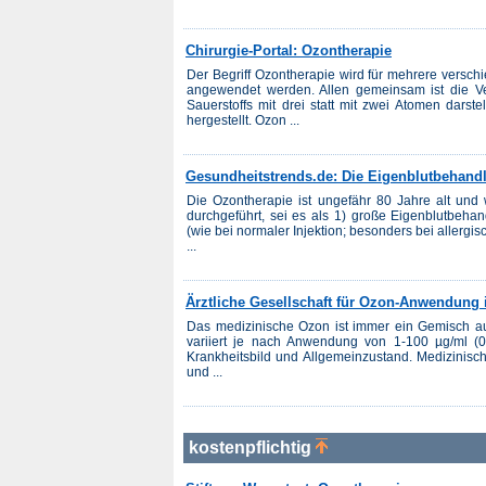
Chirurgie-Portal: Ozontherapie
Der Begriff Ozontherapie wird für mehrere versch
angewendet werden. Allen gemeinsam ist die 
Sauerstoffs mit drei statt mit zwei Atomen darst
hergestellt. Ozon ...
Gesundheitstrends.de: Die Eigenblutbehandl
Die Ozontherapie ist ungefähr 80 Jahre alt und 
durchgeführt, sei es als 1) große Eigenblutbehan
(wie bei normaler Injektion; besonders bei allerg
...
Ärztliche Gesellschaft für Ozon-Anwendung 
Das medizinische Ozon ist immer ein Gemisch au
variiert je nach Anwendung von 1-100 µg/ml (
Krankheitsbild und Allgemeinzustand. Medizinisch
und ...
kostenpflichtig