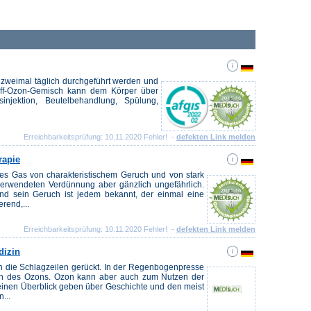
 zweimal täglich durchgeführt werden und
off-Ozon-Gemisch kann dem Körper über
injektion, Beutelbehandlung, Spülung,
Erreichbarkeitsprüfung: 10.11.2020 Fehler! -
defekten Link melden
rapie
ses Gas von charakteristischem Geruch und von stark
 verwendeten Verdünnung aber gänzlich ungefährlich.
 und sein Geruch ist jedem bekannt, der einmal eine
rend,...
Erreichbarkeitsprüfung: 10.11.2020 Fehler! -
defekten Link melden
dizin
in die Schlagzeilen gerückt. In der Regenbogenpresse
ten des Ozons. Ozon kann aber auch zum Nutzen der
l einen Überblick geben über Geschichte und den meist
...