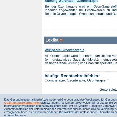
Stiftung Warentest, Ozontherapie
Bei der Ozontherapie wird ein Ozon-Sauerstof
innerlich angewendet, um Beschwerden zu lind
Begriffe Oxyontherapie, Ozonosantherapie und Oz
Lexika
Wikipedia: Ozontherapie
Als Ozontherapie werden mehrere umstrittene Ver
(ein dreiatomiges Sauerstoff-Molekül), eingeset
desinfizierende Wirkung von Ozon; für spezielle H
häufige Rechtschreibfehler:
Ocontherapie; Ozonterapie; Ozonterapieh
Seite zulet
Das Gesundheitsportal Medinfo.de ist der größte deutsprachige Webkatalog für Gesundhe
Qualitätsauszeichnungen
sichtbar macht. Als Linkportal verweisen wir direkt auf die Or
Informationen verbleiben und nachvollziehbar sind. Wir als Medinfo-Redaktion verantwort
Zusammenstellung der unterschiedlichen Informationsquellen, deren direkte Verlinkung, 
ermöglichen Ihnen, sich mit verschiedenen Blickwinkeln der umfassenden Thematik zu näh
auszuschliessen.