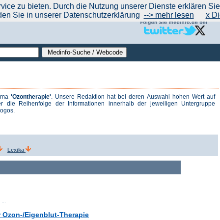
|
|
|
|
ce zu bieten. Durch die Nutzung unserer Dienste erklären Sie s
ntrend
werben auf Medinfo
Anbieter hinzufügen (Gratis!)
über Medinfo
Feedback
den Sie in unserer Datenschutzerklärung
--> mehr lesen
x Di
hema
'Ozontherapie'
. Unsere Redaktion hat bei deren Auswahl hohen Wert auf
r die Reihenfolge der Informationen innerhalb der jeweiligen Untergruppe
logos.
Lexika
...
er Ozon-/Eigenblut-Therapie