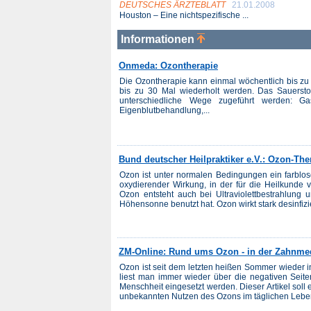
DEUTSCHES ÄRZTEBLATT
21.01.2008
Houston – Eine nichtspezifische ...
Informationen
Onmeda: Ozontherapie
Die Ozontherapie kann einmal wöchentlich bis zu
bis zu 30 Mal wiederholt werden. Das Sauerst
unterschiedliche Wege zugeführt werden: Gas
Eigenblutbehandlung,...
Bund deutscher Heilpraktiker e.V.: Ozon-The
Ozon ist unter normalen Bedingungen ein farblo
oxydierender Wirkung, in der für die Heilkunde
Ozon entsteht auch bei Ultraviolettbestrahlung
Höhensonne benutzt hat. Ozon wirkt stark desinfizie
ZM-Online: Rund ums Ozon - in der Zahnme
Ozon ist seit dem letzten heißen Sommer wieder 
liest man immer wieder über die negativen Sei
Menschheit eingesetzt werden. Dieser Artikel sol
unbekannten Nutzen des Ozons im täglichen Leben