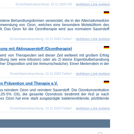
Erreichbarkeitsprüfung: 10.11.2020 OK -
defekten Link melden
iedene Behandlungsformen verwendet, die in der Alternativmedizin
Verwendung von Ozon, welches eine besondere Molekülform des
ellt. Das Ozon für die Ozontherapie wird aus normalem Sauerstoff
Erreichbarkeitsprüfung: 10.11.2020 Fehler! -
defekten Link melden
ung mit Aktivsauerstoff (Ozontherapie)
wird von Therapeuten seit dieser Zeit weltweit mit großem Erfolg
dlung (wie eine Infusion) oder als 2) kleine Eigenblutbehandlung
ischer Disposition und bei Immunschwäche). Einen Meilenstein in der
Erreichbarkeitsprüfung: 10.11.2020 Fehler! -
defekten Link melden
in Prävention und Therapie e.V.
s reinstem Ozon und reinstem Sauerstoff. Die Ozonkonzentration
0,05-5% O3), die gesamte Ozondosis bestimmt der Arzt je nach
es Ozon hat eine stark ausgeprägte bakterientötende, pilztötende
Erreichbarkeitsprüfung: 10.11.2020 Fehler! -
defekten Link melden