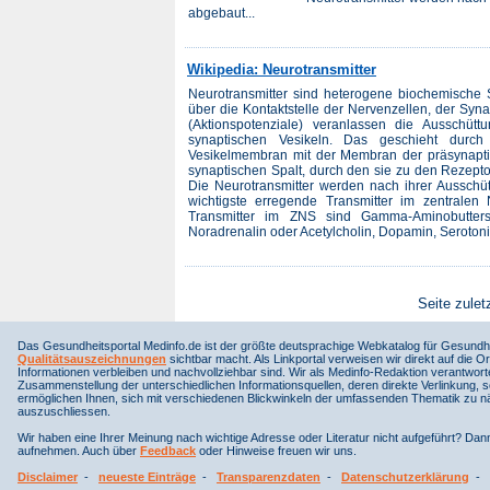
abgebaut...
Wikipedia: Neurotransmitter
Neurotransmitter sind heterogene biochemische S
über die Kontaktstelle der Nervenzellen, der Syn
(Aktionspotenziale) veranlassen die Ausschüt
synaptischen Vesikeln. Das geschieht durc
Vesikelmembran mit der Membran der präsynapti
synaptischen Spalt, durch den sie zu den Rezept
Die Neurotransmitter werden nach ihrer Ausschü
wichtigste erregende Transmitter im zentrale
Transmitter im ZNS sind Gamma-Aminobutters
Noradrenalin oder Acetylcholin, Dopamin, Serotonin
Seite zulet
Das Gesundheitsportal Medinfo.de ist der größte deutsprachige Webkatalog für Gesundhe
Qualitätsauszeichnungen
sichtbar macht. Als Linkportal verweisen wir direkt auf die Or
Informationen verbleiben und nachvollziehbar sind. Wir als Medinfo-Redaktion verantwort
Zusammenstellung der unterschiedlichen Informationsquellen, deren direkte Verlinkung, 
ermöglichen Ihnen, sich mit verschiedenen Blickwinkeln der umfassenden Thematik zu näh
auszuschliessen.
Wir haben eine Ihrer Meinung nach wichtige Adresse oder Literatur nicht aufgeführt? Da
aufnehmen. Auch über
Feedback
oder Hinweise freuen wir uns.
Disclaimer
-
neueste Einträge
-
Transparenzdaten
-
Datenschutzerklärung
-