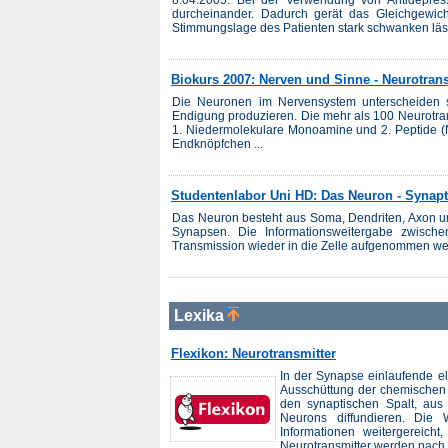
durcheinander. Dadurch gerät das Gleichgewich
Stimmungslage des Patienten stark schwanken läss
Biokurs 2007: Nerven und Sinne - Neurotrans
Die Neuronen im Nervensystem unterscheiden si
Endigung produzieren. Die mehr als 100 Neurotra
1. Niedermolekulare Monoamine und 2. Peptide (
Endknöpfchen ...
Studentenlabor Uni HD: Das Neuron - Synap
Das Neuron besteht aus Soma, Dendriten, Axon 
Synapsen. Die Informationsweitergabe zwische
Transmission wieder in die Zelle aufgenommen we
Lexika
Flexikon: Neurotransmitter
In der Synapse einlaufende el
Ausschüttung der chemischen B
den synaptischen Spalt, au
Neurons diffundieren. Die 
Informationen weitergereicht
Neurotransmitter werden nach i