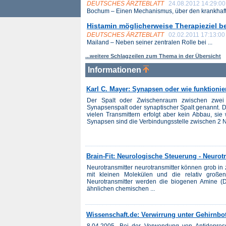
DEUTSCHES ÄRZTEBLATT
24.08.2012 14:29:00
Bochum – Einen Mechanismus, über den krankhafte
Histamin möglicherweise Therapieziel be
DEUTSCHES ÄRZTEBLATT
02.02.2011 17:13:00
Mailand – Neben seiner zentralen Rolle bei ...
...weitere Schlagzeilen zum Thema in der Übersicht
Informationen
Karl C. Mayer: Synapsen oder wie funktioni
Der Spalt oder Zwischenraum zwischen zwei 
Synapsenspalt oder synaptischer Spalt genannt. D
vielen Transmittern erfolgt aber kein Abbau, s
Synapsen sind die Verbindungsstelle zwischen 2 Ne
Brain-Fit: Neurologische Steuerung - Neurot
Neurotransmitter neurotransmitter können grob in 
mit kleinen Molekülen und die relativ großen
Neurotransmitter werden die biogenen Amine (D
ähnlichen chemischen ...
Wissenschaft.de: Verwirrung unter Gehirnbo
8.04.2005. Bei der Verwendung von Antidepres