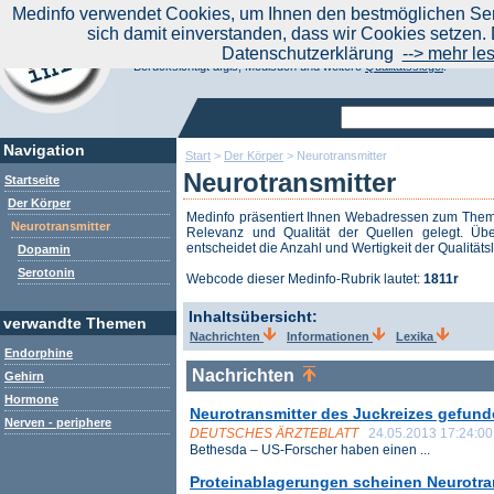
|
Medinfo verwendet Cookies, um Ihnen den bestmöglichen Serv
Aktuelle Nachrichten
Nachrichte
sich damit einverstanden, dass wir Cookies setzen. 
Suchen Sie noch oder Finden Sie schon?
Datenschutzerklärung
--> mehr le
Medinfo.de - Meta-Portal für Gesundheitsthemen
Berücksichtigt afgis, Medisuch und weitere
Qualitätssiegel
.
Navigation
Start
>
Der Körper
>
Neurotransmitter
Neurotransmitter
Startseite
Der Körper
Medinfo präsentiert Ihnen Webadressen zum Th
Neurotransmitter
Relevanz und Qualität der Quellen gelegt. Übe
entscheidet die Anzahl und Wertigkeit der Qualitäts
Dopamin
Serotonin
Webcode dieser Medinfo-Rubrik lautet:
1811r
Inhaltsübersicht:
verwandte Themen
Nachrichten
Informationen
Lexika
Endorphine
Nachrichten
Gehirn
Hormone
Neurotransmitter des Juckreizes gefun
Nerven - periphere
DEUTSCHES ÄRZTEBLATT
24.05.2013 17:24:00
Bethesda – US-Forscher haben einen ...
Proteinablagerungen scheinen Neurotra