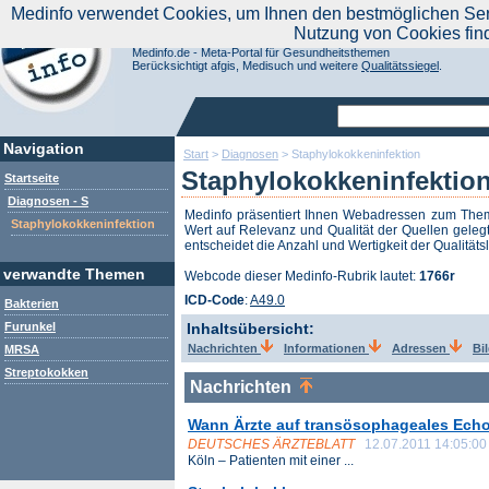
|
Medinfo verwendet Cookies, um Ihnen den bestmöglichen Servi
Aktuelle Nachrichten
Nachrichte
Nutzung von Cookies fin
Suchen Sie noch oder Finden Sie schon?
Medinfo.de - Meta-Portal für Gesundheitsthemen
Berücksichtigt afgis, Medisuch und weitere
Qualitätssiegel
.
Navigation
Start
>
Diagnosen
>
Staphylokokkeninfektion
Staphylokokkeninfektio
Startseite
Diagnosen - S
Medinfo präsentiert Ihnen Webadressen zum Th
Staphylokokkeninfektion
Wert auf Relevanz und Qualität der Quellen gelegt
entscheidet die Anzahl und Wertigkeit der Qualitäts
verwandte Themen
Webcode dieser Medinfo-Rubrik lautet:
1766r
ICD-Code
:
A49.0
Bakterien
Furunkel
Inhaltsübersicht:
Nachrichten
Informationen
Adressen
Bi
MRSA
Streptokokken
Nachrichten
Wann Ärzte auf transösophageales Echo
DEUTSCHES ÄRZTEBLATT
12.07.2011 14:05:00
Köln – Patienten mit einer ...