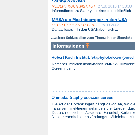
Staphylokokken
ROBERT KOCH INSTITUT
27.10.2010 14:10:00
Informationen zu Staphylokokken (einschließlich ...
MRSA als Mastitiserreger in den USA
DEUTSCHES ÄRZTEBLATT
05.09.2008
Dallas/Texas – In den USA haben sich ...
...weitere Schlagzeilen zum Thema in der Übersicht
Informationen
Robert-Koch-Institut: Staphylokokken (einsc
Ratgeber Infektionskrankheiten, cMRSA: Hinweis
Screenings, ...
Onmeda: Staphylococcus aureus
Die Art der Erkrankungen hängt davon ab, wo die
invasiven Infektionen gelangen die Erreger du
Dadurch entstehen Abszesse, Furunkel, Karbunkel
Nasennebenhöhlenentzündungen, Mittelohrentzün