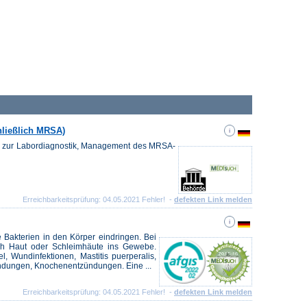
hließlich MRSA)
e zur Labordiagnostik, Management des MRSA-
Erreichbarkeitsprüfung: 04.05.2021 Fehler! -
defekten Link melden
 Bakterien in den Körper eindringen. Bei
rch Haut oder Schleimhäute ins Gewebe.
, Wundinfektionen, Mastitis puerperalis,
dungen, Knochenentzündungen. Eine ...
Erreichbarkeitsprüfung: 04.05.2021 Fehler! -
defekten Link melden