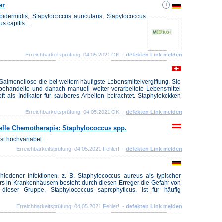
er
idermidis, Stapylococcus auricularis, Stapylococcus
 capitis...
Erreichbarkeitsprüfung: 04.05.2021 OK -
defekten Link melden
Salmonellose die bei weitem häufigste Lebensmittelvergiftung. Sie
ebehandelte und danach manuell weiter verarbeitete Lebensmittel
t als Indikator für sauberes Arbeiten betrachtet. Staphylokokken
Erreichbarkeitsprüfung: 04.05.2021 OK -
defekten Link melden
ielle Chemotherapie: Staphylococcus spp.
st hochvariabel...
Erreichbarkeitsprüfung: 04.05.2021 Fehler! -
defekten Link melden
hiedener Infektionen, z. B. Staphylococcus aureus als typischer
rs in Krankenhäusern besteht durch diesen Erreger die Gefahr von
dieser Gruppe, Staphylococcus saprophyticus, ist für häufig
Erreichbarkeitsprüfung: 04.05.2021 Fehler! -
defekten Link melden