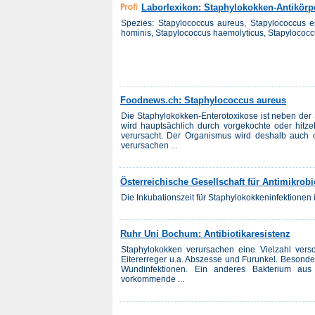
Laborlexikon: Staphylokokken-Antikörp
Spezies: Stapylococcus aureus, Stapylococcus ep
hominis, Stapylococcus haemolyticus, Stapylococcus
Foodnews.ch: Staphylococcus aureus
Die Staphylokokken-Enterotoxikose ist neben der 
wird hauptsächlich durch vorgekochte oder hitz
verursacht. Der Organismus wird deshalb auch of
verursachen ...
Österreichische Gesellschaft für Antimikrob
Die Inkubationszeit für Staphylokokkeninfektionen i
Ruhr Uni Bochum: Antibiotikaresistenz
Staphylokokken verursachen eine Vielzahl versc
Eitererreger u.a. Abszesse und Furunkel. Besonde
Wundinfektionen. Ein anderes Bakterium aus 
vorkommende ...