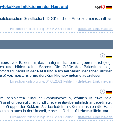
hylokokken-Infektionen der Haut und
matologischen Gesellschaft (DDG) und der Arbeitsgemeinschaft für
Erreichbarkeitsprüfung: 04.05.2021 Fehler! -
defekten Link melden
mpositives Bakterium, das häufig in Trauben angeordnet ist (sog.
ich und bilden keine Sporen. Die Größe des Bakteriums liegt
mt fast überall in der Natur und auch bei vielen Menschen auf der
ase) vor, meistens ohne dort Krankheitssymptome auszulösen...
Erreichbarkeitsprüfung: 04.05.2021 Fehler! -
defekten Link melden
 latinisierten Singular Staphylococcus, wörtlich in etwa "die
") sind unbewegliche, rundliche, weintraubenähnlich angeordnete,
s der Gruppe der Kokken. Sie besiedeln als Kommensalen die Haut
men auch in der Umwelt, einschließlich auf Lebensmitteln, vor...
Erreichbarkeitsprüfung: 04.05.2021 Fehler! -
defekten Link melden