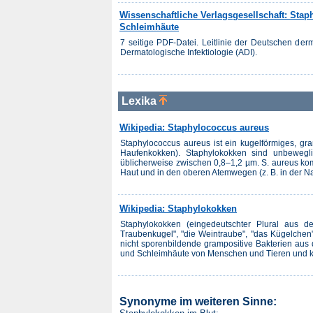
Wissenschaftliche Verlagsgesellschaft: Stap
Schleimhäute
7 seitige PDF-Datei. Leitlinie der Deutschen der
Dermatologische Infektiologie (ADI).
Lexika
Wikipedia: Staphylococcus aureus
Staphylococcus aureus ist ein kugelförmiges, gra
Haufenkokken). Staphylokokken sind unbewegl
üblicherweise zwischen 0,8–1,2 µm. S. aureus kom
Haut und in den oberen Atemwegen (z. B. in der N
Wikipedia: Staphylokokken
Staphylokokken (eingedeutschter Plural aus dem
Traubenkugel", "die Weintraube", "das Kügelchen
nicht sporenbildende grampositive Bakterien au
und Schleimhäute von Menschen und Tieren und kom
Synonyme im weiteren Sinne: