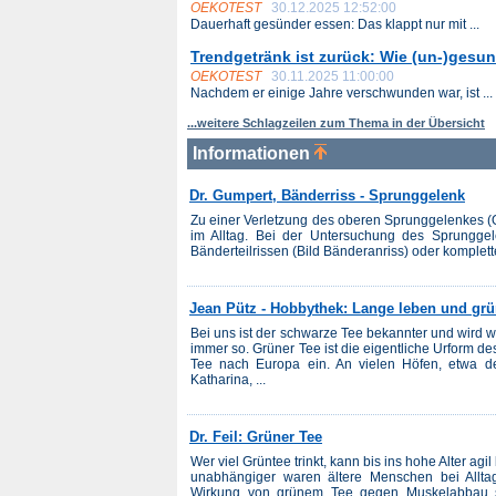
OEKOTEST
30.12.2025 12:52:00
Dauerhaft gesünder essen: Das klappt nur mit ...
Trendgetränk ist zurück: Wie (un-)gesun
OEKOTEST
30.11.2025 11:00:00
Nachdem er einige Jahre verschwunden war, ist ...
...weitere Schlagzeilen zum Thema in der Übersicht
Informationen
Dr. Gumpert, Bänderriss - Sprunggelenk
Zu einer Verletzung des oberen Sprunggelenkes (O
im Alltag. Bei der Untersuchung des Sprungg
Bänderteilrissen (Bild Bänderanriss) oder komplet
Jean Pütz - Hobbythek: Lange leben und grü
Bei uns ist der schwarze Tee bekannter und wird w
immer so. Grüner Tee ist die eigentliche Urform de
Tee nach Europa ein. An vielen Höfen, etwa d
Katharina, ...
Dr. Feil: Grüner Tee
Wer viel Grüntee trinkt, kann bis ins hohe Alter ag
unabhängiger waren ältere Menschen bei Allta
Wirkung von grünem Tee gegen Muskelabbau se