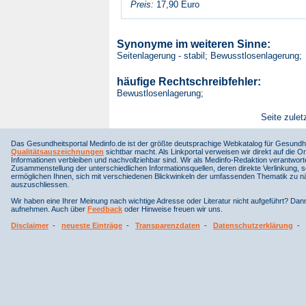
Preis:
17,90 Euro
Synonyme im weiteren Sinne:
Seitenlagerung - stabil; Bewusstlosenlagerung;
häufige Rechtschreibfehler:
Bewustlosenlagerung;
Seite zulet
Das Gesundheitsportal Medinfo.de ist der größte deutsprachige Webkatalog für Gesundhe
Qualitätsauszeichnungen
sichtbar macht. Als Linkportal verweisen wir direkt auf die Or
Informationen verbleiben und nachvollziehbar sind. Wir als Medinfo-Redaktion verantwort
Zusammenstellung der unterschiedlichen Informationsquellen, deren direkte Verlinkung, 
ermöglichen Ihnen, sich mit verschiedenen Blickwinkeln der umfassenden Thematik zu näh
auszuschliessen.
Wir haben eine Ihrer Meinung nach wichtige Adresse oder Literatur nicht aufgeführt? Da
aufnehmen. Auch über
Feedback
oder Hinweise freuen wir uns.
Disclaimer
-
neueste Einträge
-
Transparenzdaten
-
Datenschutzerklärung
-