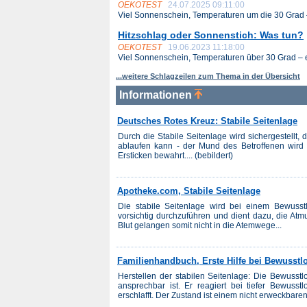
OEKOTEST
24.07.2025 09:11:00
Viel Sonnenschein, Temperaturen um die 30 Grad –
Hitzschlag oder Sonnenstich: Was tun?
OEKOTEST
19.06.2023 11:18:00
Viel Sonnenschein, Temperaturen über 30 Grad – es
...weitere Schlagzeilen zum Thema in der Übersicht
Informationen
Deutsches Rotes Kreuz: Stabile Seitenlage
Durch die Stabile Seitenlage wird sichergestellt,
ablaufen kann - der Mund des Betroffenen wird 
Ersticken bewahrt.... (bebildert)
Apotheke.com, Stabile Seitenlage
Die stabile Seitenlage wird bei einem Bewusstl
vorsichtig durchzuführen und dient dazu, die Atm
Blut gelangen somit nicht in die Atemwege...
Familienhandbuch, Erste Hilfe bei Bewusstlo
Herstellen der stabilen Seitenlage: Die Bewusstlo
ansprechbar ist. Er reagiert bei tiefer Bewusst
erschlafft. Der Zustand ist einem nicht erweckbaren