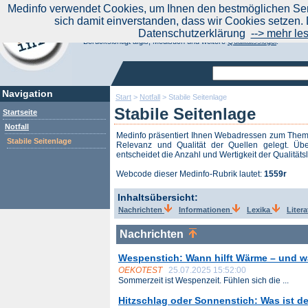
|
Medinfo verwendet Cookies, um Ihnen den bestmöglichen Serv
Aktuelle Nachrichten
Nachrichte
sich damit einverstanden, dass wir Cookies setzen. 
Suchen Sie noch oder Finden Sie schon?
Datenschutzerklärung
--> mehr le
Medinfo.de - Meta-Portal für Gesundheitsthemen
Berücksichtigt afgis, Medisuch und weitere
Qualitätssiegel
.
Navigation
Start
>
Notfall
>
Stabile Seitenlage
Stabile Seitenlage
Startseite
Notfall
Medinfo präsentiert Ihnen Webadressen zum The
Stabile Seitenlage
Relevanz und Qualität der Quellen gelegt. Übe
entscheidet die Anzahl und Wertigkeit der Qualitäts
Webcode dieser Medinfo-Rubrik lautet:
1559r
Inhaltsübersicht:
Nachrichten
Informationen
Lexika
Liter
Nachrichten
Wespenstich: Wann hilft Wärme – und w
OEKOTEST
25.07.2025 15:52:00
Sommerzeit ist Wespenzeit. Fühlen sich die ...
Hitzschlag oder Sonnenstich: Was ist de