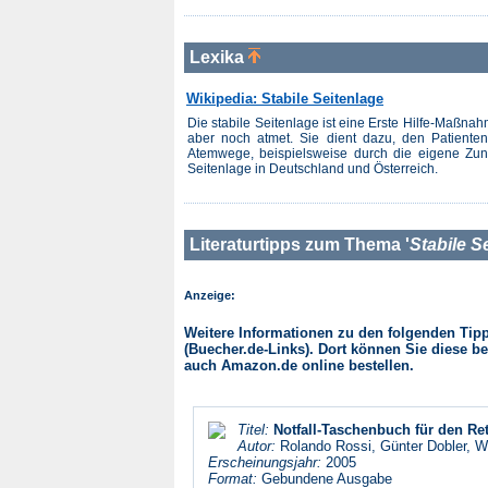
Lexika
Wikipedia: Stabile Seitenlage
Die stabile Seitenlage ist eine Erste Hilfe-Maßna
aber noch atmet. Sie dient dazu, den Patiente
Atemwege, beispielsweise durch die eigene Zun
Seitenlage in Deutschland und Österreich.
Literaturtipps zum Thema '
Stabile S
Anzeige:
Weitere Informationen zu den folgenden Tipps
(Buecher.de-Links). Dort können Sie diese be
auch Amazon.de online bestellen.
Titel:
Notfall-Taschenbuch für den Re
Autor:
Rolando Rossi, Günter Dobler, W
Erscheinungsjahr:
2005
Format:
Gebundene Ausgabe